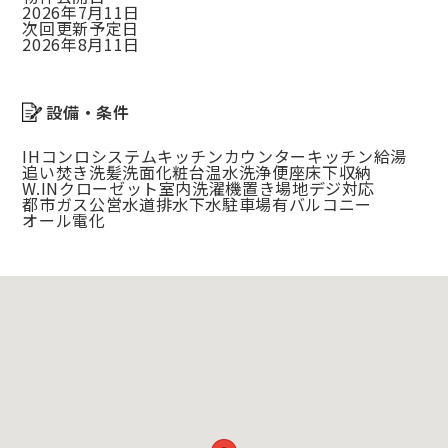
2026年7月11日
次回更新予定日
2026年8月11日
設備・条件
IHコンロ
システムキッチン
カウンターキッチン
給湯
追い焚き
洗髪洗面化粧台
温水洗浄便座
床下収納
W.INクローゼット
室内洗濯機置き場
地デジ対応
都市ガス
公営水道
排水下水
駐車場有
バルコニー
オール電化