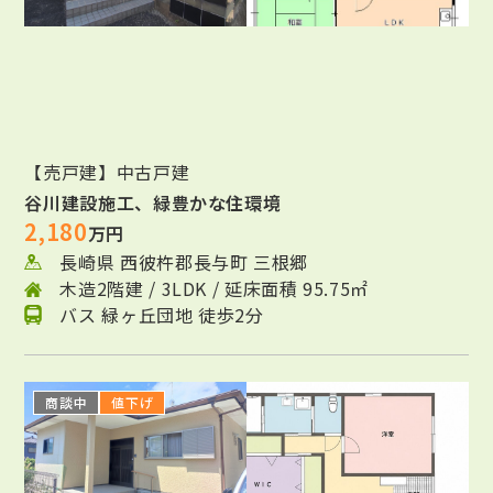
【売戸建】中古戸建
谷川建設施工、緑豊かな住環境
2,180
万円
長崎県 西彼杵郡長与町 三根郷
木造2階建 / 3LDK / 延床面積 95.75㎡
バス 緑ヶ丘団地 徒歩2分
商談中
値下げ