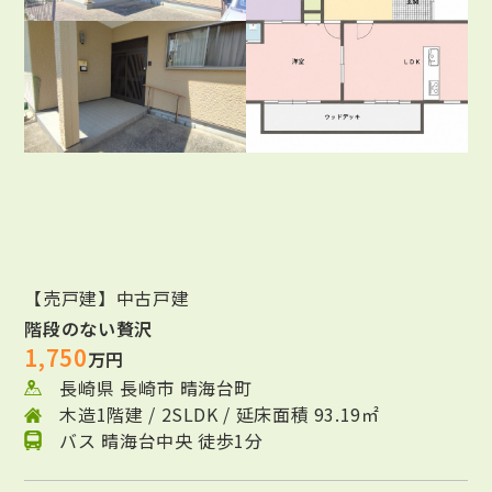
【売戸建】中古戸建
階段のない贅沢
1,750
万円
長崎県 長崎市 晴海台町
木造1階建 / 2SLDK / 延床面積 93.19㎡
バス 晴海台中央 徒歩1分