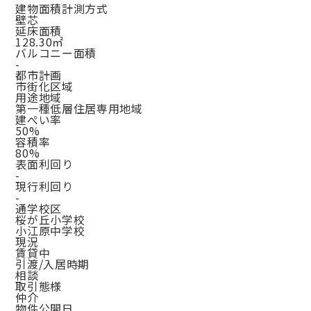
建物面積計測方式
壁芯
延床面積
128.30㎡
バルコニー面積
-
都市計画
市街化区域
用途地域
第一種低層住居専用地域
建ぺい率
50%
容積率
80%
表面利回り
-
現行利回り
-
通学校区
桜が丘小学校
小江原中学校
現況
賃貸中
引渡/入居時期
相談
取引態様
仲介
物件公開日