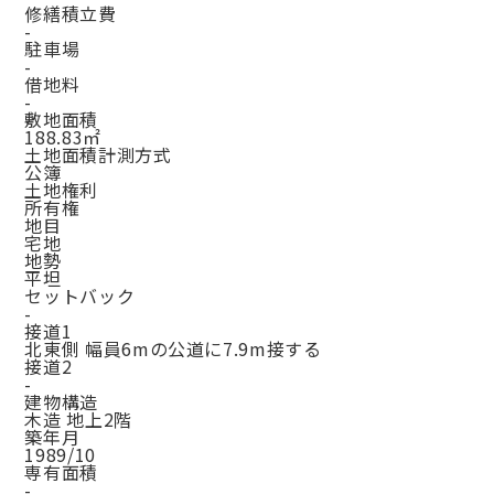
修繕積立費
-
駐車場
-
借地料
-
敷地面積
188.83㎡
土地面積計測方式
公簿
土地権利
所有権
地目
宅地
地勢
平坦
セットバック
-
接道1
北東側 幅員6mの公道に7.9m接する
接道2
-
建物構造
木造 地上2階
築年月
1989/10
専有面積
-