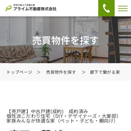
売買物件を探す
トップページ
＞
売買物件を探す
＞ 廊下で繋がる家
【売戸建】中古戸建
(成約) 成約済み
個性派こだわり住宅（DIY・デザイナーズ・大豪邸）
家族みんなが快適な家（ペット・子ども・親向け）