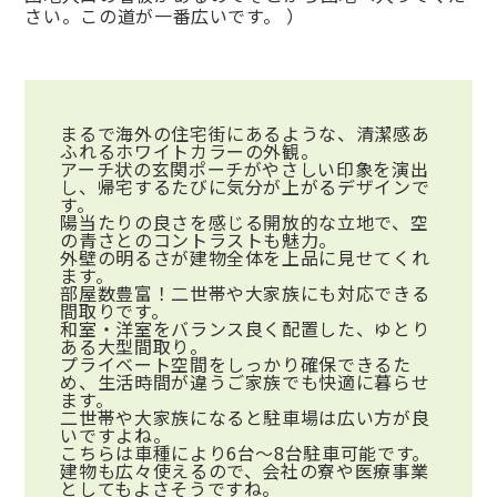
さい。この道が一番広いです。 ）
まるで海外の住宅街にあるような、清潔感あ
ふれるホワイトカラーの外観。
アーチ状の玄関ポーチがやさしい印象を演出
し、帰宅するたびに気分が上がるデザインで
す。
陽当たりの良さを感じる開放的な立地で、空
の青さとのコントラストも魅力。
外壁の明るさが建物全体を上品に見せてくれ
ます。
部屋数豊富！二世帯や大家族にも対応できる
間取りです。
和室・洋室をバランス良く配置した、ゆとり
ある大型間取り。
プライベート空間をしっかり確保できるた
め、生活時間が違うご家族でも快適に暮らせ
ます。
二世帯や大家族になると駐車場は広い方が良
いですよね。
こちらは車種により6台～8台駐車可能です。
建物も広々使えるので、会社の寮や医療事業
としてもよさそうですね。