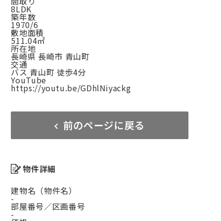
間取り
8LDK
築年数
1970/6
敷地面積
511.04㎡
所在地
長崎県 長崎市 青山町
交通
バス 青山町 徒歩4分
YouTube
https://youtu.be/GDhlNiyackg
前のページに戻る
物件詳細
建物名（物件名）
-
部屋番号／区画番号
-