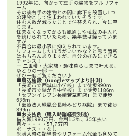
1992年に、向かって左手の建物をフルリフォ
ーム
その後右手の建物との間に廊下を設置し1つ
の建物として住まわれていたそうです。
住む人数が減ったことで住替えられ、今に至
ります。
住まなくなってからも風通しや植栽の手入れ
を続けられていたため、築年数は経っていま
すが
不具合は最小限に抑えられています。
リフォームしたほうがいいかな？と思う箇所
はもちろんありますが、自分の好みにできる
チャンス！
― 二世帯・大家族・趣味暮らしまで叶える、
ゆとりの一邸 ―
ぜひ一度ご覧ください♪
■周辺施設（Googleマップより計測）
「長崎市立西城山小学校」まで徒歩990ｍ
「長崎市立緑が丘中学校」まで徒歩1186ｍ
「セブンイレブン長崎若草町店」まで徒歩
636ｍ
「医療法人緑風会長崎みどり病院」まで徒歩
899ｍ
■お支払例
（購入時諸経費別途）
借入額1980万円、金利1.2％、35年払い
月々・・・・57,757円
ボーナス・・なし
※購入時の諸経費やリフォーム代金も含めて