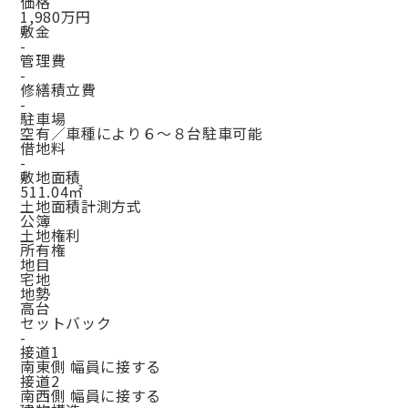
価格
1,980万円
敷金
-
管理費
-
修繕積立費
-
駐車場
空有／車種により６～８台駐車可能
借地料
-
敷地面積
511.04㎡
土地面積計測方式
公簿
土地権利
所有権
地目
宅地
地勢
高台
セットバック
-
接道1
南東側 幅員に接する
接道2
南西側 幅員に接する