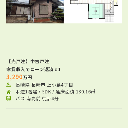
【売戸建】中古戸建
家賃収入でローン返済 #1
3,290
万円
長崎県 長崎市 上小島4丁目
木造1階建 / 5DK / 延床面積 130.16㎡
バス 南高前 徒歩4分