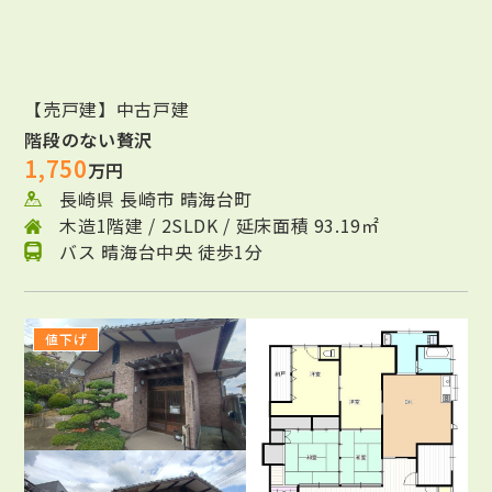
【売戸建】中古戸建
階段のない贅沢
1,750
万円
長崎県 長崎市 晴海台町
木造1階建 / 2SLDK / 延床面積 93.19㎡
バス 晴海台中央 徒歩1分
値下げ