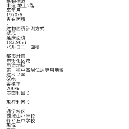
建物構造
木造 地上2階
築年月
1970/6
専有面積
-
建物面積計測方式
壁芯
延床面積
183.96㎡
バルコニー面積
-
都市計画
市街化区域
用途地域
第一種中高層住居専用地域
建ぺい率
60%
容積率
200%
表面利回り
-
現行利回り
-
通学校区
西城山小学校
緑が丘中学校
現況