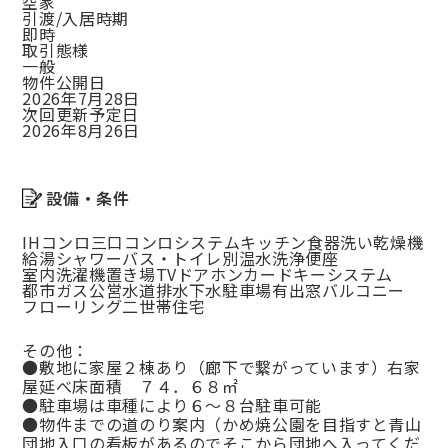
空家
引渡/入居時期
即時
取引態様
一般
物件公開日
2026年7月28日
次回更新予定日
2026年8月26日
設備・条件
IHコンロ
三口コンロ
システムキッチン
食器洗い乾燥機
給湯
シャワー
バス・トイレ別
温水洗浄便座
室内洗濯機置き場
TVドアホン
カードキーシステム
都市ガス
公営水道
排水下水
駐車場有
出窓
バルコニー
フローリング
二世帯住宅
その他：
●敷地に家屋２棟あり（廊下で繋がっています）右家
屋延べ床面積 ７４．６８㎡
●駐車場は車種により６～８台駐車可能
●物件までの道のり案内（かめ焼公園を目指すと青山
団地入口の看板があるのでそこから団地へ入ってくだ