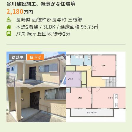
谷川建設施工、緑豊かな住環境
2,180
万円
長崎県 西彼杵郡長与町 三根郷
木造2階建 / 3LDK / 延床面積 95.75㎡
バス 緑ヶ丘団地 徒歩2分
商談中
値下げ