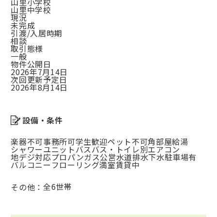
山里小学校
山里中学校
現況
未完成
引渡/入居時期
相談
取引態様
一般
物件公開日
2026年7月14日
次回更新予定日
2026年8月14日
設備・条件
楽器不可
事務所可
学生歓迎
ペット不可
角部屋
給湯
シャワー
ユニットバス
バス・トイレ別
エアコン
地デジ対応
プロパンガス
公営水道
排水下水
駐車場有
バルコニー
フローリング
満室賃貸中
全6世帯
その他：