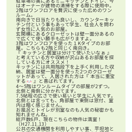
駐車場の奥にあるミニキッチンとトイレ、今
はオーナーが建物の清掃をする際に使用中。
2階はワンフロアを贅沢に使った広めのワン
ルーム。
南向きで日当たりも良いし、カウンターキッ
チン付という事もあって学生、社会人を問わ
ず女性に人気のお部屋。
玄関横にあるクローゼットは壁一面分あるの
で広くて使い勝手も広がりますよ。
3階はワンフロアを使った１Kタイプのお部
屋。こちらも2階と同じく南向き。
『 キッチンと居室は分けて使いたいなぁ 』
と考えている方や収納が沢山あるお部屋を探
している方にオススメ！
キッチンには共用階段下を上手く利用した収
納、居室は壁一面分を使った2つのクローゼ
ットがあって、入居された方は『 本当に重宝
する
』と喜ばれてます。
4～5階はワンルームタイプの部屋が2ずつ。
北側と南側に分かれてます。
7.5帖程の広さで使い易いと学生に人気です。
北側とは言っても、角部屋で東側は窓付、室
内は暗く感じません。
お風呂とトイレが別室なのも人気の秘密かも
知れませんね。
総戸数6戸、現在こちらの物件は満室！
（H27.11.13）
公共の交通機関を利用しやすい事、平坦地と