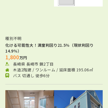
種別不明
化ける可能性大！満室利回り21.5％（現状利回り
14.9％）
1,800
万円
長崎県 長崎市 錦2丁目
木造2階建 / ワンルーム / 延床面積 195.06㎡
バス 切通し 徒歩6分