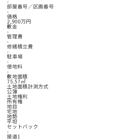
-
部屋番号／区画番号
-
価格
2,900万円
敷金
-
管理費
-
修繕積立費
-
駐車場
-
借地料
-
敷地面積
75.57㎡
土地面積計測方式
公簿
土地権利
所有権
地目
宅地
地勢
平坦
セットバック
-
接道1