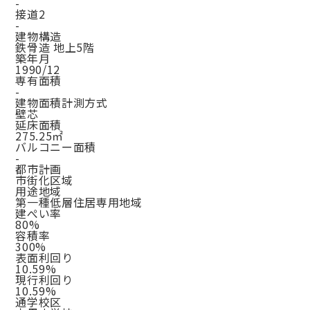
-
接道2
-
建物構造
鉄骨造 地上5階
築年月
1990/12
専有面積
-
建物面積計測方式
壁芯
延床面積
275.25㎡
バルコニー面積
-
都市計画
市街化区域
用途地域
第一種低層住居専用地域
建ぺい率
80%
容積率
300%
表面利回り
10.59%
現行利回り
10.59%
通学校区