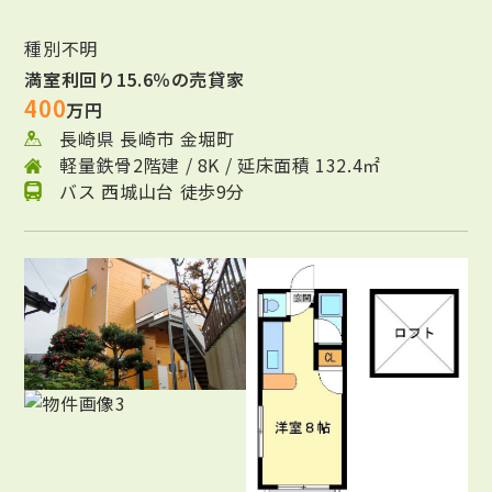
種別不明
満室利回り15.6％の売貸家
400
万円
長崎県 長崎市 金堀町
軽量鉄骨2階建 / 8K / 延床面積 132.4㎡
バス 西城山台 徒歩9分