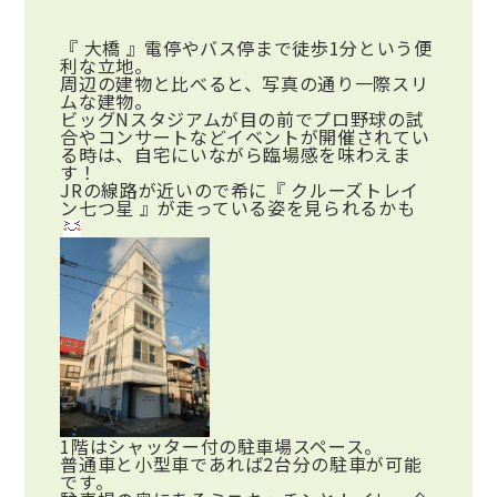
『 大橋 』電停やバス停まで徒歩1分という便
利な立地。
周辺の建物と比べると、写真の通り一際スリ
ムな建物。
ビッグNスタジアムが目の前でプロ野球の試
合やコンサートなどイベントが開催されてい
る時は、自宅にいながら臨場感を味わえま
す！
JRの線路が近いので希に『 クルーズトレイ
ン七つ星 』が走っている姿を見られるかも
1階はシャッター付の駐車場スペース。
普通車と小型車であれば2台分の駐車が可能
です。