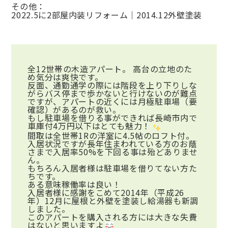
その他：
2022.5に2部屋内装リフォーム｜2014.12外壁塗装
全12世帯の木造アパート。 高台の立地のた
め気分は爽快です。
反面、通勤通学の際には階段を上り下りしな
がらバス停まで歩かないと行けないのが難点
ですが、アパートの近くには月極駐車場（要
確認）があるのが救い。
もし駐車場を借りる事ができれば長崎市内で
車庫付4万円以下はとても魅力！
間取は全世帯1Rの洋室に4.5帖のロフト付。
入居状況ですが長年住まわれている方のお蔭
さまで入居率50%を下回る事は殆どありませ
ん。
もちろん入居者様は駐車場を借りてない方た
ちです。
ある意味稼働率は良い！
入居者様に感謝をこめて2014年（平成26
年）12月に屋根と外壁を塗装し給湯器も新調
しました。
このアパートを購入される方には大きな失費
はないと思いますよ