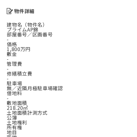
物件詳細
建物名（物件名）
プライムAP錦
部屋番号／区画番号
-
価格
1,800万円
敷金
-
管理費
-
修繕積立費
-
駐車場
無／近隣月極駐車場確認
借地料
-
敷地面積
218.20㎡
土地面積計測方式
公簿
土地権利
所有権
地目