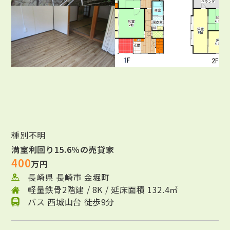
種別不明
満室利回り15.6％の売貸家
400
万円
長崎県 長崎市 金堀町
軽量鉄骨2階建 / 8K / 延床面積 132.4㎡
バス 西城山台 徒歩9分