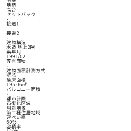
宅地
地勢
高台
セットバック
-
接道1
-
接道2
-
建物構造
木造 地上2階
築年月
1991/02
専有面積
-
建物面積計測方式
壁芯
延床面積
195.06㎡
バルコニー面積
-
都市計画
市街化区域
用途地域
第二種住居地域
建ぺい率
60%
容積率