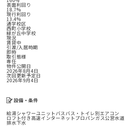
160%
表面利回り
18.7%
現行利回り
13.4%
通学校区
西町小学校
緑が丘中学校
現況
賃貸中
引渡/入居時期
即時
取引態様
専任
物件公開日
2026年8月4日
次回更新予定日
2026年9月4日
設備・条件
給湯
シャワー
ユニットバス
バス・トイレ別
エアコン
ロフト付き
高速インターネット
プロパンガス
公営水道
排水下水