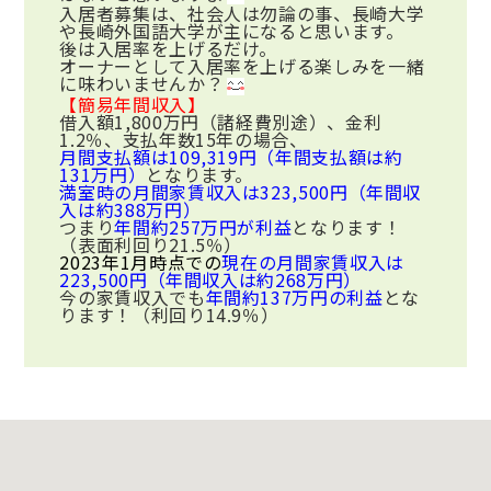
入居者募集は、社会人は勿論の事、長崎大学
や長崎外国語大学が主になると思います。
後は入居率を上げるだけ。
オーナーとして入居率を上げる楽しみを一緒
に味わいませんか？
【簡易年間収入】
借入額1,800万円（諸経費別途）、金利
1.2％、支払年数15年の場合、
月間支払額は109,319円（年間支払額は約
131万円）
となります。
満室時の月間家賃収入は323,500円（年間収
入は約388万円）
つまり
年間約257万円が利益
となります！
（表面利回り21.5％）
2023年1月時点での
現在の月間家賃収入は
223,500円（年間収入は約268万円）
今の家賃収入でも
年間約137万円の利益
とな
ります！（利回り14.9％）