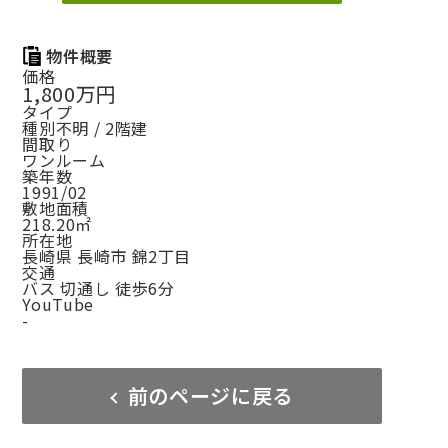
物件概要
価格
1,800万円
タイプ
種別不明 / 2階建
間取り
ワンルーム
築年数
1991/02
敷地面積
218.20㎡
所在地
長崎県 長崎市 錦2丁目
交通
バス 切通し 徒歩6分
YouTube
-
前のページに戻る