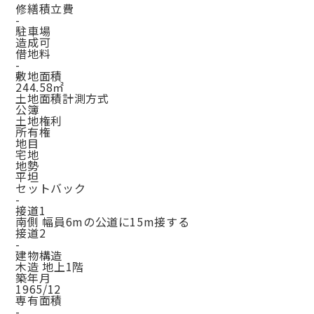
修繕積立費
-
駐車場
造成可
借地料
-
敷地面積
244.58㎡
土地面積計測方式
公簿
土地権利
所有権
地目
宅地
地勢
平坦
セットバック
-
接道1
南側 幅員6mの公道に15m接する
接道2
-
建物構造
木造 地上1階
築年月
1965/12
専有面積
-