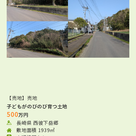
【売地】売地
子どもがのびのび育つ土地
500
万円
長崎県 西彼下岳郷
敷地面積 1939㎡