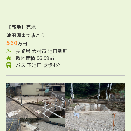
【売地】売地
池田湖まで歩こう
560
万円
長崎県 大村市 池田新町
敷地面積 96.99㎡
バス 下池田 徒歩4分