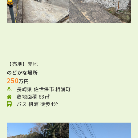
【売地】売地
のどかな場所
250
万円
長崎県 佐世保市 相浦町
敷地面積 83㎡
バス 相浦 徒歩4分