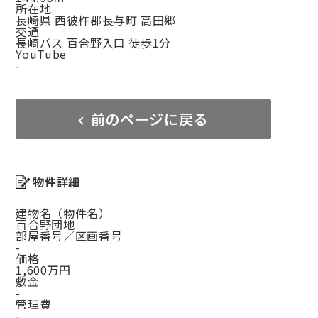
所在地
長崎県 西彼杵郡長与町 高田郷
交通
長崎バス 百合野入口 徒歩1分
YouTube
-
前のページに戻る
物件詳細
建物名（物件名）
百合野団地
部屋番号／区画番号
-
価格
1,600万円
敷金
-
管理費
-