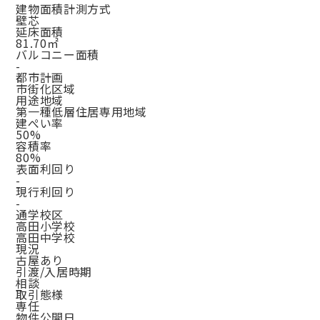
建物面積計測方式
壁芯
延床面積
81.70㎡
バルコニー面積
-
都市計画
市街化区域
用途地域
第一種低層住居専用地域
建ぺい率
50%
容積率
80%
表面利回り
-
現行利回り
-
通学校区
高田小学校
高田中学校
現況
古屋あり
引渡/入居時期
相談
取引態様
専任
物件公開日