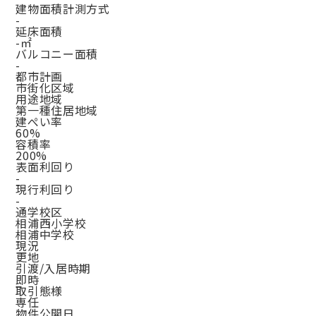
建物面積計測方式
-
延床面積
-㎡
バルコニー面積
-
都市計画
市街化区域
用途地域
第一種住居地域
建ぺい率
60%
容積率
200%
表面利回り
-
現行利回り
-
通学校区
相浦西小学校
相浦中学校
現況
更地
引渡/入居時期
即時
取引態様
専任
物件公開日