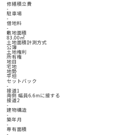
修繕積立費
-
駐車場
-
借地料
-
敷地面積
83.00㎡
土地面積計測方式
公簿
土地権利
所有権
地目
宅地
地勢
平坦
セットバック
-
接道1
南側 幅員6.6mに接する
接道2
-
建物構造
-
築年月
-
専有面積
-