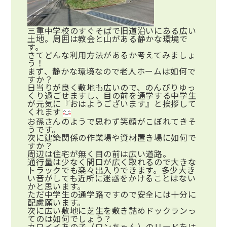
三重中学校のすぐそばで旧道沿いにある広い
土地。周囲は教会と山がある静かな環境で
す。
さてどんな利用方法があるか考えてみましょ
う！
まず、静かな環境なので老人ホームは如何で
すか？
日当りが良く敷地も広いので、のんびりゆっ
くり過ごせますし、目の前を通学する中学生
が元気に『おはようございます』と挨拶して
くれます
お孫さんのようで思わず笑顔がこぼれてきそ
うです。
次に建築関係の作業場や資材置き場に如何で
すか？
周辺は住宅が無く目の前は広い道路。
通行量は少なく間口が広く取れるので大きな
トラックでも楽々出入りできます。多少大き
い音がしても近所に迷惑をかけることはない
かと思います。
ただ中学生の通学路ですので安全には十分に
配慮願います。
次に広い敷地に芝生を敷き詰めドックランっ
てのは如何でしょう？
カワイイあの子（ワンちゃん）のリードをは