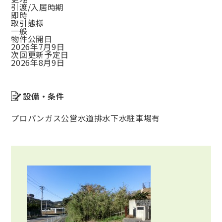
引渡/入居時期
即時
取引態様
一般
物件公開日
2026年7月9日
次回更新予定日
2026年8月9日
設備・条件
プロパンガス
公営水道
排水下水
駐車場有