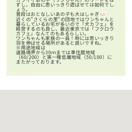
ずし、自由に思いっきり遊ばせては如何でし
ょう。
普段はおとなしいあの子も大はしゃぎ
近くの”さくらの里”の団地ではワンちゃんと
暮らしているお宅が多いので「犬カフェ」を
経営するのも良し、最近東京では「フクロウ
カフェ」なんてのもあるらしい。
ワンちゃんも家族の一員！時には思いっきり
羽を伸ばせる場所があると良いですね。
※用途地域は
道路境界から30ｍまでは準住居地域
（60/200）と第一種低層地域（50/100）に
またがっております。