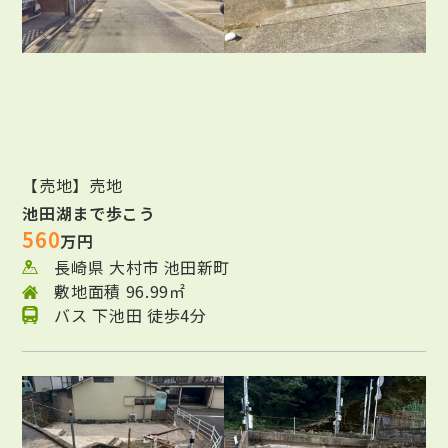
【売地】売地
池田湖まで歩こう
560
万円
長崎県 大村市 池田新町
敷地面積 96.99㎡
バス 下池田 徒歩4分