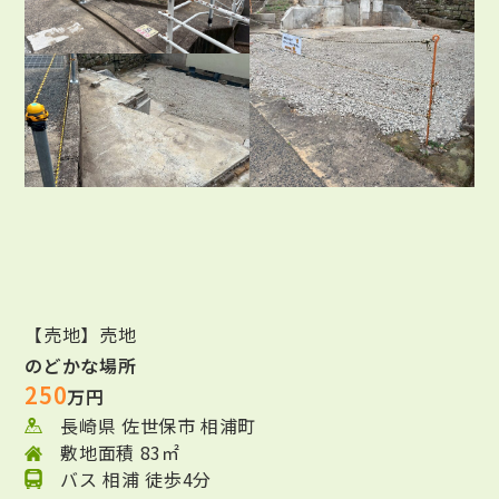
【売地】売地
のどかな場所
250
万円
長崎県 佐世保市 相浦町
敷地面積 83㎡
バス 相浦 徒歩4分