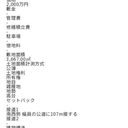
2,000万円
敷金
-
管理費
-
修繕積立費
-
駐車場
-
借地料
-
敷地面積
3,667.00㎡
土地面積計測方式
公簿
土地権利
所有権
地目
雑種地
地勢
高台
セットバック
-
接道1
南西側 幅員の公道に107m接する
接道2
-
建物構造