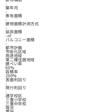
-
築年月
-
専有面積
-
建物面積計測方式
-
延床面積
-㎡
バルコニー面積
-
都市計画
市街化区域
用途地域
第二種住居地域
建ぺい率
60%
容積率
200%
表面利回り
-
現行利回り
-
通学校区
三重小学校
三重中学校
現況
更地