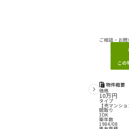
ご相談・お問
この
物件概要
価格
10万円
タイプ
【売マンション
間取り
3DK
築年数
1984/08
専有面積