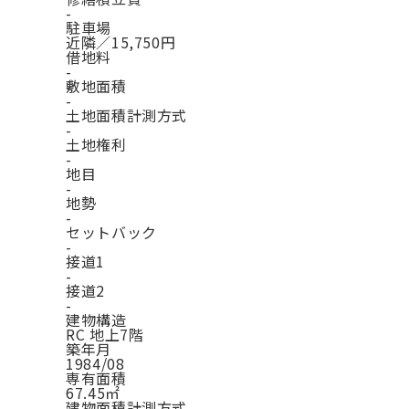
-
駐車場
近隣／15,750円
借地料
-
敷地面積
-
土地面積計測方式
-
土地権利
-
地目
-
地勢
-
セットバック
-
接道1
-
接道2
-
建物構造
RC 地上7階
築年月
1984/08
専有面積
67.45㎡
建物面積計測方式