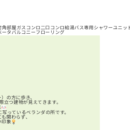
付
角部屋
ガスコンロ
二口コンロ
給湯
バス専用
シャワー
ユニッ
ベータ
バルコニー
フローリング
ー）の方に歩き、
が際立つ建物が見えてきます。
よ
に写っているベランダの所です。
にも関わらず、
い印象