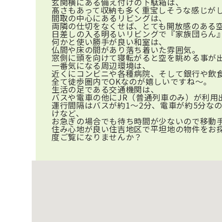
玄関横にある備え付けの下駄箱は、
髙さもあって収納も多く重宝しそうな感じが
間取の中心にあるリビングは、
両隣の仕切をなくせば、とても開放感のある
日差しの入る明るいリビングで『家族団らん
何かと使い勝手が良い和室は、
仏間や床の間があり落ち着いた雰囲気。
窓側に頭を向けて寝転がると空を眺める事が
一番気になる周辺環境は、
近くにコンビニや各種病院、そして銀行や飲
全て徒歩圏内でOKなのが嬉しいですね～。
生活の足である交通機関は、
バスや電車の他にJR（普通列車のみ）が利用
運行間隔はバスが約1～2分、電車が約5分な
けなど、
お急ぎの場合でも待ち時間が少ないので移動
住み心地が良い住吉地区で平坦地の物件をお
度ご覧になりませんか？