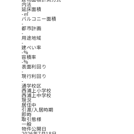
内法
延床面積
-㎡
バルコニー面積
-
都市計画
-
用途地域
-
建ぺい率
-%
容積率
-%
表面利回り
-
現行利回り
-
通学校区
西浦上小学校
西浦上中学校
現況
居住中
引渡/入居時期
即時
取引態様
一般
物件公開日
2026年7月18日