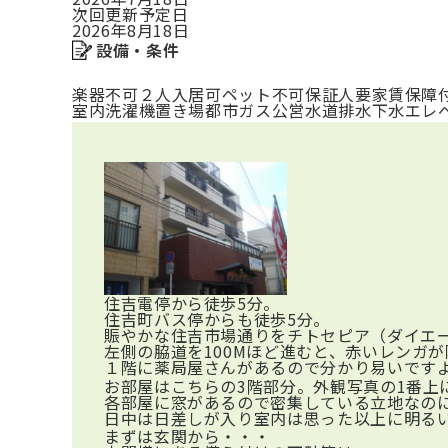
次回更新予定日
2026年8月18日
設備・条件
楽器不可
２人入居可
ペット不可
保証人要
家賃保障
室内洗濯機置き場
都市ガス
公営水道
排水下水
エレ
住吉電停から徒歩5分。
住吉町バス停からも徒歩5分。
賑やかな住吉市場通りをチトセピア（ダイエ
左側の脇道を100Mほど進むと、赤いレンガ
１階に薬局屋さんがあるので分かり易いです
お部屋はこちらの3階部分。外観写真の1番上
各部屋に窓があるので密集している立地なの
日中は日差しが入り室内は思った以上に明る
まずは玄関から・・・