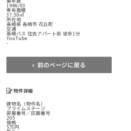
築年数
1986/03
専有面積
37.50㎡
所在地
長崎県 長崎市 花丘町
交通
長崎バス 住吉アパート前 徒歩1分
YouTube
-
前のページに戻る
物件詳細
建物名（物件名）
プライムステージ
部屋番号／区画番号
205
価格
5万円