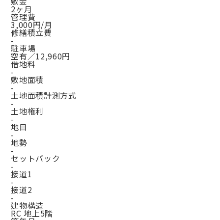
敷金
2ヶ月
管理費
3,000円/月
修繕積立費
-
駐車場
空有／12,960円
借地料
-
敷地面積
-
土地面積計測方式
-
土地権利
-
地目
-
地勢
-
セットバック
-
接道1
-
接道2
-
建物構造
RC 地上5階