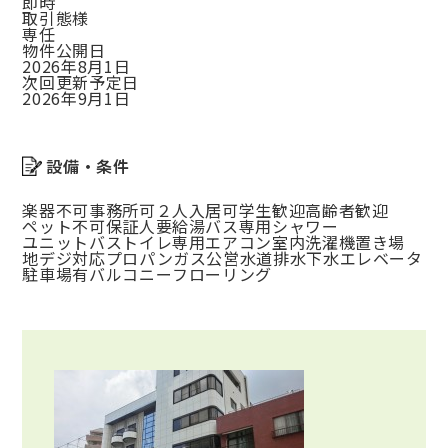
即時
取引態様
専任
物件公開日
2026年8月1日
次回更新予定日
2026年9月1日
設備・条件
楽器不可
事務所可
２人入居可
学生歓迎
高齢者歓迎
ペット不可
保証人要
給湯
バス専用
シャワー
ユニットバス
トイレ専用
エアコン
室内洗濯機置き場
地デジ対応
プロパンガス
公営水道
排水下水
エレベータ
駐車場有
バルコニー
フローリング