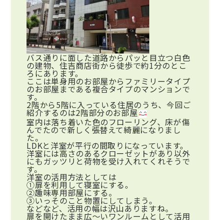
バス通りに面した道路からパッと目立つ白色
の建物、住吉商店街から徒歩で約1分のとこ
ろにあります。
ここは単身用のお部屋からファミリータイプ
のお部屋まである複合タイプのマンションで
す。
2階から5階に入っている住居のうち、今回ご
紹介するのは2階部分のお部屋
室内は落ち着いた色のフローリング、床が傷
んでたので新しく張替えて綺麗になりまし
た。
LDKと洋室が平行の間取りになっています。
洋室には高さのあるクローゼットがあり以外
にもガッツリと荷物を受け入れてくれそうで
す。
洋室の活用方法としては
①扉を利用して寝室にする。
②趣味専用部屋にする。
③いっそのこと物置にしてしまう。
などなど、活用の幅は沢山ありますね。
扉を開けたまま広～いワンルームとして活用