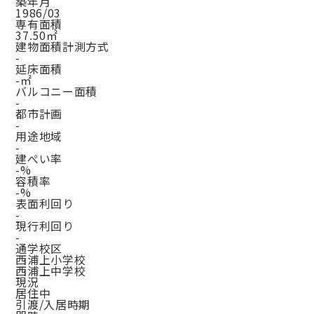
築年月
1986/03
専有面積
37.50㎡
建物面積計測方式
-
延床面積
-㎡
バルコニー面積
-
都市計画
-
用途地域
-
建ぺい率
-%
容積率
-%
表面利回り
-
現行利回り
-
通学校区
西浦上小学校
西浦上中学校
現況
居住中
引渡/入居時期