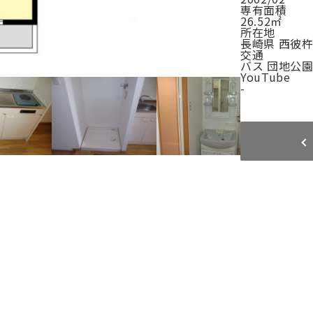
専有面積
26.52㎡
所在地
長崎県 西彼
交通
バス 団地公園
YouTube
-