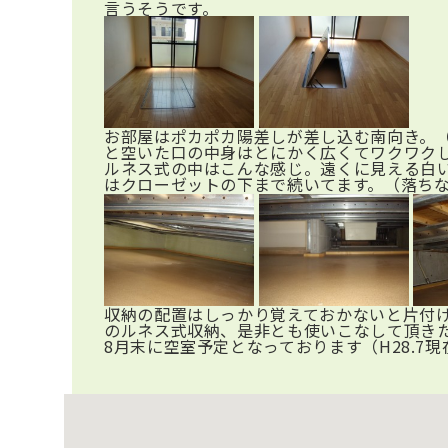
言うそうです。
お部屋はポカポカ陽差しが差し込む南向き。
と空いた口の中身はとにかく広くてワクワク
ルネス式の中はこんな感じ。遠くに見える白
はクローゼットの下まで続いてます。（落ち
収納の配置はしっかり覚えておかないと片付
のルネス式収納、是非とも使いこなして頂き
8月末に空室予定となっております（H28.7現