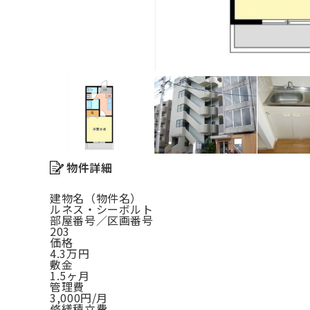
物件詳細
建物名（物件名）
ルネス・シーボルト
部屋番号／区画番号
203
価格
4.3万円
敷金
1.5ヶ月
管理費
3,000円/月
修繕積立費