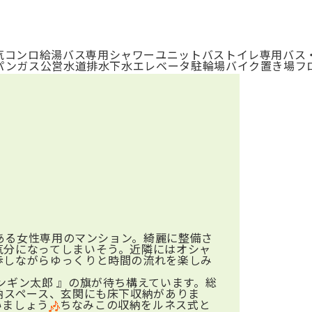
気コンロ
給湯
バス専用
シャワー
ユニットバス
トイレ専用
バス
パンガス
公営水道
排水下水
エレベータ
駐輪場
バイク置き場
フ
にある女性専用のマンション。綺麗に整備さ
気分になってしまいそう。近隣にはオシャ
歩しながらゆっくりと時間の流れを楽しみ
ンギン太郎 』の旗が待ち構えています。総
納スペース、玄関にも床下収納がありま
いましょう
ちなみこの収納をルネス式と