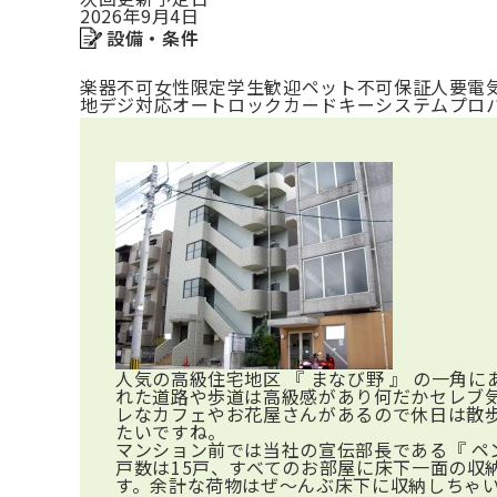
2026年9月4日
設備・条件
楽器不可
女性限定
学生歓迎
ペット不可
保証人要
電
地デジ対応
オートロック
カードキーシステム
プロ
人気の高級住宅地区 『 まなび野 』 の一角
れた道路や歩道は高級感があり何だかセレブ
レなカフェやお花屋さんがあるので休日は散
たいですね。
マンション前では当社の宣伝部長である『 ペ
戸数は15戸、すべてのお部屋に床下一面の収
す。余計な荷物はぜ～んぶ床下に収納しちゃ