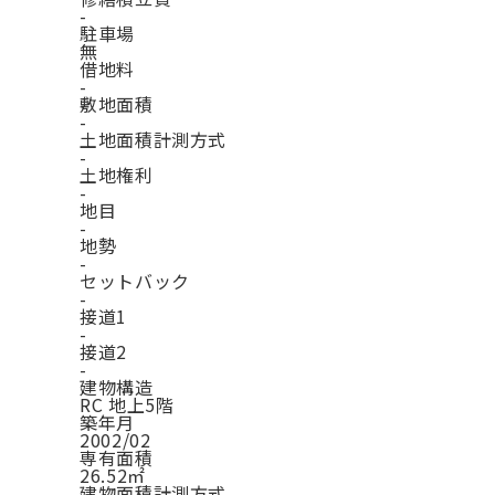
-
駐車場
無
借地料
-
敷地面積
-
土地面積計測方式
-
土地権利
-
地目
-
地勢
-
セットバック
-
接道1
-
接道2
-
建物構造
RC 地上5階
築年月
2002/02
専有面積
26.52㎡
建物面積計測方式