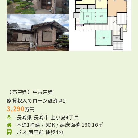
【売戸建】中古戸建
家賃収入でローン返済 #1
3,290
万円
長崎県 長崎市 上小島4丁目
木造1階建 / 5DK / 延床面積 130.16㎡
バス 南高前 徒歩4分