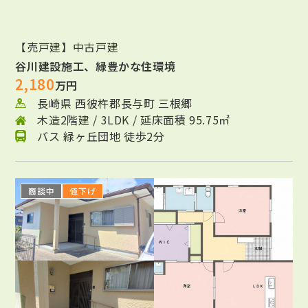
【売戸建】中古戸建
谷川建設施工、緑豊かな住環境
2,180
万円
長崎県 西彼杵郡長与町 三根郷
木造2階建 / 3LDK / 延床面積 95.75㎡
バス 緑ヶ丘団地 徒歩2分
商談中
値下げ