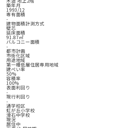
木造 地上2階
築年月
1993/12
専有面積
-
建物面積計測方式
壁芯
延床面積
91.87㎡
バルコニー面積
-
都市計画
市街化区域
用途地域
第一種低層住居専用地域
建ぺい率
50%
容積率
100%
表面利回り
-
現行利回り
-
通学校区
虹が丘小学校
滑石中学校
現況
居住中