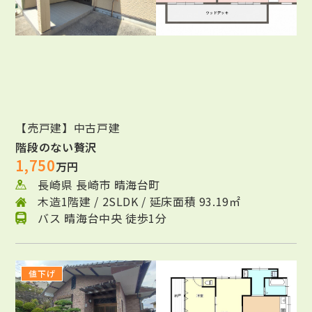
【売戸建】中古戸建
階段のない贅沢
1,750
万円
長崎県 長崎市 晴海台町
木造1階建 / 2SLDK / 延床面積 93.19㎡
バス 晴海台中央 徒歩1分
値下げ