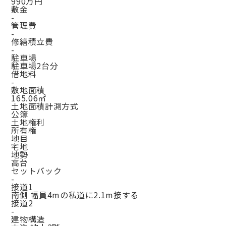
990万円
敷金
-
管理費
-
修繕積立費
-
駐車場
駐車場2台分
借地料
-
敷地面積
165.06㎡
土地面積計測方式
公簿
土地権利
所有権
地目
宅地
地勢
高台
セットバック
-
接道1
南側 幅員4mの私道に2.1m接する
接道2
-
建物構造