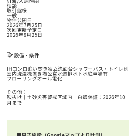
引渡/入居時期
相談
取引態様
一般
物件公開日
2026年7月25日
次回更新予定日
2026年8月25日
設備・条件
IHコンロ
追い焚き
独立洗面台
シャワー
バス・トイレ別
室内洗濯機置き場
公営水道
排水下水
駐車場有
フローリング
オール電化
その他：
吹抜け｜土砂災害警戒区域内｜白蟻保証：2026年10
月まで
■周辺施設（Googleマップより計測）