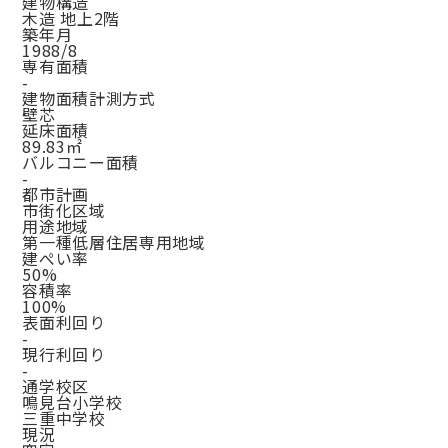
建物構造
木造 地上2階
築年月
1988/8
専有面積
-
建物面積計測方式
壁芯
延床面積
89.83㎡
バルコニー面積
-
都市計画
市街化区域
用途地域
第一種低層住居専用地域
建ぺい率
50%
容積率
100%
表面利回り
-
現行利回り
-
通学校区
鳴見台小学校
三重中学校
現況