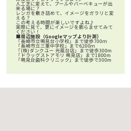
人工芝に変えて、プールやバーベキューが出
来る場に？
レンガを敷き詰めて、イメージをガラリと変
える？
この考える時間が楽しいですよね♪
実際に見て、更にイメージを膨らませてみて
ください！
■周辺施設（Googleマップより計測）
「長崎市立鳴見台小学校」まで徒歩700ｍ
「長崎市立三重中学校」まで6200ｍ
「(株)ダンクユー 光風台店」まで徒歩300m
「ドラッグストアモリ 鳴見店」まで1800m
「鳴見台歯科クリニック」まで徒歩で300m