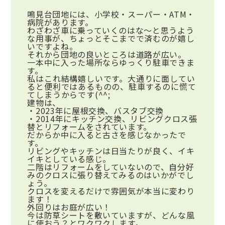
鳴見台団地には、小学校・スーパー・ATM・
病院があります。
わざわざ車に乗っていくのはな～と思うよう
な用事が、ちょっとそこまでで済むのが嬉し
いですよね。
それから団地の良いところは道路が広い。
一本中に入った場所ならゆっくり駐車できま
す。
私はこれ結構嬉しいです。大通りに面してい
ると便利ではあるものの、駐車するのに慌て
てしまうからです
(^^;
建物は、
・2023年に屋根交換、バスタブ交換
・2014年にキッチン交換、リビングクロス張
替とリフォームをされています。
だからか中に入ると古さを感じなかったで
す。
リビングやキッチンは日当たりが良く、イキ
イキとしている感じ。
二階はリフォームをしていないので、自分好
みのクロスに張り替えてみるのはいかがでし
ょう。
クロスを変えるだけで雰囲気が本当に変わり
ます！
外回りはお庭が広い！
今は防草シートを敷いていますが、どんな風
に使おう？とワクワクします。