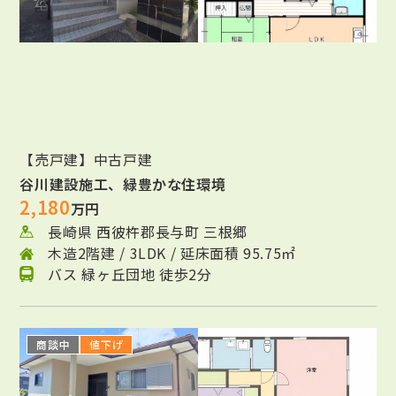
【売戸建】中古戸建
谷川建設施工、緑豊かな住環境
2,180
万円
長崎県 西彼杵郡長与町 三根郷
木造2階建 / 3LDK / 延床面積 95.75㎡
バス 緑ヶ丘団地 徒歩2分
商談中
値下げ