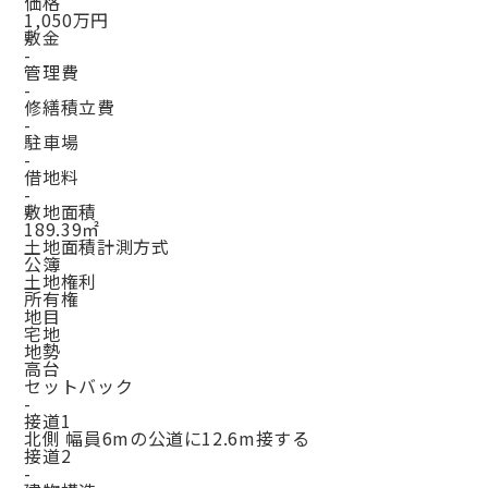
価格
1,050万円
敷金
-
管理費
-
修繕積立費
-
駐車場
-
借地料
-
敷地面積
189.39㎡
土地面積計測方式
公簿
土地権利
所有権
地目
宅地
地勢
高台
セットバック
-
接道1
北側 幅員6mの公道に12.6m接する
接道2
-