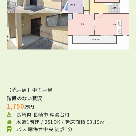
【売戸建】中古戸建
階段のない贅沢
1,750
万円
長崎県 長崎市 晴海台町
木造1階建 / 2SLDK / 延床面積 93.19㎡
バス 晴海台中央 徒歩1分