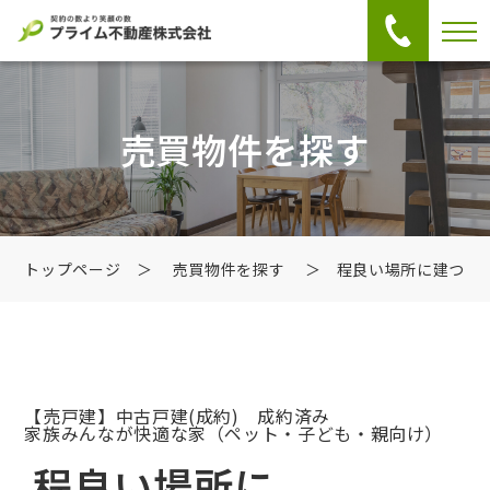
売買物件を探す
トップページ
＞
売買物件を探す
＞ 程良い場所に建つ
【売戸建】中古戸建
(成約) 成約済み
家族みんなが快適な家（ペット・子ども・親向け）
程良い場所に