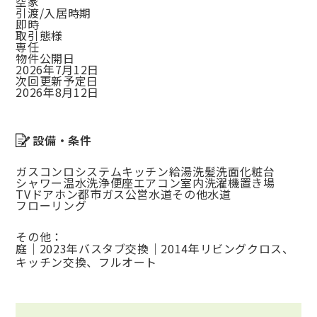
空家
引渡/入居時期
即時
取引態様
専任
物件公開日
2026年7月12日
次回更新予定日
2026年8月12日
設備・条件
ガスコンロ
システムキッチン
給湯
洗髪洗面化粧台
シャワー
温水洗浄便座
エアコン
室内洗濯機置き場
TVドアホン
都市ガス
公営水道
その他水道
フローリング
その他：
庭｜2023年バスタブ交換｜2014年リビングクロス、
キッチン交換、フルオート