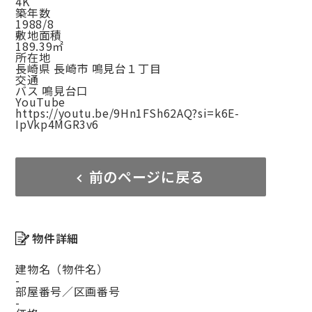
4K
築年数
1988/8
敷地面積
189.39㎡
所在地
長崎県 長崎市 鳴見台１丁目
交通
バス 鳴見台口
YouTube
https://youtu.be/9Hn1FSh62AQ?si=k6E-
IpVkp4MGR3v6
前のページに戻る
物件詳細
建物名（物件名）
-
部屋番号／区画番号
-