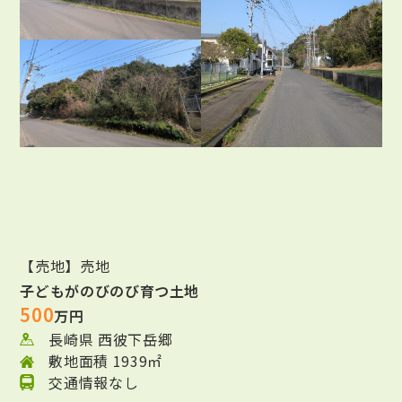
【売地】売地
子どもがのびのび育つ土地
500
万円
長崎県 西彼下岳郷
敷地面積 1939㎡
交通情報なし