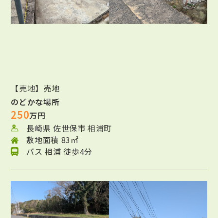
【売地】売地
のどかな場所
250
万円
長崎県 佐世保市 相浦町
敷地面積 83㎡
バス 相浦 徒歩4分