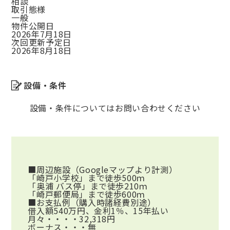
相談
取引態様
一般
物件公開日
2026年7月18日
次回更新予定日
2026年8月18日
設備・条件
設備・条件についてはお問い合わせください
■周辺施設（Googleマップより計測）
「崎戸小学校」まで徒歩500ｍ
「奥浦 バス停」まで徒歩210ｍ
「崎戸郵便局」まで徒歩600ｍ
■お支払例（購入時諸経費別途）
借入額540万円、金利1％、15年払い
月々・・・・32,318円
ボーナス・・・無