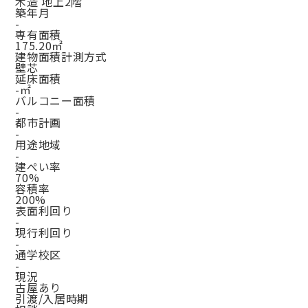
木造 地上2階
築年月
-
専有面積
175.20㎡
建物面積計測方式
壁芯
延床面積
-㎡
バルコニー面積
-
都市計画
-
用途地域
-
建ぺい率
70%
容積率
200%
表面利回り
-
現行利回り
-
通学校区
-
現況
古屋あり
引渡/入居時期