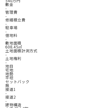
540万円
敷金
-
管理費
-
修繕積立費
-
駐車場
-
借地料
-
敷地面積
608.45㎡
土地面積計測方式
-
土地権利
-
地目
宅地
地勢
平坦
セットバック
無
接道1
-
接道2
-
建物構造