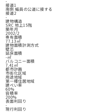
-
接道1
南側 幅員の公道に接する
接道2
-
建物構造
SRC 地上15階
築年月
2002/2
専有面積
77.13㎡
建物面積計測方式
壁芯
延床面積
-㎡
バルコニー面積
7.41㎡
都市計画
市街化区域
用途地域
第一種住居地域
建ぺい率
60%
容積率
200%
表面利回り
-
現行利回り