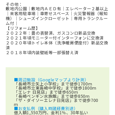
その他：
敷地内公園｜敷地内ＡＥＤ有｜エレベーター２基以上
｜来客用駐車場｜車寄せスペース｜火災警報器（報知
機）｜シューズインクローゼット｜専用トランクルー
ム付｜
【リフォーム歴】
２０２２年：畳の表替済、ガスコンロ新品交換
２０２１年頃モニーター付インターフォンに交換済
２０２０年頃トイレ本体（洗浄暖房便座付）新品交換
済
２０１８年頃内装壁紙等一部張替え済
■周辺施設（Googleマップより計測）
「長崎市立矢上小学校」まで徒歩1700ｍ
「長崎市立東長崎中学校」まで徒歩1800ｍ
「エレナ 日見店」まで徒歩650ｍ
「長崎ペンギン水族館」まで徒歩850ｍ
「ザ・ダイソーエレナ日見店」まで徒歩700
ｍ
■お支払例（購入時諸経費別途）
借入額1,550万円、金利1％、30年払い