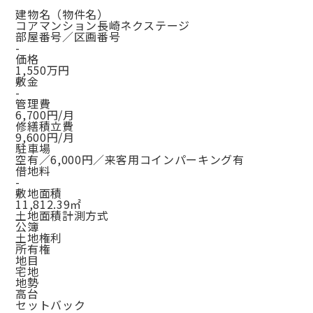
建物名（物件名）
コアマンション長崎ネクステージ
部屋番号／区画番号
-
価格
1,550万円
敷金
-
管理費
6,700円/月
修繕積立費
9,600円/月
駐車場
空有／6,000円／来客用コインパーキング有
借地料
-
敷地面積
11,812.39㎡
土地面積計測方式
公簿
土地権利
所有権
地目
宅地
地勢
高台
セットバック