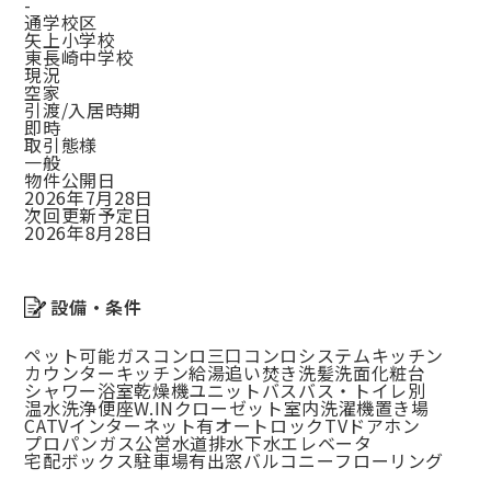
-
通学校区
矢上小学校
東長崎中学校
現況
空家
引渡/入居時期
即時
取引態様
一般
物件公開日
2026年7月28日
次回更新予定日
2026年8月28日
設備・条件
ペット可能
ガスコンロ
三口コンロ
システムキッチン
カウンターキッチン
給湯
追い焚き
洗髪洗面化粧台
シャワー
浴室乾燥機
ユニットバス
バス・トイレ別
温水洗浄便座
W.INクローゼット
室内洗濯機置き場
CATV
インターネット有
オートロック
TVドアホン
プロパンガス
公営水道
排水下水
エレベータ
宅配ボックス
駐車場有
出窓
バルコニー
フローリング