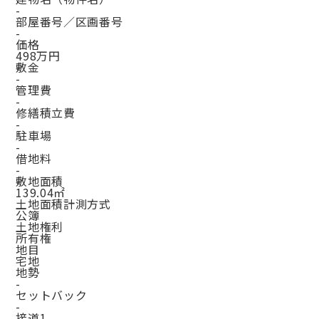
-
部屋番号／区画番号
-
価格
498万円
敷金
-
管理費
-
修繕積立費
-
駐車場
-
借地料
-
敷地面積
139.04㎡
土地面積計測方式
公簿
土地権利
所有権
地目
宅地
地勢
-
セットバック
-
接道1