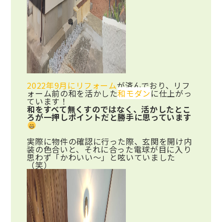
2022年9月にリフォーム
が済んでおり、リフ
ォーム前の和を活かした
和モダン
に仕上がっ
ています！
和をすべて無くすのではなく、活かしたとこ
ろが一押しポイントだと勝手に思っています
実際に物件の確認に行った際、玄関を開け内
装の色合いと、それに合った電球が目に入り
思わず「かわいい～」と呟いていました
（笑）