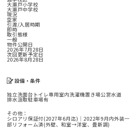
大瀬戸小学校
大瀬戸中学校
現況
空家
引渡/入居時期
即時
取引態様
一般
物件公開日
2026年7月28日
次回更新予定日
2026年8月28日
設備・条件
独立洗面台
トイレ専用
室内洗濯機置き場
公営水道
排水汲取
駐車場有
その他：
シロアリ保証付(2027年6月迄)｜2022年9月内外装一
部リフォーム済(外壁、和室→洋室、畳新調)