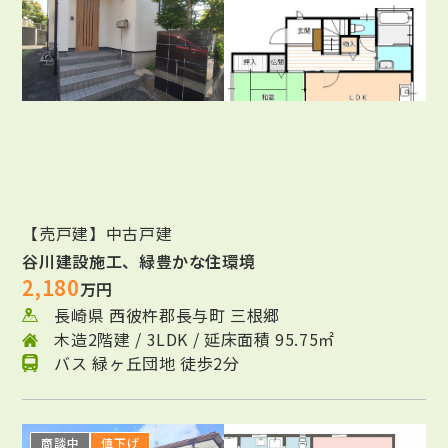
【売戸建】中古戸建
谷川建設施工、緑豊かな住環境
2,180
万円
長崎県 西彼杵郡長与町 三根郷
木造2階建 / 3LDK / 延床面積 95.75㎡
バス 緑ヶ丘団地 徒歩2分
商談中
値下げ