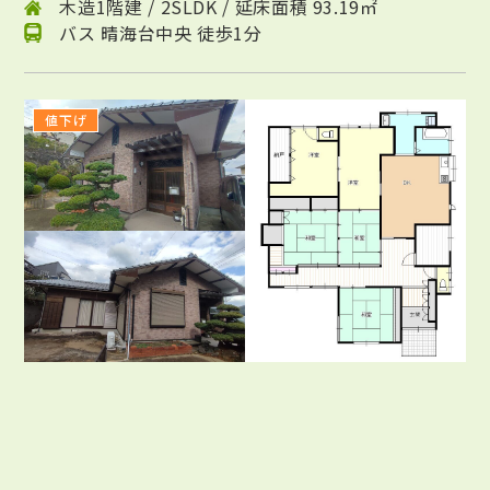
木造1階建 / 2SLDK / 延床面積 93.19㎡
バス 晴海台中央 徒歩1分
値下げ