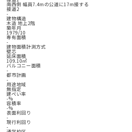
南西側 幅員7.4mの公道に17m接する
接道2
-
建物構造
木造 地上2階
築年月
1979/10
専有面積
-
建物面積計測方式
壁芯
延床面積
109.10㎡
バルコニー面積
-
都市計画
-
用途地域
無指定
建ぺい率
-%
容積率
-%
表面利回り
-
現行利回り
-
通学校区