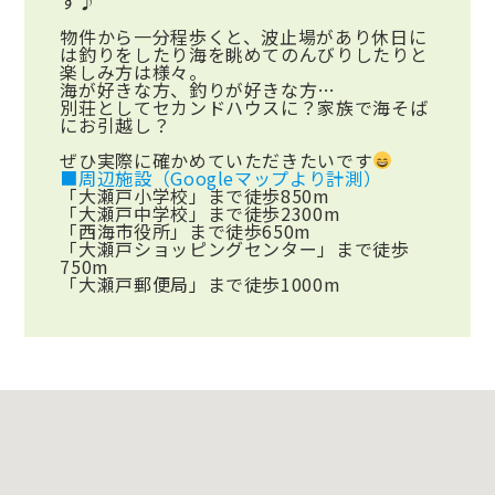
す♪
物件から一分程歩くと、波止場があり休日に
は釣りをしたり海を眺めてのんびりしたりと
楽しみ方は様々。
海が好きな方、釣りが好きな方…
別荘としてセカンドハウスに？家族で海そば
にお引越し？
ぜひ実際に確かめていただきたいです
■周辺施設（Googleマップより計測）
「大瀬戸小学校」まで徒歩850m
「大瀬戸中学校」まで徒歩2300m
「西海市役所」まで徒歩650m
「大瀬戸ショッピングセンター」まで徒歩
750m
「大瀬戸郵便局」まで徒歩1000m