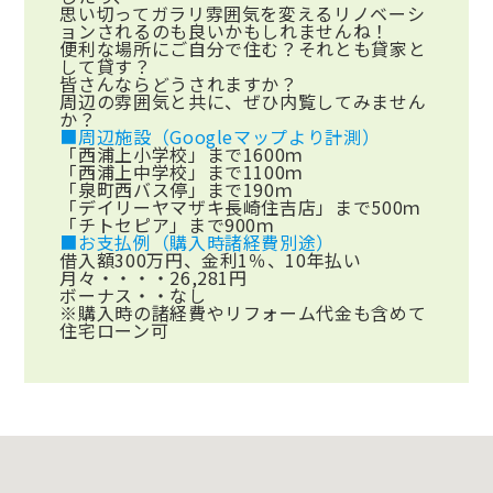
思い切ってガラリ雰囲気を変えるリノベーシ
ョンされるのも良いかもしれませんね！
便利な場所にご自分で住む？それとも貸家と
して貸す？
皆さんならどうされますか？
周辺の雰囲気と共に、ぜひ内覧してみません
か？
■周辺施設（Googleマップより計測）
「西浦上小学校」まで1600ｍ
「西浦上中学校」まで1100ｍ
「泉町西バス停」まで190ｍ
「デイリーヤマザキ長崎住吉店」まで500ｍ
「チトセピア」まで900ｍ
■お支払例（購入時諸経費別途）
借入額300万円、金利1％、10年払い
月々・・・・26,281円
ボーナス・・なし
※購入時の諸経費やリフォーム代金も含めて
住宅ローン可