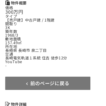
物件概要
価格
300万円
タイプ
【売戸建】中古戸建 / 1階建
間取り
3K
築年数
1968/3
敷地面積
157.49㎡
所在地
長崎県 長崎市 泉二丁目
交通
長崎電気軌道１系統 住吉 徒歩12分
YouTube
-
前のページに戻る
物件詳細