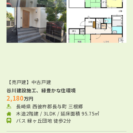
【売戸建】中古戸建
谷川建設施工、緑豊かな住環境
2,180
万円
長崎県 西彼杵郡長与町 三根郷
木造2階建 / 3LDK / 延床面積 95.75㎡
バス 緑ヶ丘団地 徒歩2分