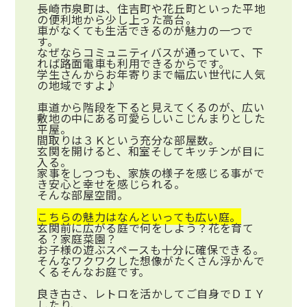
長崎市泉町は、住吉町や花丘町といった平地
の便利地から少し上った高台。
車がなくても生活できるのが魅力の一つで
す。
なぜならコミュニティバスが通っていて、下
れば路面電車も利用できるからです。
学生さんからお年寄りまで幅広い世代に人気
の地域ですよ♪
車道から階段を下ると見えてくるのが、広い
敷地の中にある可愛らしいこじんまりとした
平屋。
間取りは３Ｋという充分な部屋数。
玄関を開けると、和室そしてキッチンが目に
入る。
家事をしつつも、家族の様子を感じる事がで
き安心と幸せを感じられる。
そんな部屋空間。
こちらの魅力はなんといっても広い庭。
玄関前に広がる庭で何をしよう？花を育て
る？家庭菜園？
お子様の遊ぶスペースも十分に確保できる。
そんなワクワクした想像がたくさん浮かんで
くるそんなお庭です。
良き古さ、レトロを活かしてご自身でＤＩＹ
したり、