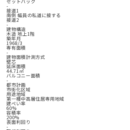
セットバック
-
接道1
南側 幅員の私道に接する
接道2
-
建物構造
木造 地上1階
築年月
1968/3
専有面積
-
建物面積計測方式
壁芯
延床面積
44.71㎡
バルコニー面積
-
都市計画
市街化区域
用途地域
第一種中高層住居専用地域
建ぺい率
60%
容積率
200%
表面利回り
-