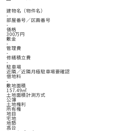
建物名（物件名）
-
部屋番号／区画番号
-
価格
300万円
敷金
-
管理費
-
修繕積立費
-
駐車場
近隣／近隣月極駐車場要確認
借地料
-
敷地面積
157.49㎡
土地面積計測方式
公簿
土地権利
所有権
地目
宅地
地勢
高台