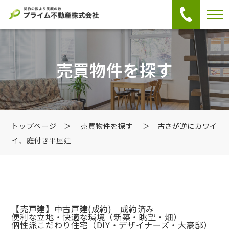
売買物件を探す
トップページ
＞
売買物件を探す
＞ 古さが逆にカワイ
イ、庭付き平屋建
【売戸建】中古戸建
(成約) 成約済み
便利な立地・快適な環境（新築・眺望・畑）
個性派こだわり住宅（DIY・デザイナーズ・大豪邸）