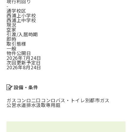
現行利回り
-
通学校区
西浦上小学校
西浦上中学校
現況
空家
引渡/入居時期
即時
取引態様
一般
物件公開日
2026年7月24日
次回更新予定日
2026年8月24日
設備・条件
ガスコンロ
二口コンロ
バス・トイレ別
都市ガス
公営水道
排水汲取
専用庭