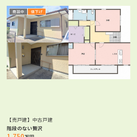
商談中
値下げ
【売戸建】中古戸建
階段のない贅沢
1,750
万円