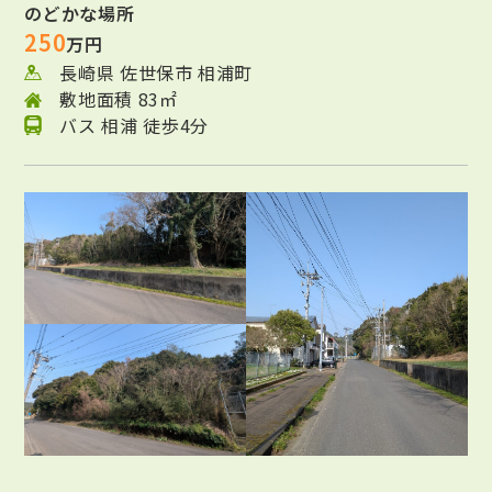
のどかな場所
250
万円
長崎県 佐世保市 相浦町
敷地面積 83㎡
バス 相浦 徒歩4分