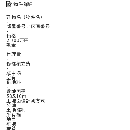
物件詳細
建物名（物件名）
-
部屋番号／区画番号
-
価格
2,700万円
敷金
-
管理費
-
修繕積立費
-
駐車場
空有
借地料
-
敷地面積
585.10㎡
土地面積計測方式
公簿
土地権利
所有権
地目
宅地
地勢