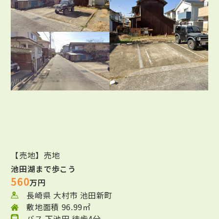
【売地】売地
池田湖まで歩こう
560
万円
長崎県 大村市 池田新町
敷地面積 96.99㎡
バス 下池田 徒歩4分