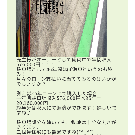
売主様がオーナーとして賃貸中で
年間収入
576,000円
！！！
駐車場として46年間ほぼ満車というのも強
み！
月々のローン支払いに当ててみるのはいかが
でしょうか？
例えば35年ローンにて購入した場合
→年間駐車場収入576,000円×35年＝
20,160,000円
約半分は収入にて返済ができます！嬉しいで
すね♪
駐車場部分を除いても、敷地は十分な広さが
あります。
二世帯住宅にも最適ですね(*^_^*)