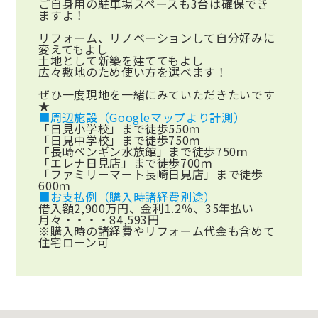
ご自身用の駐車場スペースも3台は確保でき
ますよ！
リフォーム、リノベーションして自分好みに
変えてもよし
土地として新築を建ててもよし
広々敷地のため使い方を選べます！
ぜひ一度現地を一緒にみていただきたいです
★
■周辺施設（Googleマップより計測）
「日見小学校」まで徒歩550ｍ
「日見中学校」まで徒歩750ｍ
「長崎ペンギン水族館」まで徒歩750ｍ
「エレナ日見店」まで徒歩700ｍ
「ファミリーマート長崎日見店」まで徒歩
600ｍ
■お支払例（購入時諸経費別途）
借入額2,900万円、金利1.2％、35年払い
月々・・・・84,593円
※購入時の諸経費やリフォーム代金も含めて
住宅ローン可