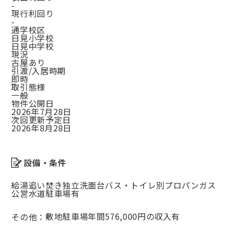
-
現行利回り
-
通学校区
日見小学校
日見中学校
現況
古屋あり
引渡/入居時期
即時
取引態様
一般
物件公開日
2026年7月28日
次回更新予定日
2026年8月28日
設備・条件
給湯
追い焚き
独立洗面台
バス・トイレ別
プロパンガス
公営水道
駐車場有
敷地駐車場年間576,000円の収入有
その他：