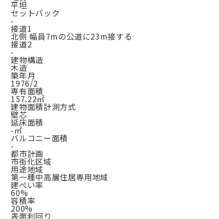
平坦
セットバック
-
接道1
北側 幅員7mの公道に23m接する
接道2
-
建物構造
木造
築年月
1976/2
専有面積
157.22㎡
建物面積計測方式
壁芯
延床面積
-㎡
バルコニー面積
-
都市計画
市街化区域
用途地域
第一種中高層住居専用地域
建ぺい率
60%
容積率
200%
表面利回り