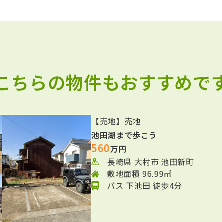
 こちらの物件もおすすめです
【売地】売地
池田湖まで歩こう
560
万円
長崎県 大村市 池田新町
敷地面積 96.99㎡
バス 下池田 徒歩4分