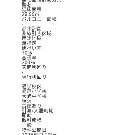
壁芯
延床面積
28.99㎡
バルコニー面積
-
都市計画
非線引き区域
用途地域
無指定
建ぺい率
70%
容積率
200%
表面利回り
-
現行利回り
-
通学校区
崎戸小学校
大﨑中学校
現況
古屋あり
引渡/入居時期
即時
取引態様
一般
物件公開日
2026年7月28日