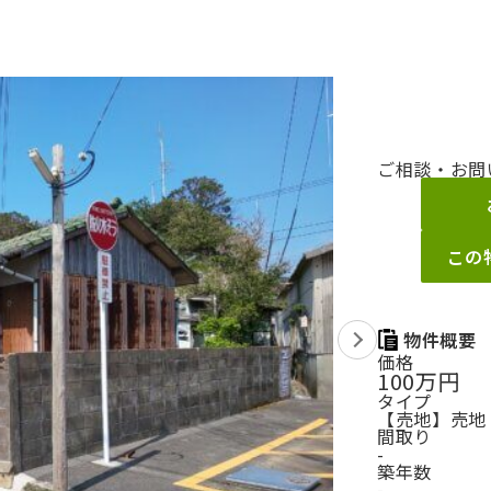
ご相談・お問
この
物件概要
価格
100万円
タイプ
【売地】売地 
間取り
-
築年数
-