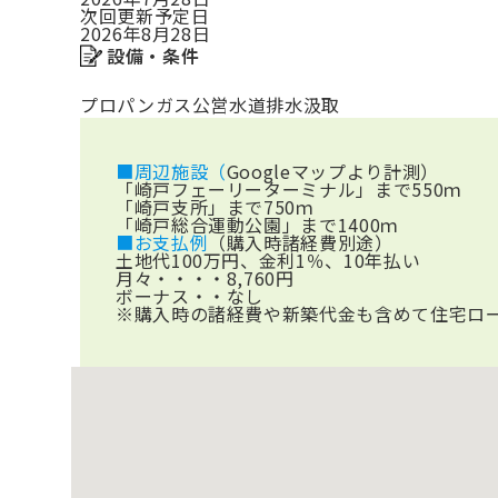
次回更新予定日
2026年8月28日
設備・条件
プロパンガス
公営水道
排水汲取
■周辺施設（
Googleマップより計測）
「崎戸フェーリーターミナル」まで550ｍ
「崎戸支所」まで750ｍ
「崎戸総合運動公園」まで1400ｍ
■お支払例
（購入時諸経費別途）
土地代100万円、金利1％、10年払い
月々・・・・8,760円
ボーナス・・なし
※購入時の諸経費や新築代金も含めて住宅ロ