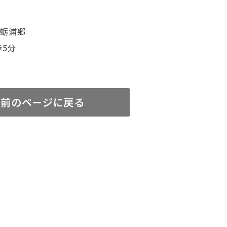
町蛎浦郷
歩5分
前のページに戻る