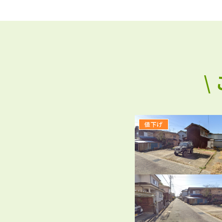
\
値下げ