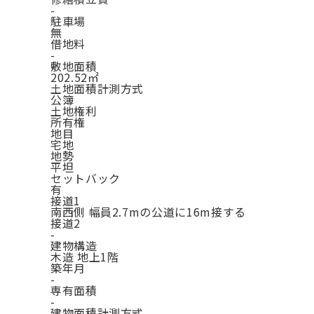
-
駐車場
無
借地料
-
敷地面積
202.52㎡
土地面積計測方式
公簿
土地権利
所有権
地目
宅地
地勢
平坦
セットバック
有
接道1
南西側 幅員2.7mの公道に16m接する
接道2
-
建物構造
木造 地上1階
築年月
-
専有面積
-
建物面積計測方式