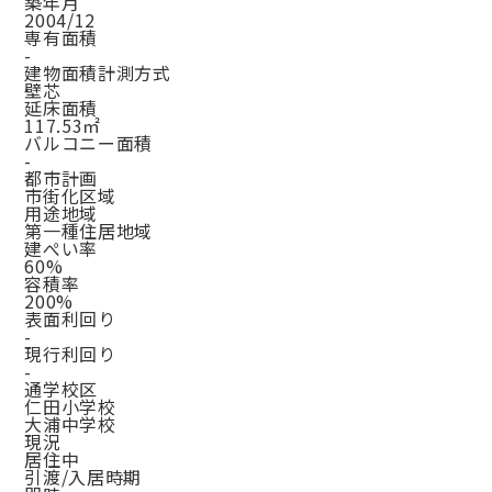
築年月
2004/12
専有面積
-
建物面積計測方式
壁芯
延床面積
117.53㎡
バルコニー面積
-
都市計画
市街化区域
用途地域
第一種住居地域
建ぺい率
60%
容積率
200%
表面利回り
-
現行利回り
-
通学校区
仁田小学校
大浦中学校
現況
居住中
引渡/入居時期