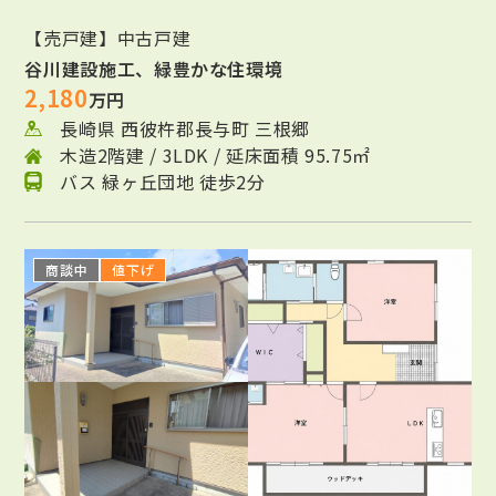
【売戸建】中古戸建
谷川建設施工、緑豊かな住環境
2,180
万円
長崎県 西彼杵郡長与町 三根郷
木造2階建 / 3LDK / 延床面積 95.75㎡
バス 緑ヶ丘団地 徒歩2分
商談中
値下げ