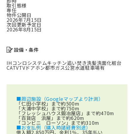
即時
取引態様
専任
物件公開日
2026年7月15日
次回更新予定日
2026年8月15日
設備・条件
IHコンロ
システムキッチン
追い焚き
洗髪洗面化粧台
CATV
TVドアホン
都市ガス
公営水道
駐車場有
■周辺施設（Googleマップより計測）
「仁田小学校」まで約500m
「大浦中学校」まで約750m
「フレッシュハウス鍛冶屋店」まで約470m
「百貨店 浜屋」まで約620m
「コンビニ ローソン」まで約310m
■お支払例（購入時諸経費別途）
借入額2,850万円、金利1％、35年払い