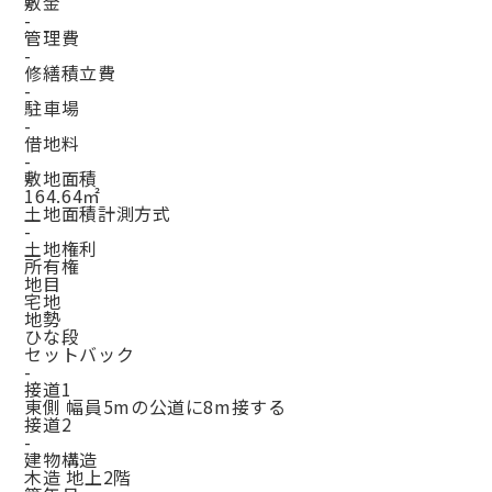
敷金
-
管理費
-
修繕積立費
-
駐車場
-
借地料
-
敷地面積
164.64㎡
土地面積計測方式
-
土地権利
所有権
地目
宅地
地勢
ひな段
セットバック
-
接道1
東側 幅員5mの公道に8m接する
接道2
-
建物構造
木造 地上2階