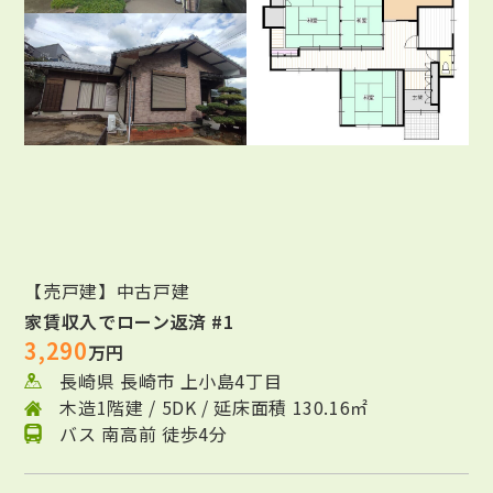
【売戸建】中古戸建
家賃収入でローン返済 #1
3,290
万円
長崎県 長崎市 上小島4丁目
木造1階建 / 5DK / 延床面積 130.16㎡
バス 南高前 徒歩4分