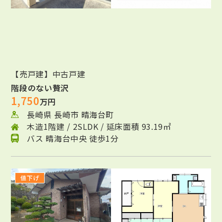
【売戸建】中古戸建
階段のない贅沢
1,750
万円
長崎県 長崎市 晴海台町
木造1階建 / 2SLDK / 延床面積 93.19㎡
バス 晴海台中央 徒歩1分
値下げ