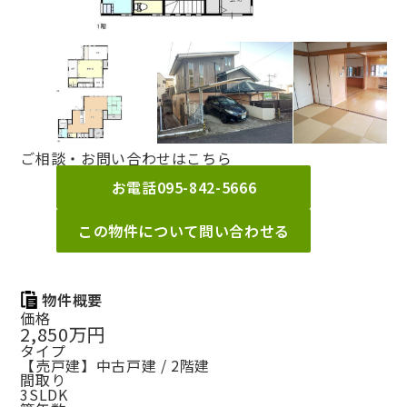
ご相談・お問い合わせはこちら
お電話
095-842-5666
この物件について問い合わせる
物件概要
価格
2,850万円
タイプ
【売戸建】中古戸建 / 2階建
間取り
3SLDK