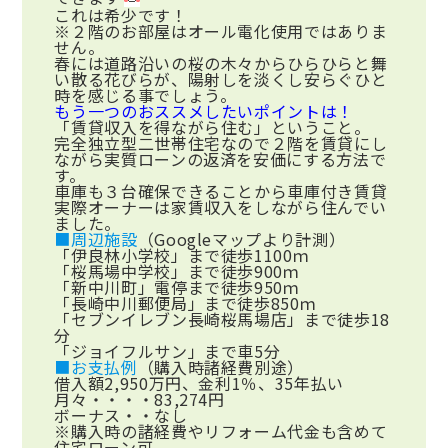
これは希少です！
※２階のお部屋はオール電化使用ではありま
せん。
春には道路沿いの桜の木々からひらひらと舞
い散る花びらが、陽射しを淡くし安らぐひと
時を感じる事でしょう。
もう一つのおススメしたいポイントは！
「賃貸収入を得ながら住む」ということ。
完全独立型二世帯住宅なので２階を賃貸にし
ながら実質ローンの返済を安価にする方法で
す。
車庫も３台確保できることから車庫付き賃貸
実際オーナーは家賃収入をしながら住んでい
ました。
■周辺施設
（Googleマップより計測）
「伊良林小学校」まで徒歩1100ｍ
「桜馬場中学校」まで徒歩900ｍ
「新中川町」電停まで徒歩950ｍ
「長崎中川郵便局」まで徒歩850ｍ
「セブンイレブン長崎桜馬場店」まで徒歩18
分
「ジョイフルサン」まで車5分
■お支払例
（購入時諸経費別途）
借入額2,950万円、金利1％、35年払い
月々・・・・83,274円
ボーナス・・なし
※購入時の諸経費やリフォーム代金も含めて
住宅ローン可