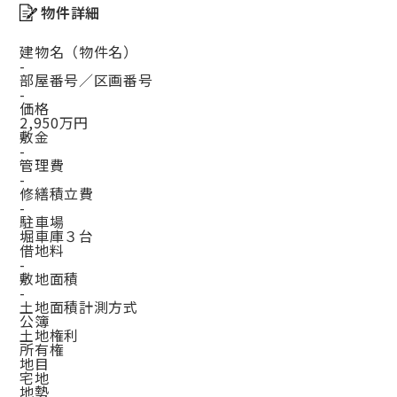
物件詳細
建物名（物件名）
-
部屋番号／区画番号
-
価格
2,950万円
敷金
-
管理費
-
修繕積立費
-
駐車場
堀車庫３台
借地料
-
敷地面積
-
土地面積計測方式
公簿
土地権利
所有権
地目
宅地
地勢