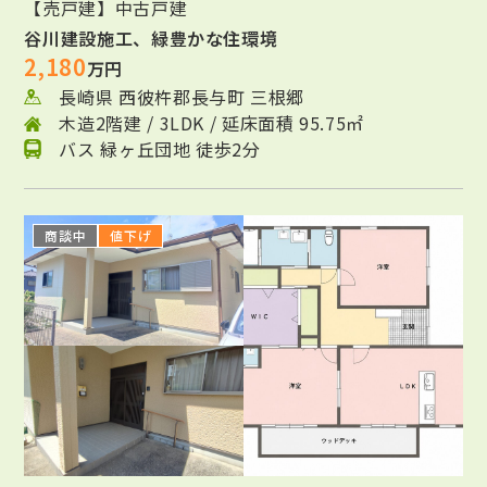
【売戸建】中古戸建
谷川建設施工、緑豊かな住環境
2,180
万円
長崎県 西彼杵郡長与町 三根郷
木造2階建 / 3LDK / 延床面積 95.75㎡
バス 緑ヶ丘団地 徒歩2分
商談中
値下げ