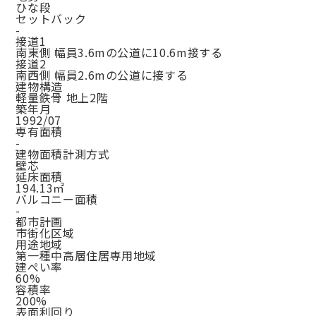
ひな段
セットバック
-
接道1
南東側 幅員3.6mの公道に10.6m接する
接道2
南西側 幅員2.6mの公道に接する
建物構造
軽量鉄骨 地上2階
築年月
1992/07
専有面積
-
建物面積計測方式
壁芯
延床面積
194.13㎡
バルコニー面積
-
都市計画
市街化区域
用途地域
第一種中高層住居専用地域
建ぺい率
60%
容積率
200%
表面利回り