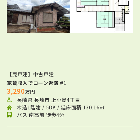
【売戸建】中古戸建
家賃収入でローン返済 #1
3,290
万円
長崎県 長崎市 上小島4丁目
木造1階建 / 5DK / 延床面積 130.16㎡
バス 南高前 徒歩4分