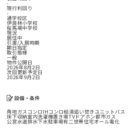
-
現行利回り
-
通学校区
伊良林小学校
桜馬場中学校
現況
居住中
引渡/入居時期
期日指定
取引態様
一般
物件公開日
2026年8月2日
次回更新予定日
2026年9月2日
設備・条件
角地
ガスコンロ
IHコンロ
給湯
追い焚き
ユニットバス
床下収納
室内洗濯機置き場
TVドアホン
都市ガス
公営水道
排水下水
駐車場有
二世帯住宅
オール電化