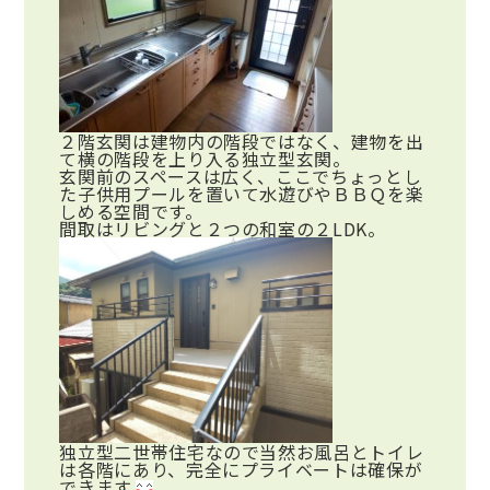
２階玄関は建物内の階段ではなく、建物を出
て横の階段を上り入る独立型玄関。
玄関前のスペースは広く、ここでちょっとし
た子供用プールを置いて水遊びやＢＢＱを楽
しめる空間です。
間取はリビングと２つの和室の２LDK。
独立型二世帯住宅なので当然お風呂とトイレ
は各階にあり、完全にプライベートは確保が
できます