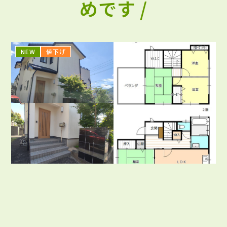
めです /
NEW
値下げ