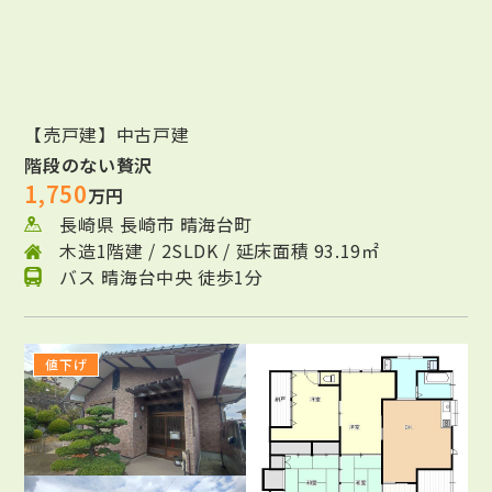
【売戸建】中古戸建
階段のない贅沢
1,750
万円
長崎県 長崎市 晴海台町
木造1階建 / 2SLDK / 延床面積 93.19㎡
バス 晴海台中央 徒歩1分
値下げ