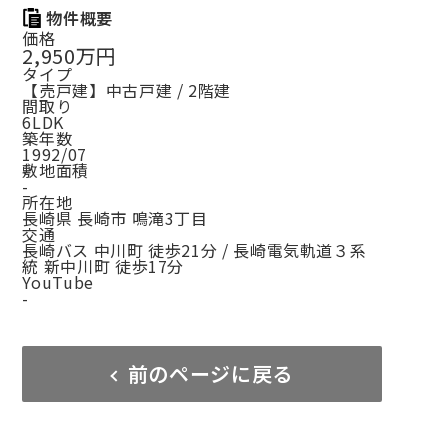
物件概要
価格
2,950万円
タイプ
【売戸建】中古戸建 / 2階建
間取り
6LDK
築年数
1992/07
敷地面積
-
所在地
長崎県 長崎市 鳴滝3丁目
交通
長崎バス 中川町 徒歩21分 / 長崎電気軌道３系
統 新中川町 徒歩17分
YouTube
-
前のページに戻る