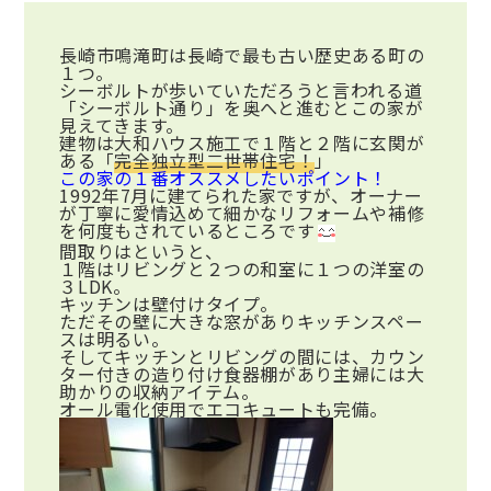
長崎市鳴滝町は長崎で最も古い歴史ある町の
１つ。
シーボルトが歩いていただろうと言われる道
「シーボルト通り」を奥へと進むとこの家が
見えてきます。
建物は大和ハウス施工で１階と２階に玄関が
ある「
完全独立型二世帯住宅！
」
この家の１番オススメしたいポイント！
1992年7月に建てられた家ですが、オーナー
が丁寧に愛情込めて細かなリフォームや補修
を何度もされているところです
間取りはというと、
１階はリビングと２つの和室に１つの洋室の
３LDK。
キッチンは壁付けタイプ。
ただその壁に大きな窓がありキッチンスペー
スは明るい。
そしてキッチンとリビングの間には、カウン
ター付きの造り付け食器棚があり主婦には大
助かりの収納アイテム。
オール電化使用でエコキュートも完備。