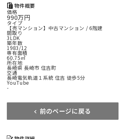
物件概要
価格
990万円
タイプ
【売マンション】中古マンション / 6階建
間取り
3LDK
築年数
1983/12
専有面積
60.75㎡
所在地
長崎県 長崎市 住吉町
交通
長崎電気軌道１系統 住吉 徒歩5分
YouTube
-
前のページに戻る
物件詳細