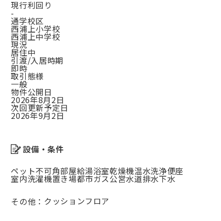
現行利回り
-
通学校区
西浦上小学校
西浦上中学校
現況
居住中
引渡/入居時期
即時
取引態様
一般
物件公開日
2026年8月2日
次回更新予定日
2026年9月2日
設備・条件
ペット不可
角部屋
給湯
浴室乾燥機
温水洗浄便座
室内洗濯機置き場
都市ガス
公営水道
排水下水
クッションフロア
その他：