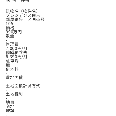
建物名（物件名）
プレジデンス住吉
部屋番号／区画番号
105
価格
990万円
敷金
-
管理費
7,000円/月
修繕積立費
6,390円/月
駐車場
無
借地料
-
敷地面積
-
土地面積計測方式
-
土地権利
-
地目
宅地
地勢
-