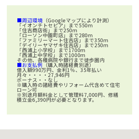
■周辺環境
（Googleマップにより計測）
「イオンチトセピア」まで550ｍ
「住吉商店街」まで250ｍ
「ローソン中園町店」まで280ｍ
「ファミリーマート住吉店」まで350ｍ
「デイリーヤマザキ住吉店」まで250ｍ
「西浦上小学校」まで1700ｍ
「西浦上中学校」まで1000ｍ
その他、各種病院や銀行まで徒歩圏内
■お支払例
（購入時諸経費別途）
借入額990万円、金利1％、35年払い
月々・・・・27,946円
ボーナス・・なし
※購入時の諸経費やリフォーム代含めて住宅
ローン可
※別途月額料金として管理料7,000円、修繕
積立金6,390円が必要となります。