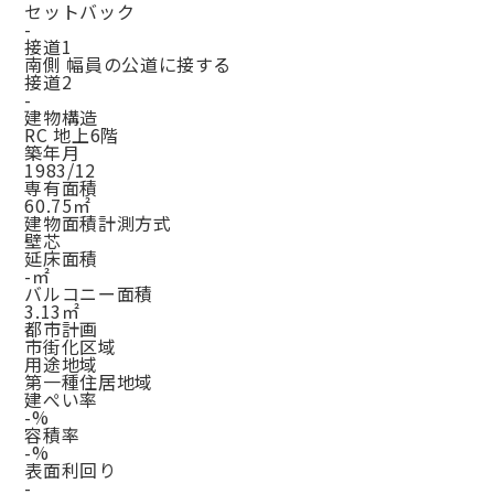
セットバック
-
接道1
南側 幅員の公道に接する
接道2
-
建物構造
RC 地上6階
築年月
1983/12
専有面積
60.75㎡
建物面積計測方式
壁芯
延床面積
-㎡
バルコニー面積
3.13㎡
都市計画
市街化区域
用途地域
第一種住居地域
建ぺい率
-%
容積率
-%
表面利回り
-