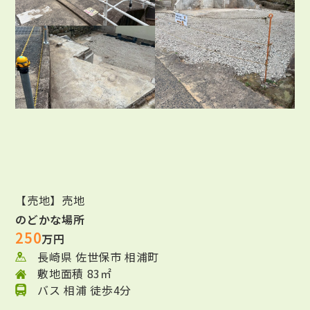
【売地】売地
のどかな場所
250
万円
長崎県 佐世保市 相浦町
敷地面積 83㎡
バス 相浦 徒歩4分