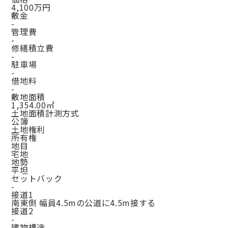
4,100万円
敷金
-
管理費
-
修繕積立費
-
駐車場
-
借地料
-
敷地面積
1,354.00㎡
土地面積計測方式
公簿
土地権利
所有権
地目
宅地
地勢
平坦
セットバック
-
接道1
南東側 幅員4.5mの公道に4.5m接する
接道2
-
建物構造