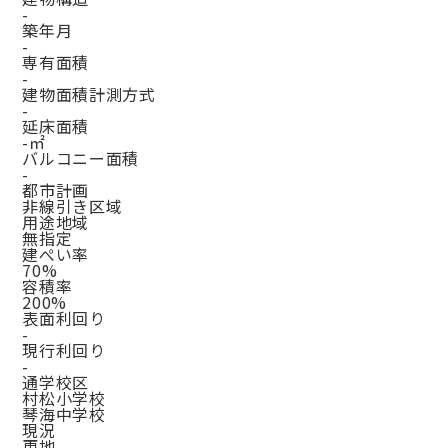
-
築年月
-
専有面積
-
建物面積計測方式
-
延床面積
-㎡
バルコニー面積
-
都市計画
非線引き区域
用途地域
無指定
建ぺい率
70%
容積率
200%
表面利回り
-
現行利回り
-
通学校区
村松小学校
琴海中学校
現況
更地