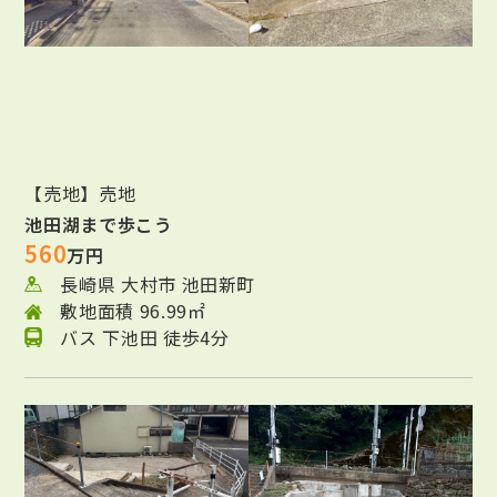
【売地】売地
池田湖まで歩こう
560
万円
長崎県 大村市 池田新町
敷地面積 96.99㎡
バス 下池田 徒歩4分