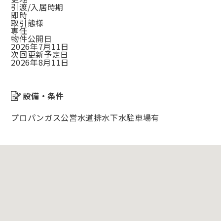
引渡/入居時期
即時
取引態様
専任
物件公開日
2026年7月11日
次回更新予定日
2026年8月11日
設備・条件
プロパンガス
公営水道
排水下水
駐車場有