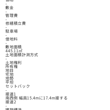
-
敷金
-
管理費
-
修繕積立費
-
駐車場
-
借地料
-
敷地面積
445.11㎡
土地面積計測方式
-
土地権利
所有権
地目
宅地
地勢
平坦
セットバック
-
接道1
南西側 幅員15.4mに17.4m接する
接道2
-
建物構造