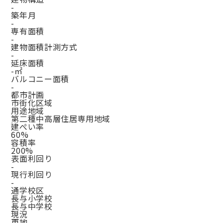
-
築年月
-
専有面積
-
建物面積計測方式
-
延床面積
-㎡
バルコニー面積
-
都市計画
市街化区域
用途地域
第二種中高層住居専用地域
建ぺい率
60%
容積率
200%
表面利回り
-
現行利回り
-
通学校区
長与小学校
長与中学校
現況
更地