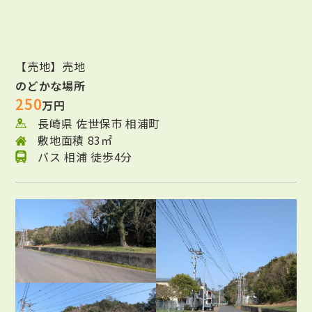
【売地】売地
のどかな場所
250
万円
長崎県 佐世保市 相浦町
敷地面積 83㎡
バス 相浦 徒歩4分