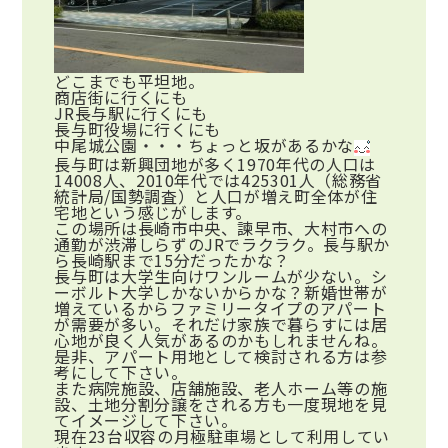
どこまでも平坦地。
商店街に行くにも
JR長与駅に行くにも
長与町役場に行くにも
中尾城公園・・・ちょっと坂があるかな
長与町は新興団地が多く1970年代の人口は
14008人、2010年代では425301人（総務省
統計局/国勢調査）と人口が増え町全体が住
宅地という感じがします。
この場所は長崎市中央、諫早市、大村市への
通勤が渋滞しらずのJRでラクラク。長与駅か
ら長崎駅まで15分だったかな？
長与町は大学生向けワンルームが少ない。シ
ーボルト大学しかないからかな？新婚世帯が
増えているからファミリータイプのアパート
が需要が多い。それだけ家族で暮らすには居
心地が良く人気があるのかもしれませんね。
是非、アパート用地として検討される方は参
考にして下さい。
また病院施設、店舗施設、老人ホーム等の施
設、土地分割分譲をされる方も一度現地を見
てイメージして下さい。
現在23台収容の月極駐車場として利用してい