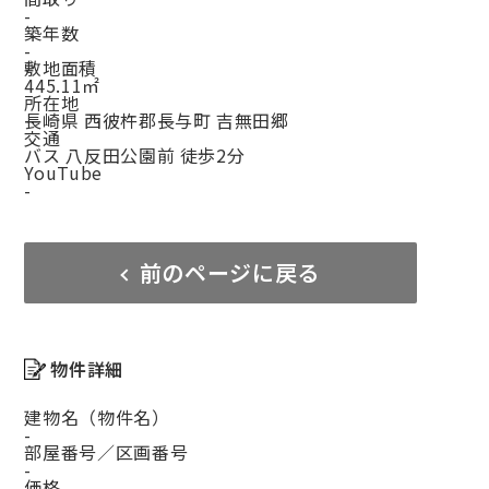
-
築年数
-
敷地面積
445.11㎡
所在地
長崎県 西彼杵郡長与町 吉無田郷
交通
バス 八反田公園前 徒歩2分
YouTube
-
前のページに戻る
物件詳細
建物名（物件名）
-
部屋番号／区画番号
-
価格