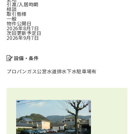
引渡/入居時期
相談
取引態様
一般
物件公開日
2026年8月7日
次回更新予定日
2026年9月7日
設備・条件
プロパンガス
公営水道
排水下水
駐車場有