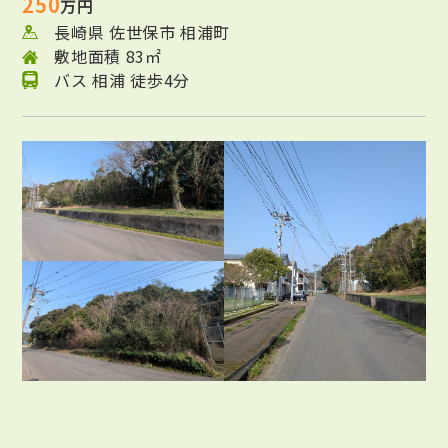
250
万円
長崎県 佐世保市 相浦町
敷地面積 83㎡
バス 相浦 徒歩4分