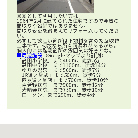
※家として利用したい方は
1964年2月に建てられた住宅ですので今風の
間取りや設備ではありません。
間取り変更を踏まえてリフォームしてくださ
い。
必ずして欲しい箇所は下地材を含めた瓦吹替
工事です。何故なら所々雨漏れがあるから。
個人的には階段箇所の雰囲気は好きかな。
■周辺施設
（Googleマップより計測）
「高田小学校」まで400m、徒歩5分
「高田中学校」まで1100m、徒歩14分
「ゆりの温泉」まで500m、徒歩7分
「JR道ノ尾駅」まで500m、徒歩7分
「西友道ノ尾店」まで700m、徒歩10分
「百合野病院」まで900m、徒歩12分
「光晴会病院」まで750m、徒歩10分
「ローソン」まで290m、徒歩4分