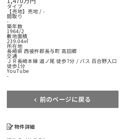
1,470万円
タイプ
【売地】売地 / -
間取り
-
築年数
1964/2
敷地面積
239.04㎡
所在地
長崎県 西彼杵郡長与町 高田郷
交通
ＪＲ長崎本線 道ノ尾 徒歩7分 / バス 百合野入口
徒歩1分
YouTube
-
前のページに戻る
物件詳細