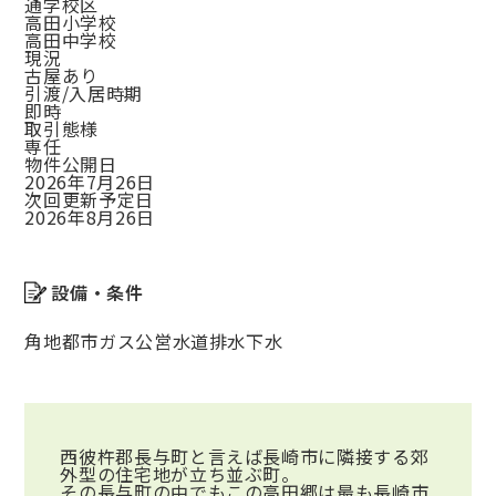
通学校区
高田小学校
高田中学校
現況
古屋あり
引渡/入居時期
即時
取引態様
専任
物件公開日
2026年7月26日
次回更新予定日
2026年8月26日
設備・条件
角地
都市ガス
公営水道
排水下水
西彼杵郡長与町と言えば長崎市に隣接する郊
外型の住宅地が立ち並ぶ町。
その長与町の中でもこの高田郷は最も長崎市