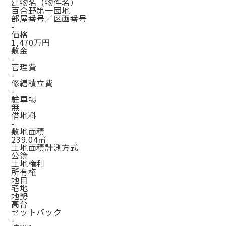
建物名（物件名）
百合野第一団地
部屋番号／区画番号
-
価格
1,470万円
敷金
-
管理費
-
修繕積立費
-
駐車場
無
借地料
-
敷地面積
239.04㎡
土地面積計測方式
公簿
土地権利
所有権
地目
宅地
地勢
高台
セットバック
-