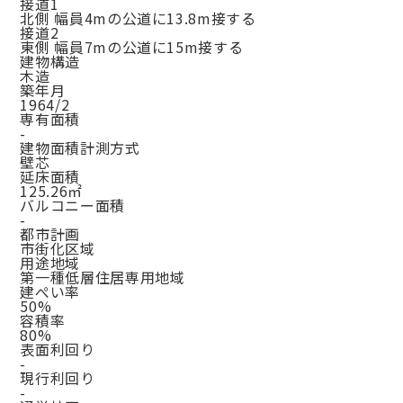
接道1
北側 幅員4mの公道に13.8m接する
接道2
東側 幅員7mの公道に15m接する
建物構造
木造
築年月
1964/2
専有面積
-
建物面積計測方式
壁芯
延床面積
125.26㎡
バルコニー面積
-
都市計画
市街化区域
用途地域
第一種低層住居専用地域
建ぺい率
50%
容積率
80%
表面利回り
-
現行利回り
-