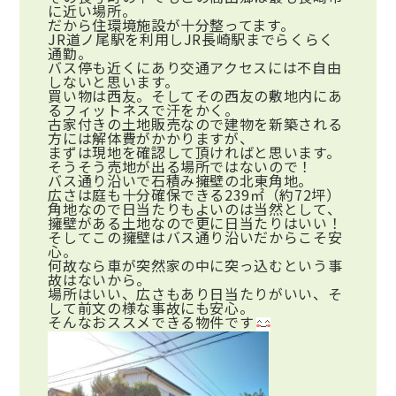
に近い場所。
だから住環境施設が十分整ってます。
JR道ノ尾駅を利用しJR長崎駅までらくらく
通勤。
バス停も近くにあり交通アクセスには不自由
しないと思います。
買い物は西友。そしてその西友の敷地内にあ
るフィットネスで汗をかく。
古家付きの土地販売なので建物を新築される
方には解体費がかかりますが、
まずは現地を確認して頂ければと思います。
そうそう売地が出る場所ではないので！
バス通り沿いで石積み擁壁の北東角地。
広さは庭も十分確保できる239㎡（約72坪）
角地なので日当たりもよいのは当然として、
擁壁がある土地なので更に日当たりはいい！
そしてこの擁壁はバス通り沿いだからこそ安
心。
何故なら車が突然家の中に突っ込むという事
故はないから。
場所はいい、広さもあり日当たりがいい、そ
して前文の様な事故にも安心。
そんなおススメできる物件です