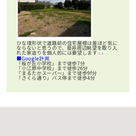
ひな壇形状で道路前の住宅屋根は差ほど気に
ならないと思うので、是非周辺眺望を取り入
れた家造りを個人的には要望します
■Google計測
「桜が丘小学校」まで徒歩7分
「小江原中学校」まで徒歩26分
「まるたかスーパー」まで徒歩9f分
「さくら通り」バス停まで徒歩4分