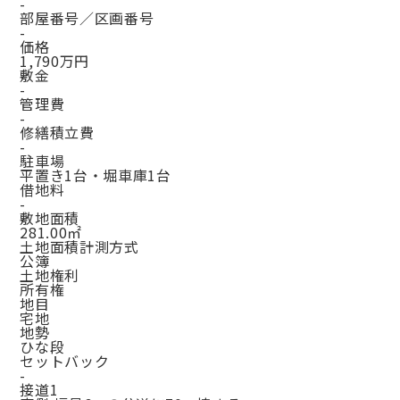
-
部屋番号／区画番号
-
価格
1,790万円
敷金
-
管理費
-
修繕積立費
-
駐車場
平置き1台・堀車庫1台
借地料
-
敷地面積
281.00㎡
土地面積計測方式
公簿
土地権利
所有権
地目
宅地
地勢
ひな段
セットバック
-
接道1