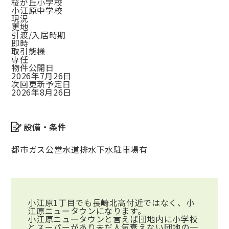
桜が丘小学校
小江原中学校
現況
更地
引渡/入居時期
即時
取引態様
専任
物件公開日
2026年7月26日
次回更新予定日
2026年8月26日
設備・条件
都市ガス
公営水道
排水下水
駐車場有
小江原1丁目でも長崎北高付近ではなく、小
江原ニュータウンになります。
小江原ニュータウンと言えば団地内に小学校
とスーパーがあり未だ人気衰えない団地の一