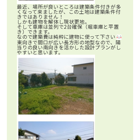
最近、場所が良いところは建築条件付きが多
くなって来ましたが、この土地は建築条件付
きではありません！
しかも建物を解体し現状更地。
そして車庫は並列で2台確保（堀車庫と平置
き）できます。
なので建築費は純粋に建物に使って下さい
東向きで間口が広い長方形の地型なので、陽
当りの良い南向きを活かした設計プランがし
やすいと思います。