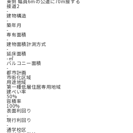
東側 幅員6mの公道に70m接する
接道2
-
建物構造
-
築年月
-
専有面積
-
建物面積計測方式
-
延床面積
-㎡
バルコニー面積
-
都市計画
市街化区域
用途地域
第一種低層住居専用地域
建ぺい率
50%
容積率
100%
表面利回り
-
現行利回り
-
通学校区