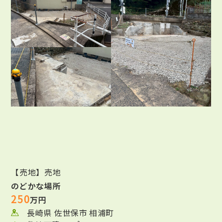
【売地】売地
のどかな場所
250
万円
長崎県 佐世保市 相浦町