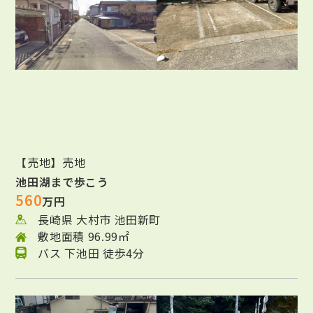
【売地】売地
池田湖まで歩こう
560
万円
長崎県 大村市 池田新町
敷地面積 96.99㎡
バス 下池田 徒歩4分