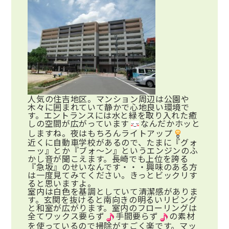
人気の住吉地区。マンション周辺は公園や
木々に囲まれていて静かで心地良い環境で
す。エントランスには水と緑を取り入れた癒
しの空間が広がっています
なんだかホッと
しますね。夜はもちろんライトアップ
近くに自動車学校があるので、たまに『グォ
ーッ』とか『ブォ～ン』というエンジンのふ
かし音が聞こえます。長崎でも上位を誇る
『急坂』のせいなんです・・・興味のある方
は一度見てみてください。きっとビックリす
ると思いますよ。
室内は白色を基調としていて清潔感がありま
す。玄関を抜けると南向きの明るいリビング
と和室が広がります。室内のフローリングは
全てワックス要らず
手間要らず
の素材
を使っているので掃除がすごく楽です。マッ