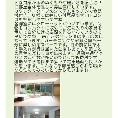
トな質感が木のぬくもりや暖かさを感じさせ
て部屋全体を優しい雰囲気にしています。
カウンタータイプのシステムキッチンで食洗
機付き、奥様には嬉しい付属品です。IHコン
ロも掃除しやすいですね。
各洋室にはクローゼットがついています。荷
物をコンパクトに収めてお気に入りの家具を
置いて自分だけの空間を作るなんていうのも
良いですね。 南向きのベランダは少し広めに
なっています。ガーデニングや家庭菜園も十
分に楽しめるスペースです。目の前には草木
の手入れが行き届いた公園もあって季節ごと
の景色を楽しむ事が出来ます。 通勤や通学は
バスの運行数が多いのでとっても便利です。
運動がてら電停まで歩いて電車通勤も良いか
と思います。こんなに季節を感じられる場所
なら住んでみたいと心から思いますね。