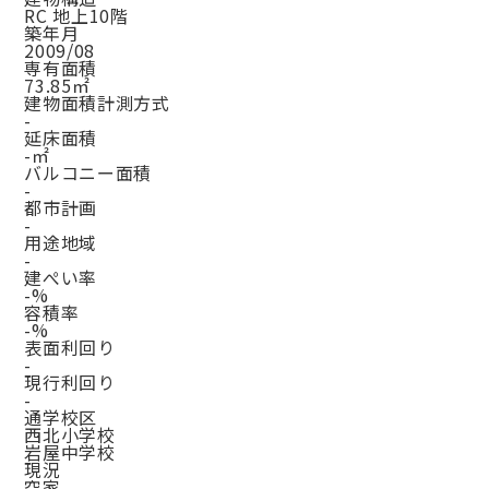
RC 地上10階
築年月
2009/08
専有面積
73.85㎡
建物面積計測方式
-
延床面積
-㎡
バルコニー面積
-
都市計画
-
用途地域
-
建ぺい率
-%
容積率
-%
表面利回り
-
現行利回り
-
通学校区
西北小学校
岩屋中学校
現況
空家