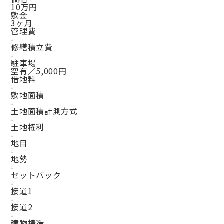
10万円
敷金
3ヶ月
管理費
-
修繕積立費
-
駐車場
空有／5,000円
借地料
-
敷地面積
-
土地面積計測方式
-
土地権利
-
地目
-
地勢
-
セットバック
-
接道1
-
接道2
-
建物構造