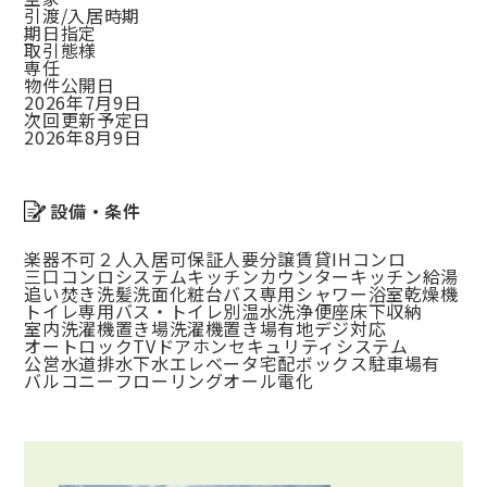
引渡/入居時期
期日指定
取引態様
専任
物件公開日
2026年7月9日
次回更新予定日
2026年8月9日
設備・条件
楽器不可
２人入居可
保証人要
分譲賃貸
IHコンロ
三口コンロ
システムキッチン
カウンターキッチン
給湯
追い焚き
洗髪洗面化粧台
バス専用
シャワー
浴室乾燥機
トイレ専用
バス・トイレ別
温水洗浄便座
床下収納
室内洗濯機置き場
洗濯機置き場有
地デジ対応
オートロック
TVドアホン
セキュリティシステム
公営水道
排水下水
エレベータ
宅配ボックス
駐車場有
バルコニー
フローリング
オール電化