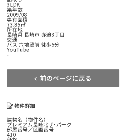
3LDK
築年数
2009/08
専有面積
73.85㎡
所在地
長崎県 長崎市 赤迫3丁目
交通
バス 六地蔵前 徒歩5分
YouTube
-
前のページに戻る
物件詳細
建物名（物件名）
プレミアム長崎北ザ･パーク
部屋番号／区画番号
410
価格