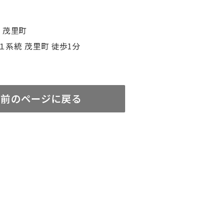
 茂里町
１系統 茂里町 徒歩1分
前のページに戻る