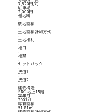
3,820円/月
駐車場
2,000円
借地料
-
敷地面積
-
土地面積計測方式
-
土地権利
-
地目
-
地勢
-
セットバック
-
接道1
-
接道2
-
建物構造
SRC 地上15階
築年月
2007/1
専有面積
51.81㎡
建物面積計測方式