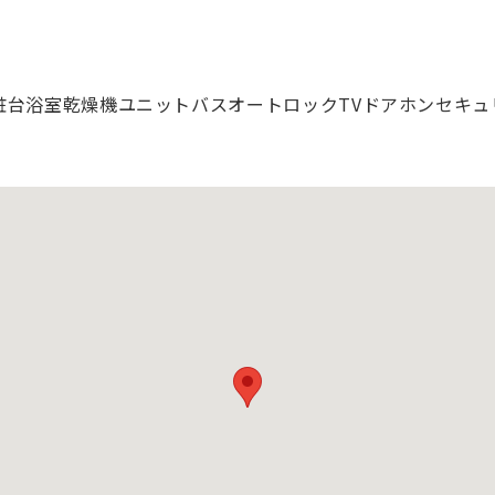
粧台
浴室乾燥機
ユニットバス
オートロック
TVドアホン
セキュ