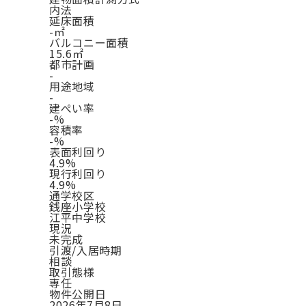
内法
延床面積
-㎡
バルコニー面積
15.6㎡
都市計画
-
用途地域
-
建ぺい率
-%
容積率
-%
表面利回り
4.9%
現行利回り
4.9%
通学校区
銭座小学校
江平中学校
現況
未完成
引渡/入居時期
相談
取引態様
専任
物件公開日
2026年7月8日