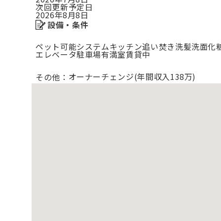
次回更新予定日
2026年8月8日
設備・条件
ペット可能
システムキッチン
追い焚き
洗髪洗面化
エレベータ
駐車場有
満室賃貸中
オーナーチェンジ(年間収入138万)
その他：