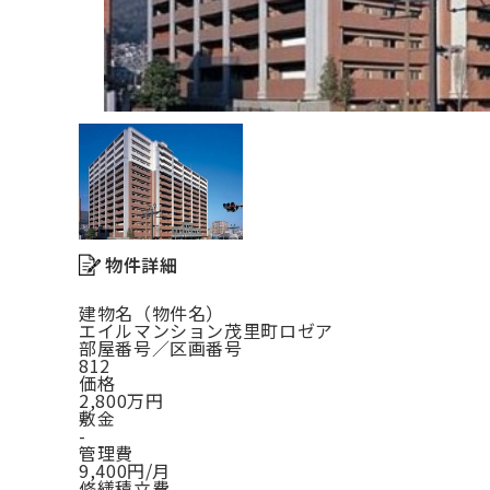
物件詳細
建物名（物件名）
エイルマンション茂里町ロゼア
部屋番号／区画番号
812
価格
2,800万円
敷金
-
管理費
9,400円/月
修繕積立費