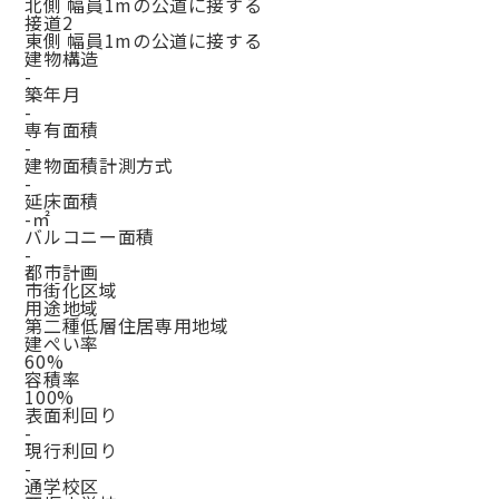
北側 幅員1mの公道に接する
接道2
東側 幅員1mの公道に接する
建物構造
-
築年月
-
専有面積
-
建物面積計測方式
-
延床面積
-㎡
バルコニー面積
-
都市計画
市街化区域
用途地域
第二種低層住居専用地域
建ぺい率
60%
容積率
100%
表面利回り
-
現行利回り
-
通学校区