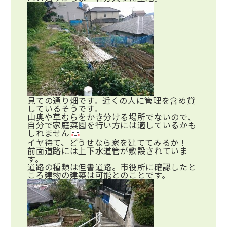
見ての通り畑です。近くの人に管理を含め貸
しているそうです。
山奥や草むらをかき分ける場所でないので、
自分で家庭菜園を行い方には適しているかも
しれません
イヤ待て、どうせなら家を建ててみるか！
前面道路には上下水道管が敷設されていま
す。
道路の種類は但書道路。市役所に確認したと
ころ建物の建築は可能とのことです。