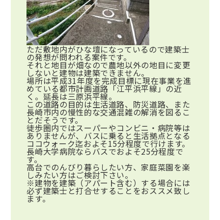
ただ敷地内がひな壇になっているので建築士
の発想が問われる案件です。
それと地目が畑なので農地以外の地目に変更
しないと建物は建築できません。
場所は平成31年度を完成目標に現在事業を進
めている都市計画道路「江平浜平線」の近
く。延長は三原浜平線。
この道路の目的は生活道路、防災道路、また
長崎市内の慢性的な交通混雑の解消を図るこ
とだそうです。
徒歩圏内ではスーパーやコンビニ・病院等は
ありませんが、バスに乗ると生活拠点となる
ココウォーク迄およそ15分程度で行けます。
長崎大学病院ならバスでおよそ25分程度で
す。
高台でのんびり暮らしたい方、家庭菜園を楽
しみたい方はご検討下さい。
※建物を建築（アパート含む）する場合には
必ず建築士と打合せすることをおススメ致し
ます。