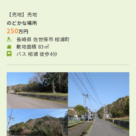
【売地】売地
のどかな場所
250
万円
長崎県 佐世保市 相浦町
敷地面積 83㎡
バス 相浦 徒歩4分