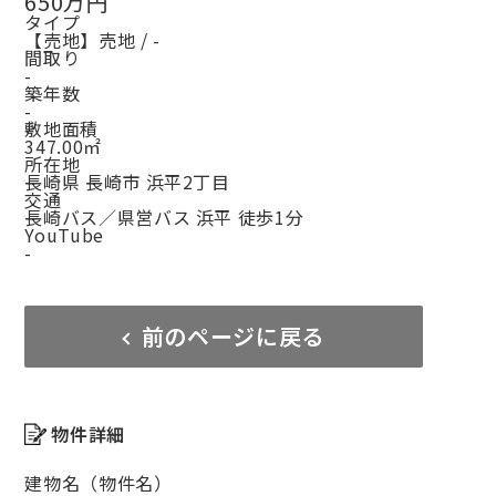
650万円
タイプ
【売地】売地 / -
間取り
-
築年数
-
敷地面積
347.00㎡
所在地
長崎県 長崎市 浜平2丁目
交通
長崎バス／県営バス 浜平 徒歩1分
YouTube
-
前のページに戻る
物件詳細
建物名（物件名）