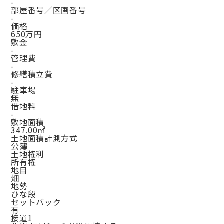
-
部屋番号／区画番号
-
価格
650万円
敷金
-
管理費
-
修繕積立費
-
駐車場
無
借地料
-
敷地面積
347.00㎡
土地面積計測方式
公簿
土地権利
所有権
地目
畑
地勢
ひな段
セットバック
有
接道1