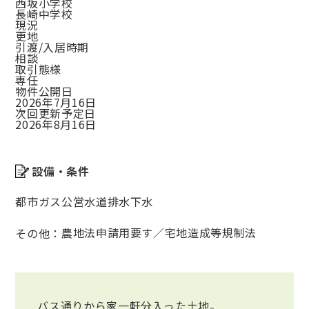
西坂小学校
長崎中学校
現況
更地
引渡/入居時期
相談
取引態様
専任
物件公開日
2026年7月16日
次回更新予定日
2026年8月16日
設備・条件
都市ガス
公営水道
排水下水
農地法申請用要す／宅地造成等規制法
その他：
バス通りから家一軒分入った土地。