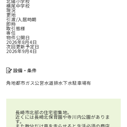
北陽小学校
横尾中学校
現況
更地
引渡/入居時期
即時
取引態様
専任
物件公開日
2026年8月4日
次回更新予定日
2026年9月4日
設備・条件
角地
都市ガス
公営水道
排水下水
駐車場有
長崎市北部の住宅密集地。
近くには長崎北保育園や寺川内公園がありま
す。
また数分だけ車を走らせると生活必須の商店