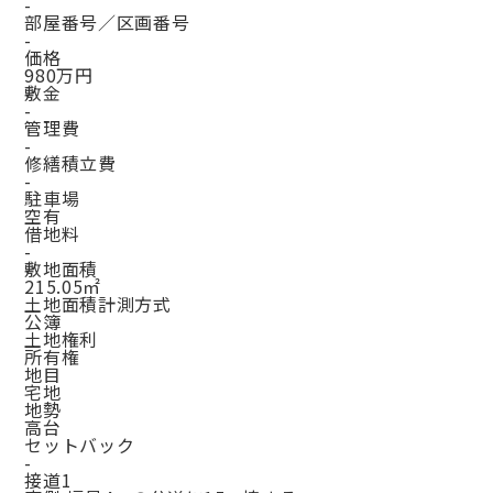
-
部屋番号／区画番号
-
価格
980万円
敷金
-
管理費
-
修繕積立費
-
駐車場
空有
借地料
-
敷地面積
215.05㎡
土地面積計測方式
公簿
土地権利
所有権
地目
宅地
地勢
高台
セットバック
-
接道1