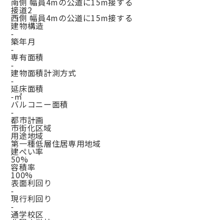
南側 幅員4mの公道に15m接する
接道2
西側 幅員4mの公道に15m接する
建物構造
-
築年月
-
専有面積
-
建物面積計測方式
-
延床面積
-㎡
バルコニー面積
-
都市計画
市街化区域
用途地域
第一種低層住居専用地域
建ぺい率
50%
容積率
100%
表面利回り
-
現行利回り
-
通学校区