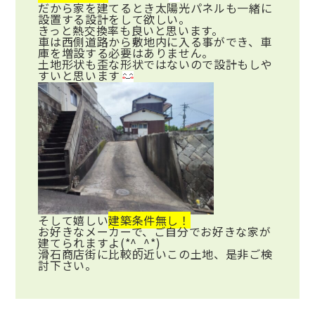
だから家を建てるとき太陽光パネルも一緒に
設置する設計をして欲しい。
きっと熱交換率も良いと思います。
車は西側道路から敷地内に入る事ができ、車
庫を増設する必要はありません。
土地形状も歪な形状ではないので設計もしや
すいと思います
そして嬉しい
建築条件無し！
お好きなメーカーで、ご自分でお好きな家が
建てられますよ(*^_^*)
滑石商店街に比較的近いこの土地、是非ご検
討下さい。