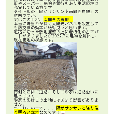
街やスーパー、病院や銀行もあり生活環境は
充実している方です。
タイトルの「陽がサンサン♪南向き角地」の
意味ですが、
実はこの土地、
南向きの角地！
本当に陽当りが良く太陽光パネルを設置して
も熱交換の効率が絶対良いと思います。
道路に沿った敷地擁壁の上に老朽化の古アパ
ートがありましたが2022.7に建物を解体し、
現在更地の状態です。
南側と西側に道路、そして隣家は道路沿いに
建っていて
隣家の影はこの土地にはあまり影響がありま
せん。
つまりこの土地、、、
陽がサンサンと降り注
ぐ明るい立地
な
のです！