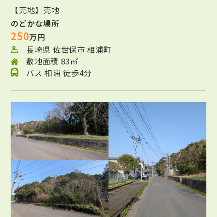
【売地】売地
のどかな場所
250
万円
長崎県 佐世保市 相浦町
敷地面積 83㎡
バス 相浦 徒歩4分