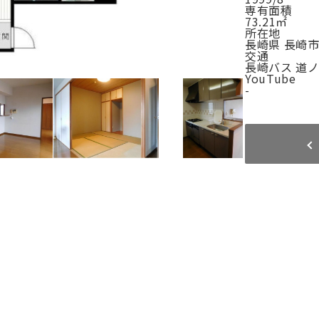
専有面積
73.21㎡
所在地
長崎県 長崎市
交通
長崎バス 道ノ
YouTube
-