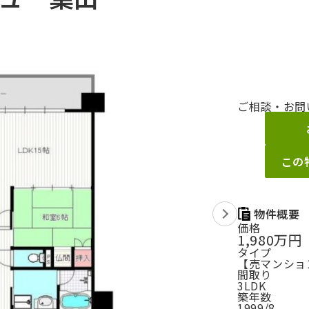
ご相談・お問
この
物件概要
価格
1,980万円
タイプ
【売マンション
間取り
3LDK
築年数
1999/8