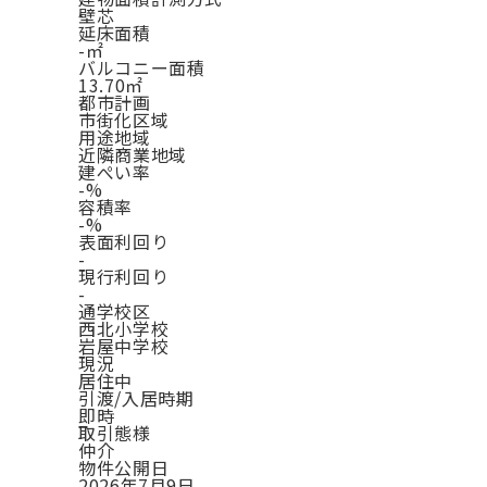
壁芯
延床面積
-㎡
バルコニー面積
13.70㎡
都市計画
市街化区域
用途地域
近隣商業地域
建ぺい率
-%
容積率
-%
表面利回り
-
現行利回り
-
通学校区
西北小学校
岩屋中学校
現況
居住中
引渡/入居時期
即時
取引態様
仲介
物件公開日
2026年7月9日