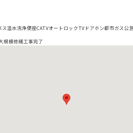
バス
温水洗浄便座
CATV
オートロック
TVドアホン
都市ガス
公
に大規模修繕工事完了