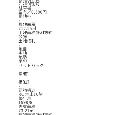
7,200円/月
駐車場
空有／8,500円
借地料
-
敷地面積
712.25㎡
土地面積計測方式
公簿
土地権利
-
地目
宅地
地勢
平坦
セットバック
-
接道1
-
接道2
-
建物構造
RC 地上10階
築年月
1999/8
専有面積
73.21㎡
建物面積計測方式