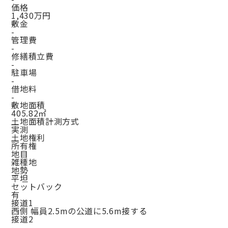
価格
1,430万円
敷金
-
管理費
-
修繕積立費
-
駐車場
-
借地料
-
敷地面積
405.82㎡
土地面積計測方式
実測
土地権利
所有権
地目
雑種地
地勢
平坦
セットバック
有
接道1
西側 幅員2.5mの公道に5.6m接する
接道2
-