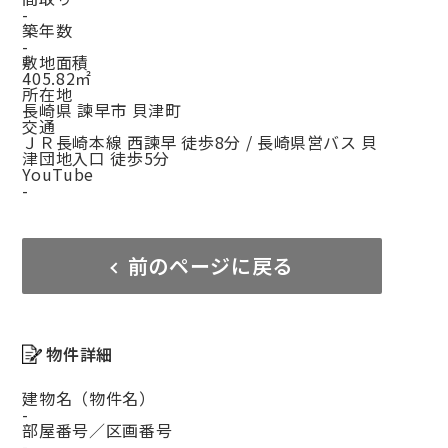
-
築年数
-
敷地面積
405.82㎡
所在地
長崎県 諫早市 貝津町
交通
ＪＲ長崎本線 西諫早 徒歩8分 / 長崎県営バス 貝
津団地入口 徒歩5分
YouTube
-
前のページに戻る
物件詳細
建物名（物件名）
-
部屋番号／区画番号
-