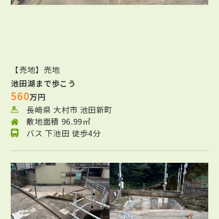
【売地】売地
池田湖まで歩こう
560
万円
長崎県 大村市 池田新町
敷地面積 96.99㎡
バス 下池田 徒歩4分