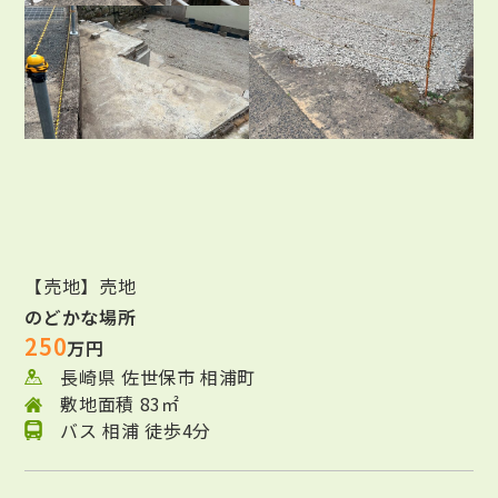
【売地】売地
のどかな場所
250
万円
長崎県 佐世保市 相浦町
敷地面積 83㎡
バス 相浦 徒歩4分