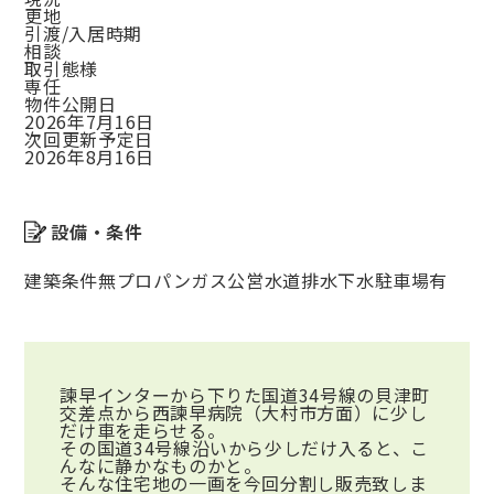
更地
引渡/入居時期
相談
取引態様
専任
物件公開日
2026年7月16日
次回更新予定日
2026年8月16日
設備・条件
建築条件無
プロパンガス
公営水道
排水下水
駐車場有
諫早インターから下りた国道34号線の貝津町
交差点から西諫早病院（大村市方面）に少し
だけ車を走らせる。
その国道34号線沿いから少しだけ入ると、こ
んなに静かなものかと。
そんな住宅地の一画を今回分割し販売致しま