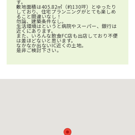
す。
敷地面積は405.82㎡（約130坪）とゆったり
しており、住宅プランニングがとても楽しめ
ること間違いなし！
勿論、建築条件なし。
生活環境はというと病院やスーパー、銀行は
近くにあります。
また、いろんな飲食FC店も出店しており不便
は差ほどないと思います。
なかなか出ないIC近くの土地。
是非ご検討下さい。