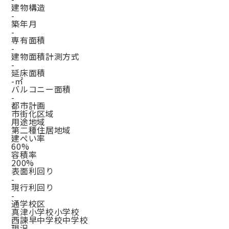
建物構造
-
築年月
-
専有面積
-
建物面積計測方式
-
延床面積
-㎡
バルコニー面積
-
都市計画
市街化区域
用途地域
第二種住居地域
建ぺい率
60%
容積率
200%
表面利回り
-
現行利回り
-
通学校区
真津小学校小学校
西諫早中学校中学校
現況