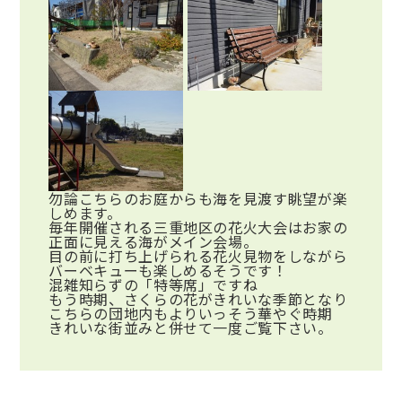
勿論こちらのお庭からも海を見渡す眺望が楽
しめます。
毎年開催される三重地区の花火大会はお家の
正面に見える海がメイン会場。
目の前に打ち上げられる花火見物をしながら
バーベキューも楽しめるそうです！
混雑知らずの「特等席」ですね
もう時期、さくらの花がきれいな季節となり
こちらの団地内もよりいっそう華やぐ時期
きれいな街並みと併せて一度ご覧下さい。