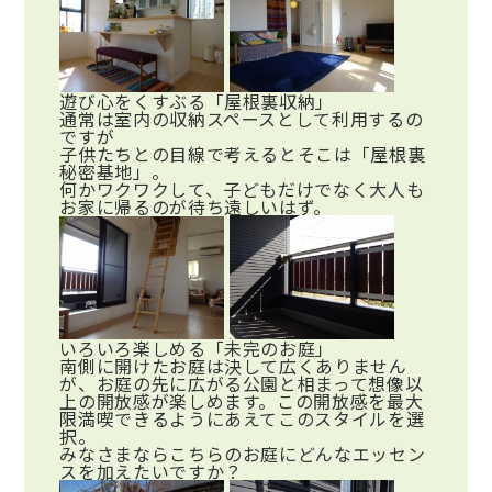
遊び心をくすぶる「屋根裏収納」
通常は室内の収納スペースとして利用するの
ですが
子供たちとの目線で考えるとそこは「屋根裏
秘密基地」。
何かワクワクして、子どもだけでなく大人も
お家に帰るのが待ち遠しいはず。
いろいろ楽しめる「未完のお庭」
南側に開けたお庭は決して広くありません
が、お庭の先に広がる公園と相まって想像以
上の開放感が楽しめます。この開放感を最大
限満喫できるようにあえてこのスタイルを選
択。
みなさまならこちらのお庭にどんなエッセン
スを加えたいですか？