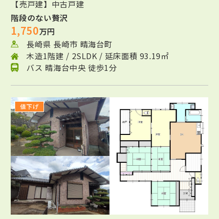
【売戸建】中古戸建
階段のない贅沢
1,750
万円
長崎県 長崎市 晴海台町
木造1階建 / 2SLDK / 延床面積 93.19㎡
バス 晴海台中央 徒歩1分
値下げ