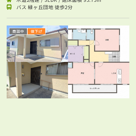
バス 緑ヶ丘団地 徒歩2分
商談中
値下げ