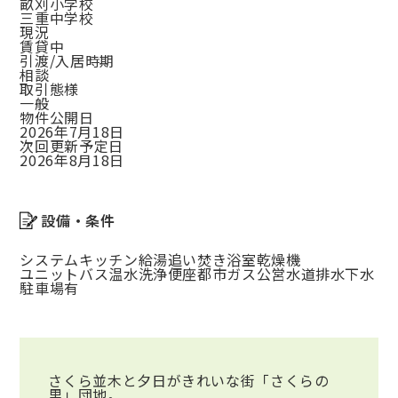
畝刈小学校
三重中学校
現況
賃貸中
引渡/入居時期
相談
取引態様
一般
物件公開日
2026年7月18日
次回更新予定日
2026年8月18日
設備・条件
システムキッチン
給湯
追い焚き
浴室乾燥機
ユニットバス
温水洗浄便座
都市ガス
公営水道
排水下水
駐車場有
さくら並木と夕日がきれいな街「さくらの
里」団地。