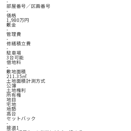
-
部屋番号／区画番号
-
価格
1,980万円
敷金
-
管理費
-
修繕積立費
-
駐車場
3台可能
借地料
-
敷地面積
211.35㎡
土地面積計測方式
公簿
土地権利
所有権
地目
宅地
地勢
高台
セットバック
-
接道1