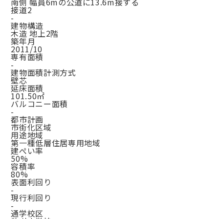
南側 幅員6mの公道に13.6m接する
接道2
-
建物構造
木造 地上2階
築年月
2011/10
専有面積
-
建物面積計測方式
壁芯
延床面積
101.50㎡
バルコニー面積
-
都市計画
市街化区域
用途地域
第一種低層住居専用地域
建ぺい率
50%
容積率
80%
表面利回り
-
現行利回り
-
通学校区