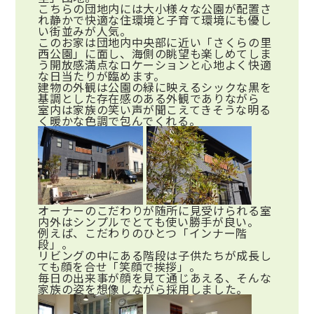
こちらの団地内には大小様々な公園が配置さ
れ静かで快適な住環境と子育て環境にも優し
い街並みが人気。
このお家は団地内中央部に近い「さくらの里
西公園」に面し、海側の眺望も楽しめてしま
う開放感満点なロケーションと心地よく快適
な日当たりが臨めます。
建物の外観は公園の緑に映えるシックな黒を
基調とした存在感のある外観でありながら
室内は家族の笑い声が聞こえてきそうな明る
く暖かな色調で包んでくれる。
オーナーのこだわりが随所に見受けられる室
内外はシンプルでとても使い勝手が良い。
例えば、こだわりのひとつ「インナー階
段」。
リビングの中にある階段は子供たちが成長し
ても顔を合せ「笑顔で挨拶」。
毎日の出来事が顔を見て通じあえる、そんな
家族の姿を想像しながら採用しました。