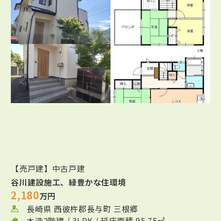
【売戸建】中古戸建
谷川建設施工、緑豊かな住環境
2,180
万円
長崎県 西彼杵郡長与町 三根郷
木造2階建 / 3LDK / 延床面積 95.75㎡