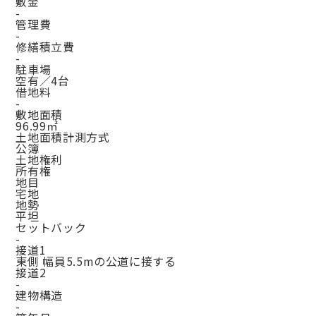
敷金
-
管理費
-
修繕積立費
-
駐車場
空有／4台
借地料
-
敷地面積
96.99㎡
土地面積計測方式
公簿
土地権利
所有権
地目
宅地
地勢
平坦
セットバック
-
接道1
東側 幅員5.5mの公道に接する
接道2
-
建物構造
-