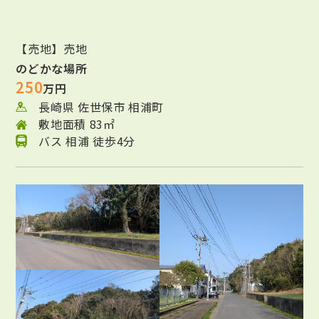
【売地】売地
のどかな場所
250
万円
長崎県 佐世保市 相浦町
敷地面積 83㎡
バス 相浦 徒歩4分