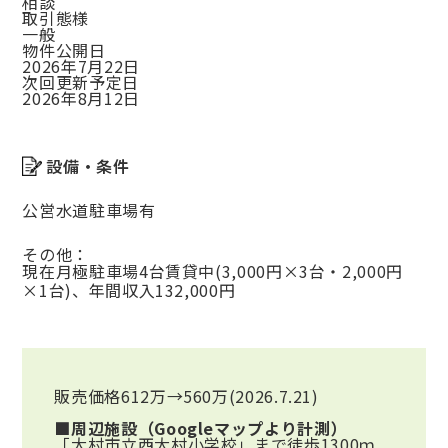
相談
取引態様
一般
物件公開日
2026年7月22日
次回更新予定日
2026年8月12日
設備・条件
公営水道
駐車場有
その他：
現在月極駐車場4台賃貸中(3,000円×3台・2,000円
×1台)、年間収入132,000円
販売価格612万→560万(2026.7.21)
■周辺施設（Googleマップより計測）
「大村市立西大村小学校」まで徒歩1300ｍ