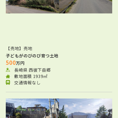
【売地】売地
子どもがのびのび育つ土地
500
万円
長崎県 西彼下岳郷
敷地面積 1939㎡
交通情報なし