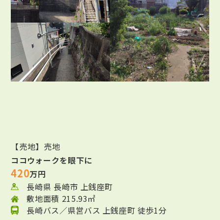
【売地】売地
ココウォークを眼下に
420
万円
長崎県 長崎市 上銭座町
敷地面積 215.93㎡
長崎バス／県営バス 上銭座町 徒歩1分