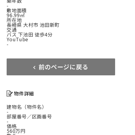
築年数
-
敷地面積
96.99㎡
所在地
長崎県 大村市 池田新町
交通
バス 下池田 徒歩4分
YouTube
-
前のページに戻る
物件詳細
建物名（物件名）
-
部屋番号／区画番号
-
価格
560万円