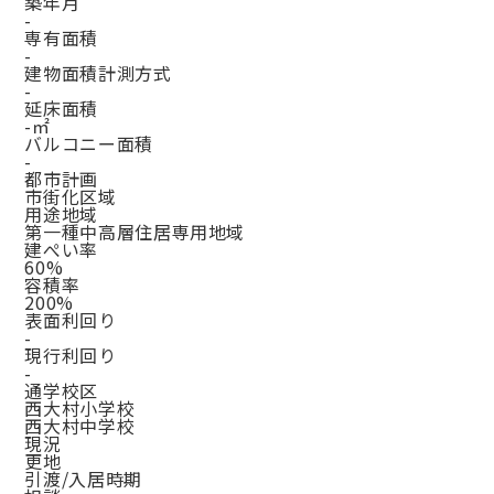
築年月
-
専有面積
-
建物面積計測方式
-
延床面積
-㎡
バルコニー面積
-
都市計画
市街化区域
用途地域
第一種中高層住居専用地域
建ぺい率
60%
容積率
200%
表面利回り
-
現行利回り
-
通学校区
西大村小学校
西大村中学校
現況
更地
引渡/入居時期