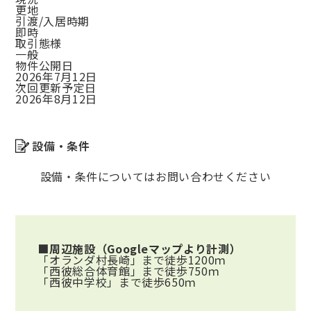
更地
引渡/入居時期
即時
取引態様
一般
物件公開日
2026年7月12日
次回更新予定日
2026年8月12日
設備・条件
設備・条件についてはお問い合わせください
■周辺施設（Googleマップより計測）
「オランダ村長崎」まで徒歩1200ｍ
「西彼総合体育館」まで徒歩750ｍ
「西彼中学校」まで徒歩650ｍ