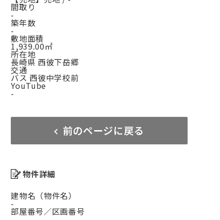
間取り
-
築年数
-
敷地面積
1,939.00㎡
所在地
長崎県 西彼下岳郷
交通
バス 西彼中学校前
YouTube
-
前のページに戻る
物件詳細
建物名（物件名）
-
部屋番号／区画番号
-