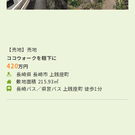
【売地】売地
ココウォークを眼下に
420
万円
長崎県 長崎市 上銭座町
敷地面積 215.93㎡
長崎バス／県営バス 上銭座町 徒歩1分