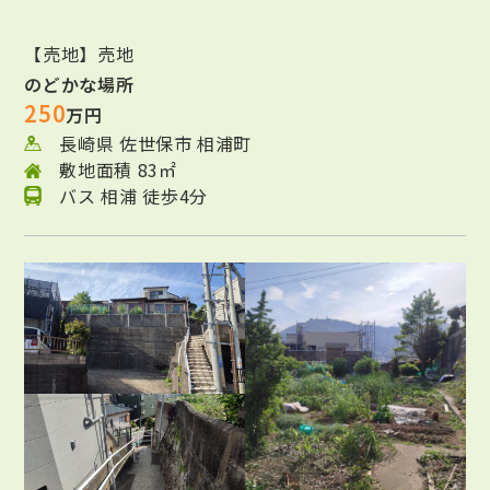
【売地】売地
のどかな場所
250
万円
長崎県 佐世保市 相浦町
敷地面積 83㎡
バス 相浦 徒歩4分