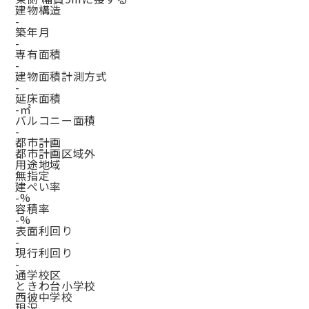
建物構造
-
築年月
-
専有面積
-
建物面積計測方式
-
延床面積
-㎡
バルコニー面積
-
都市計画
都市計画区域外
用途地域
無指定
建ぺい率
-%
容積率
-%
表面利回り
-
現行利回り
-
通学校区
ときわ台小学校
西彼中学校
現況