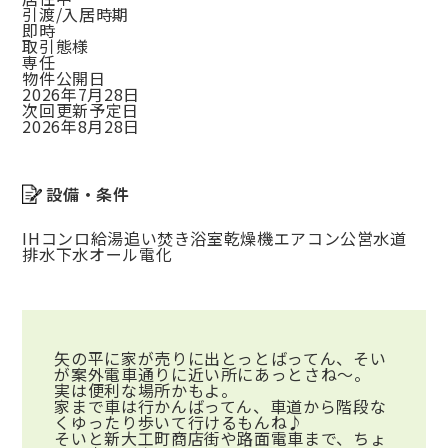
引渡/入居時期
即時
取引態様
専任
物件公開日
2026年7月28日
次回更新予定日
2026年8月28日
設備・条件
IHコンロ
給湯
追い焚き
浴室乾燥機
エアコン
公営水道
排水下水
オール電化
矢の平に家が売りに出とっとばってん、そい
が案外電車通りに近い所にあっとさね～。
実は便利な場所かもよ。
家まで車は行かんばってん、車道から階段な
くゆったり歩いて行けるもんね♪
そいと新大工町商店街や路面電車まで、ちょ