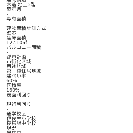
木造 地上2階
築年月
-
専有面積
-
建物面積計測方式
壁芯
延床面積
127.10㎡
バルコニー面積
-
都市計画
市街化区域
用途地域
第一種住居地域
建ぺい率
60%
容積率
160%
表面利回り
-
現行利回り
-
通学校区
伊良林小学校
桜馬場中学校
現況
居住中