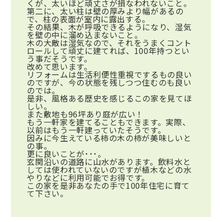
くが、太いほど頑丈さが損なわれないこと。
第二に、太い柱は壁の厚みより幅があるの
で、柱の表面が室内に露出する。
その結果、木が呼吸できるようになり、湿気
を壁の中に溜め込まないこと。
木の大敵は湿気なので、それをうまくコント
ロールして頑丈に建てれば、100年持つとい
う事だそうです。
改めて思います。
リフォームは生活利便性重視でするもの良い
のですが、今の状態を残しつつ住むのも良い
のでは。
是非、風格ある歴史を感じるこの家を見てほ
しい。
また敷地も96坪あり庭が広い！
もう一軒家を建てることもできます。実際、
以前はもう一軒建っていたそうです。
因みに今生えている柿の木の柿が美味しいと
の事。
更に良いことが･･･。
玄関沿いの道路に山水があります。飲料水と
しては使われていないのですが植木などの水
やりなどに利用可能でお得です。
この家を是非あなたの手で100年住宅に育て
て下さい。