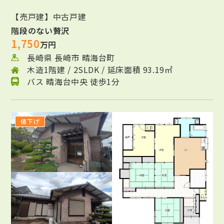
【売戸建】中古戸建
階段のない贅沢
1,750
万円
長崎県 長崎市 晴海台町
木造1階建 / 2SLDK / 延床面積 93.19㎡
バス 晴海台中央 徒歩1分
値下げ