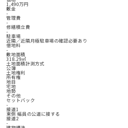
1,490万円
敷金
-
管理費
-
修繕積立費
-
駐車場
近隣／近隣月極駐車場の確認必要あり
借地料
-
敷地面積
318.29㎡
土地面積計測方式
公簿
土地権利
所有権
地目
宅地
地勢
その他
セットバック
-
接道1
東側 幅員の公道に接する
接道2
-
建物構造