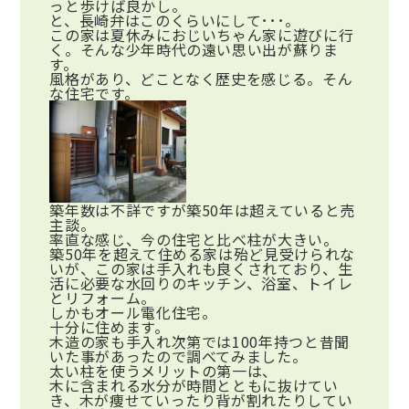
っと歩けば良かし。
と、長崎弁はこのくらいにして･･･。
この家は夏休みにおじいちゃん家に遊びに行
く。そんな少年時代の遠い思い出が蘇りま
す。
風格があり、どことなく歴史を感じる。そん
な住宅です。
築年数は不詳ですが築50年は超えていると売
主談。
率直な感じ、今の住宅と比べ柱が大きい。
築50年を超えて住める家は殆ど見受けられな
いが、この家は手入れも良くされており、生
活に必要な水回りのキッチン、浴室、トイレ
とリフォーム。
しかもオール電化住宅。
十分に住めます。
木造の家も手入れ次第では100年持つと昔聞
いた事があったので調べてみました。
太い柱を使うメリットの第一は、
木に含まれる水分が時間とともに抜けてい
き、木が痩せていったり背が割れたりしてい