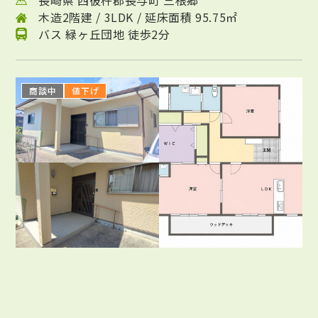
長崎県 西彼杵郡長与町 三根郷
木造2階建 / 3LDK / 延床面積 95.75㎡
バス 緑ヶ丘団地 徒歩2分
商談中
値下げ