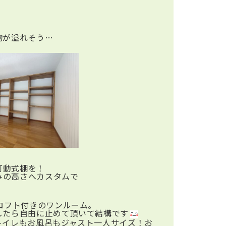
物が溢れそう…
可動式棚を！
みの高さへカスタムで
ロフト付きのワンルーム。
したら自由に止めて頂いて結構です
トイレもお風呂もジャスト一人サイズ！お