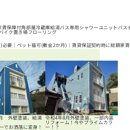
家賃保障付
角部屋
冷蔵庫
給湯
バス専用
シャワー
ユニットバス
バイク置き場
フローリング
料)必要｜ペット猫可(敷金2か月)｜賃貸保証契約時に総額家賃
2月 外壁塗装、給湯
令和4年8月外壁塗装、一部内装
リフォーム！今やプライムカラ
ラーでお洒落に変身！
ー！？