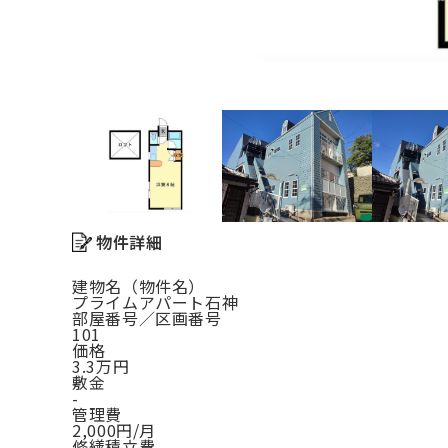
物件詳細
建物名（物件名）
プライムアパート石神
部屋番号／区画番号
101
価格
3.3万円
敷金
-
管理費
2,000円/月
修繕積立費