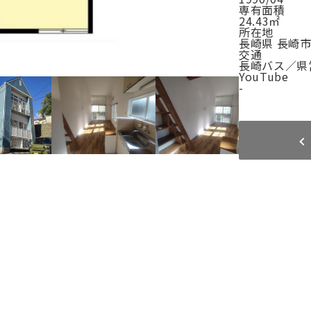
専有面積
24.43㎡
所在地
長崎県 長崎市
交通
長崎バス／県
YouTube
-