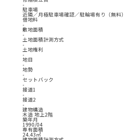
-
駐車場
近隣／月極駐車場確認／駐輪場有り（無料）
借地料
-
敷地面積
-
土地面積計測方式
-
土地権利
-
地目
-
地勢
-
セットバック
-
接道1
-
接道2
-
建物構造
木造 地上2階
築年月
1990/04
専有面積
24.43㎡
建物面積計測方式