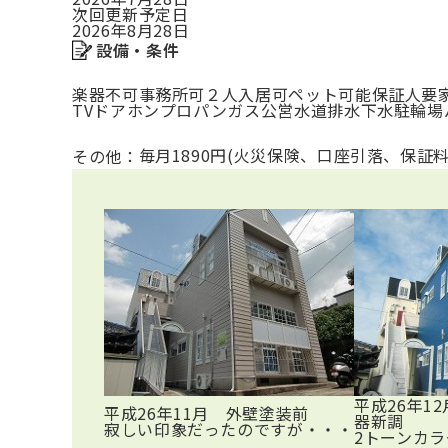
次回更新予定日
2026年8月28日
設備・条件
楽器不可
事務所可
２人入居可
ペット可能
保証人要
TVドアホン
プロパンガス
公営水道
排水下水
駐輪場
毎月1890円(火災保険、口座引落、保証
その他：
平成26年1
平成26年11月 外壁塗装前
器新調
寂しい印象だったのですが・・・
2トーンカ