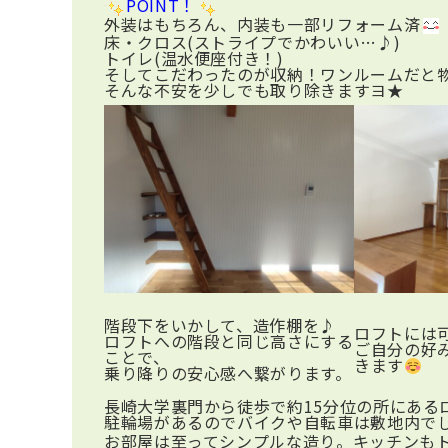
POINT！
外装はもちろん、内装も一部リフォーム済
床・クロス(ストライプでかわいい…♪)
トイレ(温水便座付き！)
そしてこだわったのが収納！ワンルームだと
そんな不安を少しでも取り除きますヨ★
階段下をいかして、造作棚を♪
ロフトには
ロフトへの階段と同じ高さにする
ご自分の好
ことで、
きます
乗り降りの安心感へ繋がります。
長崎大学裏門から徒歩で約15分位の所にある
駐輪場があるのでバイクや自転車は敷地内で
お部屋は至ってシンプルな造り。キッチンも