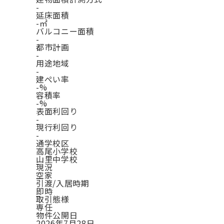
-
延床面積
-㎡
バルコニー面積
-
都市計画
-
用途地域
-
建ぺい率
-%
容積率
-%
表面利回り
-
現行利回り
-
通学校区
高尾小学校
山里中学校
現況
空家
引渡/入居時期
即時
取引態様
専任
物件公開日
2026年7月28日