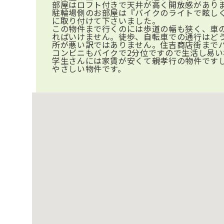
部屋はロフト付きで天井が高く開放感があり
駐輪場側のお部屋は『バイクのライトで眩し
に取り付けて下さいました。
この物件まで行くのには歩道の幅も狭く、車
ればいけません。徒歩、自転車での通行はど
所が悪い訳ではありません。住吉商店街まで
コンビニもバイクで2分位ですので生活し易い
学生さんには家賃が安くて親孝行の物件です
やさしい物件です。