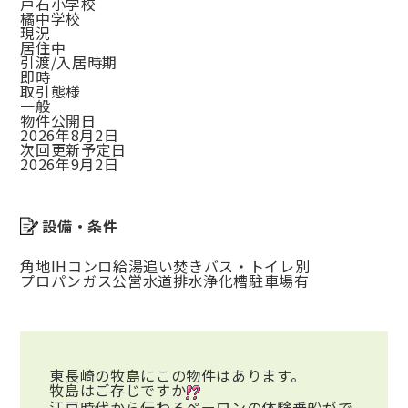
戸石小学校
橘中学校
現況
居住中
引渡/入居時期
即時
取引態様
一般
物件公開日
2026年8月2日
次回更新予定日
2026年9月2日
設備・条件
角地
IHコンロ
給湯
追い焚き
バス・トイレ別
プロパンガス
公営水道
排水浄化槽
駐車場有
東長崎の牧島にこの物件はあります。
牧島はご存じですか
江戸時代から伝わるペーロンの体験乗船がで