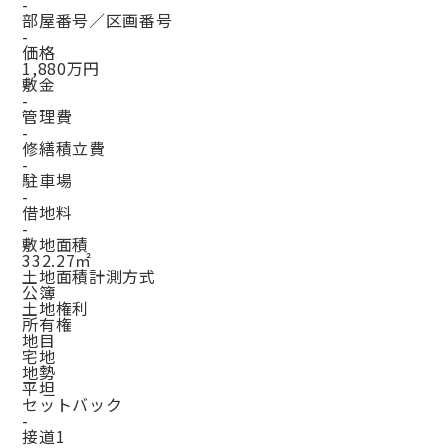
-
部屋番号／区画番号
-
価格
1,880万円
敷金
-
管理費
-
修繕積立費
-
駐車場
-
借地料
-
敷地面積
332.27㎡
土地面積計測方式
公簿
土地権利
所有権
地目
宅地
地勢
平坦
セットバック
-
接道1