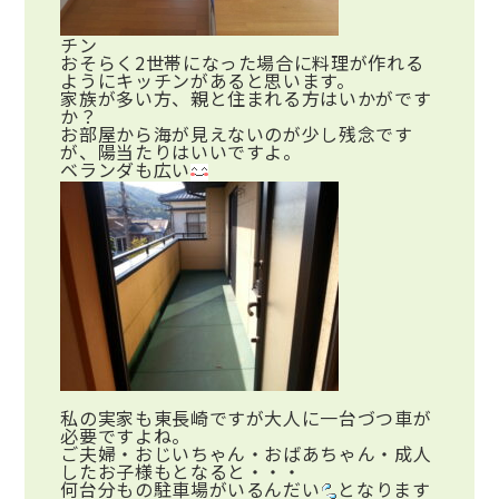
チン
おそらく2世帯になった場合に料理が作れる
ようにキッチンがあると思います。
家族が多い方、親と住まれる方はいかがです
か？
お部屋から海が見えないのが少し残念です
が、陽当たりはいいですよ。
ベランダも広い
私の実家も東長崎ですが大人に一台づつ車が
必要ですよね。
ご夫婦・おじいちゃん・おばあちゃん・成人
したお子様もとなると・・・
何台分もの駐車場がいるんだい
となります