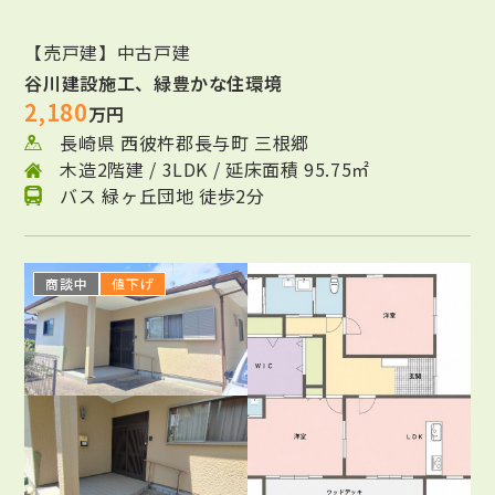
【売戸建】中古戸建
谷川建設施工、緑豊かな住環境
2,180
万円
長崎県 西彼杵郡長与町 三根郷
木造2階建 / 3LDK / 延床面積 95.75㎡
バス 緑ヶ丘団地 徒歩2分
商談中
値下げ