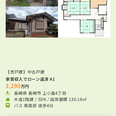
【売戸建】中古戸建
家賃収入でローン返済 #1
3,290
万円
長崎県 長崎市 上小島4丁目
木造1階建 / 5DK / 延床面積 130.16㎡
バス 南高前 徒歩4分