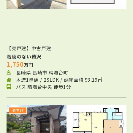
【売戸建】中古戸建
階段のない贅沢
1,750
万円
長崎県 長崎市 晴海台町
木造1階建 / 2SLDK / 延床面積 93.19㎡
バス 晴海台中央 徒歩1分
値下げ