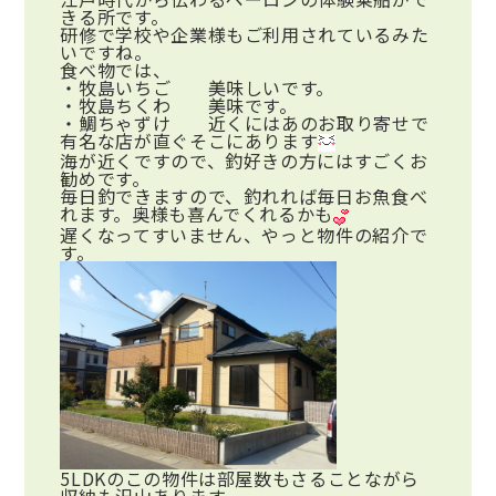
きる所です。
研修で学校や企業様もご利用されているみた
いですね。
食べ物では、
・牧島いちご 美味しいです。
・牧島ちくわ 美味です。
・鯛ちゃずけ 近くにはあのお取り寄せで
有名な店が直ぐそこにあります
海が近くですので、釣好きの方にはすごくお
勧めです。
毎日釣できますので、釣れれば毎日お魚食べ
れます。奥様も喜んでくれるかも
遅くなってすいません、やっと物件の紹介で
す。
5LDKのこの物件は部屋数もさることながら