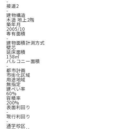
-
接道2
-
建物構造
木造 地上2階
築年月
2005/10
専有面積
-
建物面積計測方式
壁芯
延床面積
158㎡
バルコニー面積
-
都市計画
市街化区域
用途地域
無指定
建ぺい率
60%
容積率
200%
表面利回り
-
現行利回り
-
通学校区