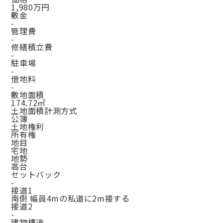
1,980万円
敷金
-
管理費
-
修繕積立費
-
駐車場
-
借地料
-
敷地面積
174.72㎡
土地面積計測方式
公簿
土地権利
所有権
地目
宅地
地勢
高台
セットバック
-
接道1
南側 幅員4mの私道に2m接する
接道2
-
建物構造