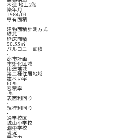
木造 地上2階
築年月
1984/03
専有面積
-
建物面積計測方式
壁芯
延床面積
90.55㎡
バルコニー面積
-
都市計画
市街化区域
用途地域
第二種住居地域
建ぺい率
60%
容積率
-%
表面利回り
-
現行利回り
-
通学校区
城山小学校
淵中学校
現況
居住中