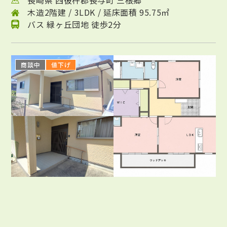
長崎県 西彼杵郡長与町 三根郷
木造2階建 / 3LDK / 延床面積 95.75㎡
バス 緑ヶ丘団地 徒歩2分
商談中
値下げ