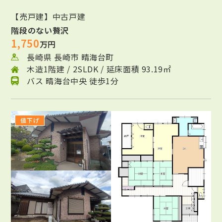
【売戸建】中古戸建
階段のない贅沢
1,750
万円
長崎県 長崎市 晴海台町
木造1階建 / 2SLDK / 延床面積 93.19㎡
バス 晴海台中央 徒歩1分
値下げ