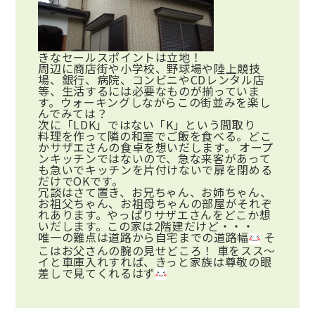
きなセールスポイントは立地！
周辺に商店街や小学校、野球場や陸上競技
場、銀行、病院、コンビニやCDレンタル店
等、生活するには必要なものが揃っていま
す。ウォーキングしながらこの街並みを楽し
んでみては？
次に「LDK」ではない「K」という間取り
料理を作って隣の和室でご飯を食べる。どこ
かサザエさんの食卓を想いだします。 オープ
ンキッチンではないので、急な来客があって
も急いでキッチンを片付けないで扉を閉める
だけでOKです。
冗談はさて置き、お兄ちゃん、お姉ちゃん、
お祖父ちゃん、お祖母ちゃんの部屋がそれぞ
れあります。やっぱりサザエさんをどこか想
いだします。この家は2階建だけど・・・
唯一の難点は道路から自宅までの道路幅
そ
こはお父さんの腕の見せどころ！ 車をスス～
イと車庫入れすれば、きっと家族は尊敬の眼
差しで見てくれるはず