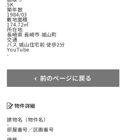
5K
築年数
1984/03
敷地面積
174.72㎡
所在地
長崎県 長崎市 城山町
交通
バス 城山住宅前 徒歩2分
YouTube
-
前のページに戻る
物件詳細
建物名（物件名）
-
部屋番号／区画番号
-
価格