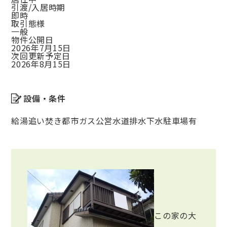
引渡/入居時期
即時
取引態様
一般
物件公開日
2026年7月15日
次回更新予定日
2026年8月15日
設備・条件
給湯
追い焚き
都市ガス
公営水道
排水下水
駐車場有
この家の大