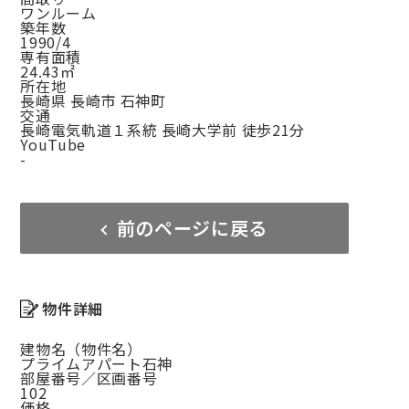
ワンルーム
築年数
1990/4
専有面積
24.43㎡
所在地
長崎県 長崎市 石神町
交通
長崎電気軌道１系統 長崎大学前 徒歩21分
YouTube
-
前のページに戻る
物件詳細
建物名（物件名）
プライムアパート石神
部屋番号／区画番号
102
価格