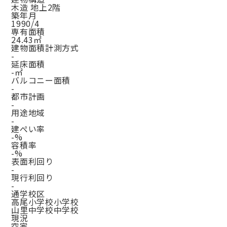
木造 地上2階
築年月
1990/4
専有面積
24.43㎡
建物面積計測方式
-
延床面積
-㎡
バルコニー面積
-
都市計画
-
用途地域
-
建ぺい率
-%
容積率
-%
表面利回り
-
現行利回り
-
通学校区
高尾小学校小学校
山里中学校中学校
現況
空家