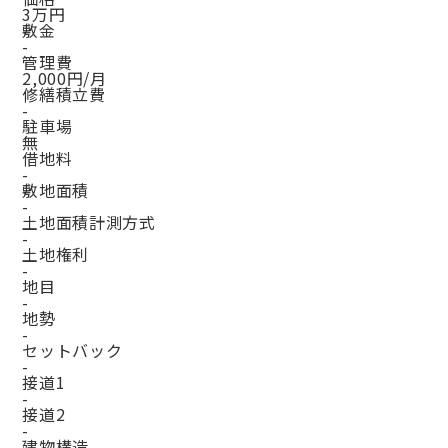
3万円
敷金
-
管理費
2,000円/月
修繕積立費
-
駐車場
無
借地料
-
敷地面積
-
土地面積計測方式
-
土地権利
-
地目
-
地勢
-
セットバック
-
接道1
-
接道2
-
建物構造