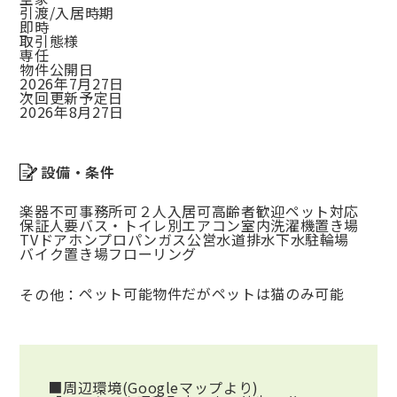
引渡/入居時期
即時
取引態様
専任
物件公開日
2026年7月27日
次回更新予定日
2026年8月27日
設備・条件
楽器不可
事務所可
２人入居可
高齢者歓迎
ペット対応
保証人要
バス・トイレ別
エアコン
室内洗濯機置き場
TVドアホン
プロパンガス
公営水道
排水下水
駐輪場
バイク置き場
フローリング
ペット可能物件だがペットは猫のみ可能
その他：
■周辺環境(Googleマップより)