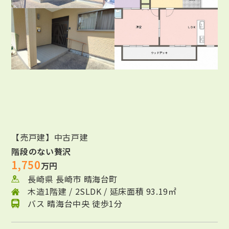
【売戸建】中古戸建
階段のない贅沢
1,750
万円
長崎県 長崎市 晴海台町
木造1階建 / 2SLDK / 延床面積 93.19㎡
バス 晴海台中央 徒歩1分