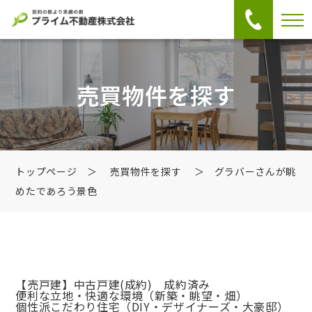
売買物件を探す
トップページ
＞
売買物件を探す
＞ グラバーさんが眺
めたであろう景色
【売戸建】中古戸建
(成約) 成約済み
便利な立地・快適な環境（新築・眺望・畑）
個性派こだわり住宅（DIY・デザイナーズ・大豪邸）