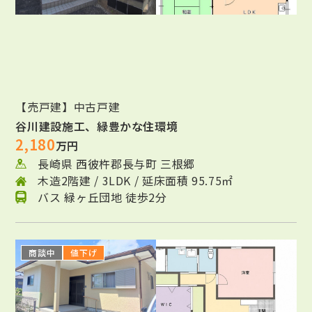
【売戸建】中古戸建
谷川建設施工、緑豊かな住環境
2,180
万円
長崎県 西彼杵郡長与町 三根郷
木造2階建 / 3LDK / 延床面積 95.75㎡
バス 緑ヶ丘団地 徒歩2分
商談中
値下げ