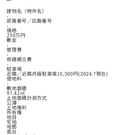
建物名（物件名）
-
部屋番号／区画番号
-
価格
250万円
敷金
-
管理費
-
修繕積立費
-
駐車場
近隣／近隣月極駐車場10,500円(2024.7現在)
借地料
-
敷地面積
97.42㎡
土地面積計測方式
公簿
土地権利
所有権
地目
宅地
地勢
高台