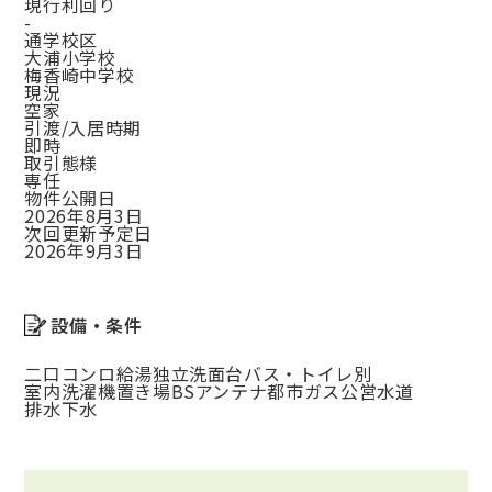
現行利回り
-
通学校区
大浦小学校
梅香崎中学校
現況
空家
引渡/入居時期
即時
取引態様
専任
物件公開日
2026年8月3日
次回更新予定日
2026年9月3日
設備・条件
二口コンロ
給湯
独立洗面台
バス・トイレ別
室内洗濯機置き場
BSアンテナ
都市ガス
公営水道
排水下水