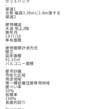
セットバック
-
接道1
北側 幅員3.26mに1.8m接する
接道2
-
建物構造
木造 地上2階
築年月
1977/10
専有面積
-
建物面積計測方式
壁芯
延床面積
91.33㎡
バルコニー面積
-
都市計画
市街化区域
用途地域
第一種低層住居専用地域
建ぺい率
50%
容積率
100%
表面利回り
-