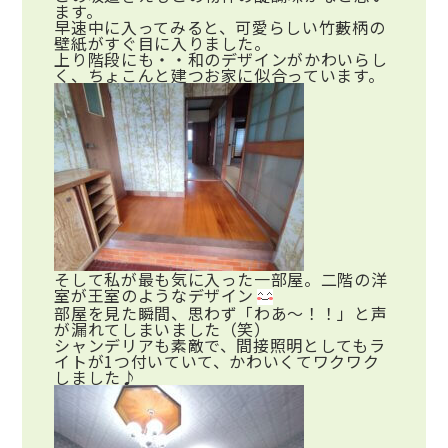
ます。
早速中に入ってみると、可愛らしい竹藪柄の
壁紙がすぐ目に入りました。
上り階段にも・・和のデザインがかわいらし
く、ちょこんと建つお家に似合っています。
そして私が最も気に入った一部屋。二階の洋
室が王室のようなデザイン
部屋を見た瞬間、思わず「わあ～！！」と声
が漏れてしまいました（笑）
シャンデリアも素敵で、間接照明としてもラ
イトが1つ付いていて、かわいくてワクワク
しました♪