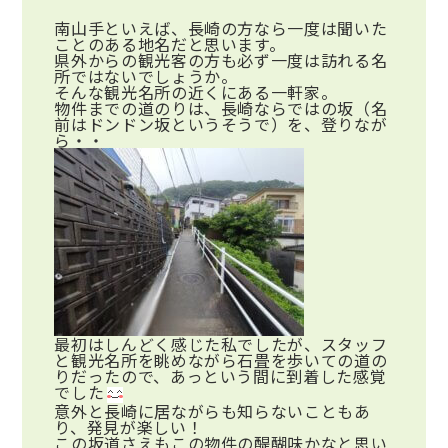
南山手といえば、長崎の方なら一度は聞いた
ことのある地名だと思います。
県外からの観光客の方も必ず一度は訪れる名
所ではないでしょうか。
そんな観光名所の近くにある一軒家。
物件までの道のりは、長崎ならではの坂（名
前はドンドン坂というそうで）を、登りなが
ら・・
最初はしんどく感じた私でしたが、スタッフ
と観光名所を眺めながら石畳を歩いての道の
りだったので、あっという間に到着した感覚
でした
意外と長崎に居ながらも知らないこともあ
り、発見が楽しい！
この坂道さえもこの物件の醍醐味かなと思い