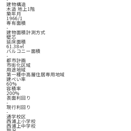
建物構造
木造 地上1階
築年月
1966/1
専有面積
-
建物面積計測方式
壁芯
延床面積
61.38㎡
バルコニー面積
-
都市計画
市街化区域
用途地域
第一種中高層住居専用地域
建ぺい率
60%
容積率
200%
表面利回り
-
現行利回り
-
通学校区
西浦上小学校
西浦上中学校
現況