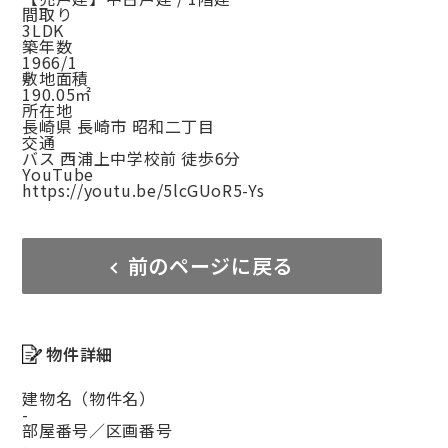
間取り
3LDK
築年数
1966/1
敷地面積
190.05㎡
所在地
長崎県 長崎市 昭和二丁目
交通
バス 西浦上中学校前 徒歩6分
YouTube
https://youtu.be/5lcGUoR5-Ys
前のページに戻る
物件詳細
建物名（物件名）
-
部屋番号／区画番号
-