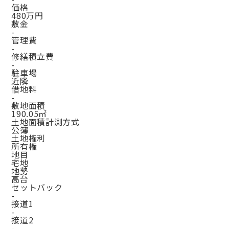
価格
480万円
敷金
-
管理費
-
修繕積立費
-
駐車場
近隣
借地料
-
敷地面積
190.05㎡
土地面積計測方式
公簿
土地権利
所有権
地目
宅地
地勢
高台
セットバック
-
接道1
-
接道2
-