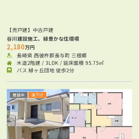
【売戸建】中古戸建
谷川建設施工、緑豊かな住環境
2,180
万円
長崎県 西彼杵郡長与町 三根郷
木造2階建 / 3LDK / 延床面積 95.75㎡
バス 緑ヶ丘団地 徒歩2分
商談中
値下げ