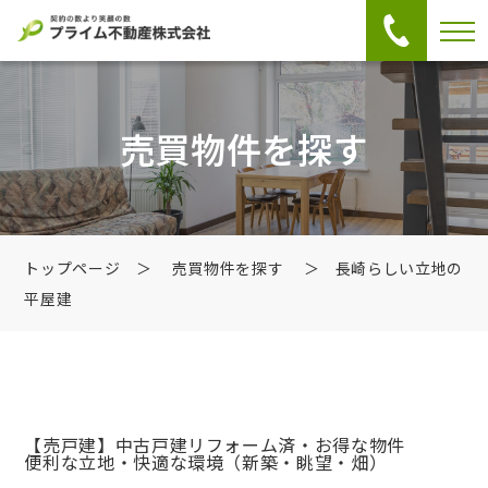
売買物件を探す
トップページ
＞
売買物件を探す
＞ 長崎らしい立地の
平屋建
【売戸建】中古戸建
リフォーム済・お得な物件
便利な立地・快適な環境（新築・眺望・畑）