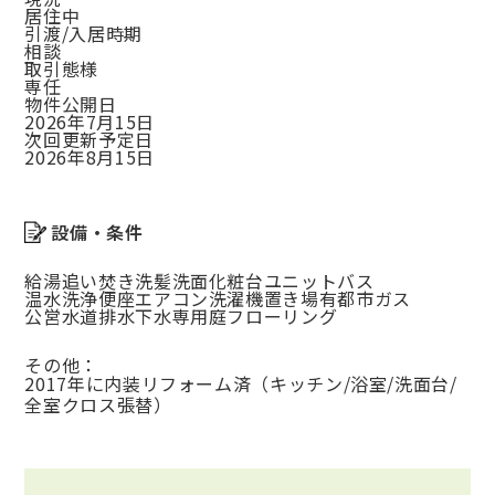
居住中
引渡/入居時期
相談
取引態様
専任
物件公開日
2026年7月15日
次回更新予定日
2026年8月15日
設備・条件
給湯
追い焚き
洗髪洗面化粧台
ユニットバス
温水洗浄便座
エアコン
洗濯機置き場有
都市ガス
公営水道
排水下水
専用庭
フローリング
その他：
2017年に内装リフォーム済（キッチン/浴室/洗面台/
全室クロス張替）