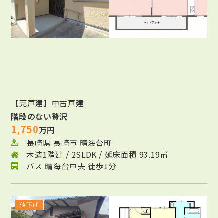
【売戸建】中古戸建
階段のない贅沢
1,750
万円
長崎県 長崎市 晴海台町
木造1階建 / 2SLDK / 延床面積 93.19㎡
バス 晴海台中央 徒歩1分
値下げ