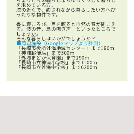
ちょっと今の暮らしよりゆっくりした暮らし
を求めている方、
海の近くで、癒されながら暮らしたい方へぴ
ったりな物件です。
畳に寝ころび、目を瞑ると自然の音が聞こえ
る。波の音、鳥の鳴き声…といったところで
しょうか。
そんな暮らしはいかがでしょうか？
■周辺施設（Googleマップより計測）
「長崎市役所外海地域センター」まで180ｍ
「神浦郵便局」まで500ｍ
「外海まどか保育園」まで190ｍ
「長崎市立神浦小学校」まで1100ｍ
「長崎市立外海中学校」まで6200ｍ