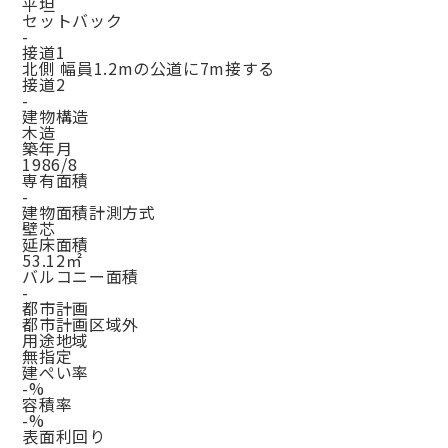
平坦
セットバック
-
接道1
北側 幅員1.2mの公道に7m接する
接道2
-
建物構造
木造
築年月
1986/8
専有面積
-
建物面積計測方式
壁芯
延床面積
53.12㎡
バルコニー面積
-
都市計画
都市計画区域外
用途地域
無指定
建ぺい率
-%
容積率
-%
表面利回り