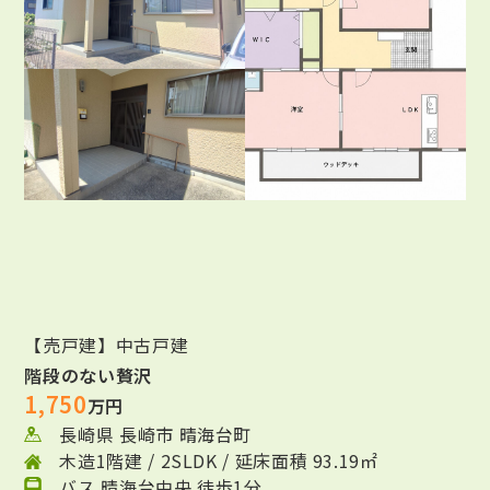
【売戸建】中古戸建
階段のない贅沢
1,750
万円
長崎県 長崎市 晴海台町
木造1階建 / 2SLDK / 延床面積 93.19㎡
バス 晴海台中央 徒歩1分