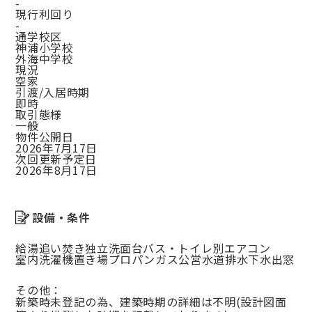
-
現行利回り
-
通学校区
神浦小学校
外海中学校
現況
空家
引渡/入居時期
即時
取引態様
一般
物件公開日
2026年7月17日
次回更新予定日
2026年8月17日
設備・条件
給湯
追い焚き
独立洗面台
バス・トイレ別
エアコン
室内洗濯機置き場
プロパンガス
公営水道
排水下水
出窓
その他：
新築時未登記の為、建築時期の詳細は不明(設計図面