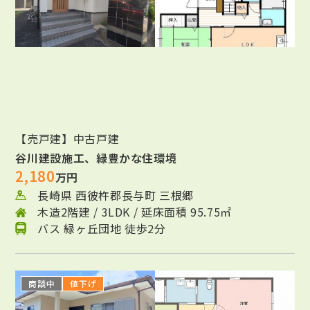
【売戸建】中古戸建
谷川建設施工、緑豊かな住環境
2,180
万円
長崎県 西彼杵郡長与町 三根郷
木造2階建 / 3LDK / 延床面積 95.75㎡
バス 緑ヶ丘団地 徒歩2分
商談中
値下げ