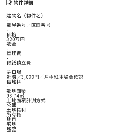
物件詳細
建物名（物件名）
-
部屋番号／区画番号
-
価格
320万円
敷金
-
管理費
-
修繕積立費
-
駐車場
近隣／3,000円／月極駐車場要確認
借地料
-
敷地面積
93.74㎡
土地面積計測方式
公簿
土地権利
所有権
地目
宅地
地勢