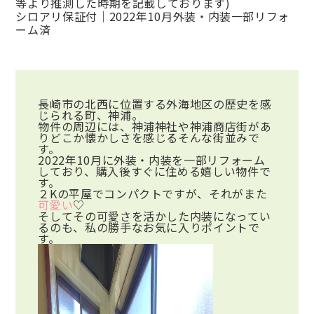
等より推測した時期を記載しております)
シロアリ保証付｜2022年10月外装・内装一部リフォ
ーム済
長崎市の北西に位置する外海地区の歴史を感
じられる町、神浦。
物件の周辺には、神浦神社や神浦商店街があ
りどこか懐かしさを感じるそんな街並みで
す。
2022年10月に外装・内装を一部リフォーム
しており、購入後すぐに住める嬉しい物件で
す。
２Kの平屋でコンパクトですが、それがまた
可愛い
♡
そしてその可愛さを活かした内装になってい
るのも、私の勝手なお気に入りポイントで
す。