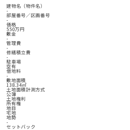
建物名（物件名）
-
部屋番号／区画番号
-
価格
550万円
敷金
-
管理費
-
修繕積立費
-
駐車場
空有
借地料
-
敷地面積
138.34㎡
土地面積計測方式
公簿
土地権利
所有権
地目
宅地
地勢
-
セットバック