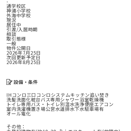
-
通学校区
神浦小学校
外海中学校
現況
居住中
引渡/入居時期
相談
取引態様
一般
物件公開日
2026年7月25日
次回更新予定日
2026年8月25日
設備・条件
IHコンロ
三口コンロ
システムキッチン
追い焚き
洗髪洗面化粧台
バス専用
シャワー
浴室乾燥機
トイレ専用
バス・トイレ別
温水洗浄便座
エアコン
室内洗濯機置き場
公営水道
排水下水
駐車場有
オール電化
その他：