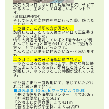
天気の良い日も悪い日も洗濯物を気にせず干
せるのは、主婦としては嬉しいポイントで
す。
(倉庫は未登記
)
そして個人的に物件を見に行った際、感じた
ことが二つ。
一つ目は、ご近所の方が温かい。
訪問した日、とても天気のいい日で正直暑さ
に参っていました。
物件の周辺を確認していると｢暑かね～｣｢倒
れんごとね～｣と声をかけてくれたご近所の
方々、とても嬉しかったです。
こんな温かい場所に住みたいな～と思います
ね。
二つ目は、海の音と海風に癒される。
一歩外に出ると海を感じます。静かな町に静
かに聞こえてくる波音、都会だと感じること
が難しい、ゆったりとした時間が流れていま
す。
ぜひ皆さまも一度現地にて、感じていただけ
ればと思います
(^^
♪
■周辺環境（Googleマップにより計測）
「長崎市役所外海地域センター」まで302ｍ
「神浦郵便局」まで561ｍ
「外海まどか保育園」まで411ｍ
「長崎市立神浦小学校」まで1285ｍ