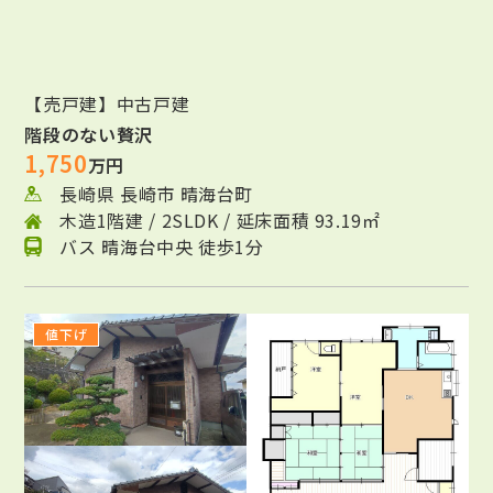
【売戸建】中古戸建
階段のない贅沢
1,750
万円
長崎県 長崎市 晴海台町
木造1階建 / 2SLDK / 延床面積 93.19㎡
バス 晴海台中央 徒歩1分
値下げ