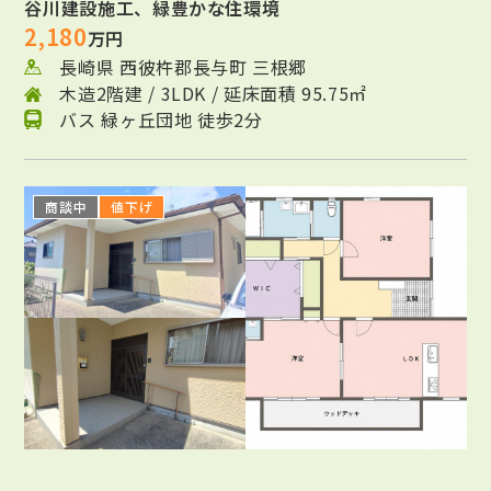
谷川建設施工、緑豊かな住環境
2,180
万円
長崎県 西彼杵郡長与町 三根郷
木造2階建 / 3LDK / 延床面積 95.75㎡
バス 緑ヶ丘団地 徒歩2分
商談中
値下げ