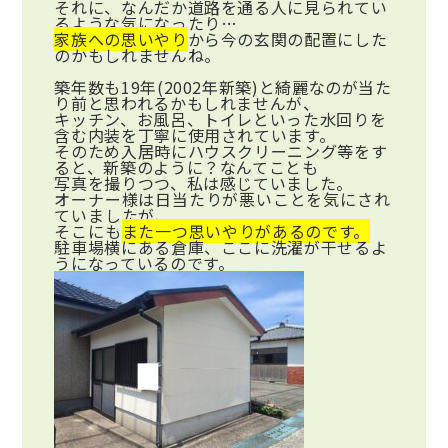
それに、なんだか道路を通る人に見られてい
るような気になったり…
家族への思いやり
から今の玄関の配置にした
のかもしれませんね。
築年数も
19
年
(2002
年新築
)
と綺麗なのが当た
り前と思われるかもしれませんが、
キッチン、お風呂、トイレといった水回りを
含む内装を丁寧に使用されています。
そのため入居時にハウスクリーニング等をす
ると、新築のように？なんてことも
写真を撮りつつ、私は感じていました。
オーナー様は日当たりが悪いことを気にされ
ていましたが、
そこにも
また一つ
思いやりがあるのです。
駐車場横にある倉庫、ここに洗濯が干せるよ
うになっているのです。