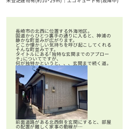
未登記建物有(約10･29㎡)｜エコキュート有(故障中)
長崎市の北西に位置する外海地区。
国道からひとつ裏手の通りに入ると、神浦の
静かな町並みが広がります。
どこか懐かしい気持ちを呼び起こしてくれる
そんな町並みです。
タイトルにある｢独特な玄関までのアプロー
チ｣についてですが、
何が独特かというと、、、玄関まで続く道。
前面道路がある北西側を玄関にすると、部屋
の配置が難しく家事の動線が…