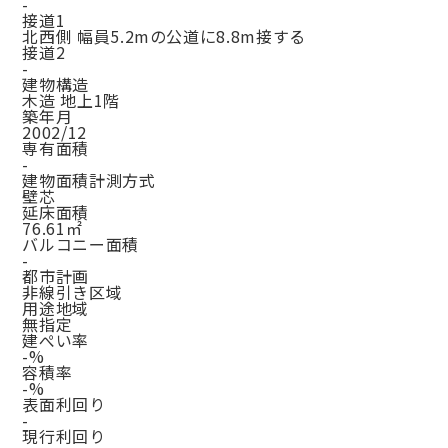
-
接道1
北西側 幅員5.2mの公道に8.8m接する
接道2
-
建物構造
木造 地上1階
築年月
2002/12
専有面積
-
建物面積計測方式
壁芯
延床面積
76.61㎡
バルコニー面積
-
都市計画
非線引き区域
用途地域
無指定
建ぺい率
-%
容積率
-%
表面利回り
-
現行利回り