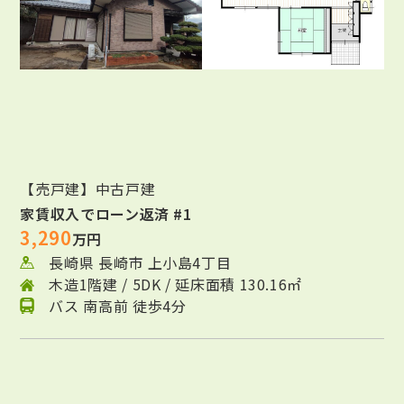
【売戸建】中古戸建
家賃収入でローン返済 #1
3,290
万円
長崎県 長崎市 上小島4丁目
木造1階建 / 5DK / 延床面積 130.16㎡
バス 南高前 徒歩4分