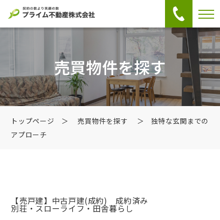
売買物件を探す
トップページ
＞
売買物件を探す
＞ 独特な玄関までの
アプローチ
【売戸建】中古戸建
(成約) 成約済み
別荘・スローライフ・田舎暮らし