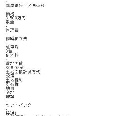
-
部屋番号／区画番号
-
価格
3,500万円
敷金
-
管理費
-
修繕積立費
-
駐車場
3台
借地料
-
敷地面積
308.05㎡
土地面積計測方式
公簿
土地権利
所有権
地目
宅地
地勢
-
セットバック
-
接道1