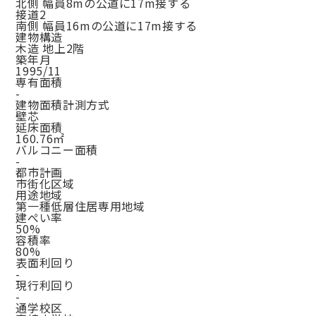
北側 幅員8mの公道に17m接する
接道2
南側 幅員16mの公道に17m接する
建物構造
木造 地上2階
築年月
1995/11
専有面積
-
建物面積計測方式
壁芯
延床面積
160.76㎡
バルコニー面積
-
都市計画
市街化区域
用途地域
第一種低層住居専用地域
建ぺい率
50%
容積率
80%
表面利回り
-
現行利回り
-
通学校区