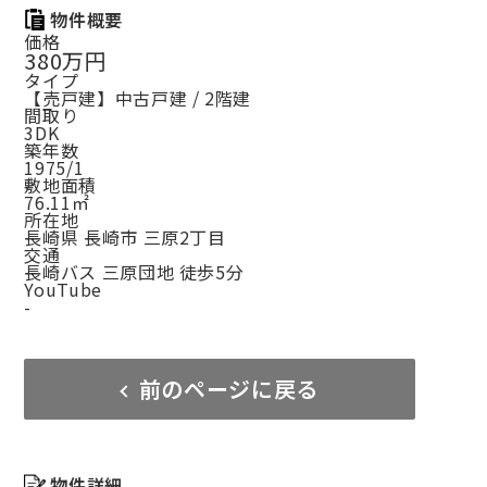
物件概要
価格
380万円
タイプ
【売戸建】中古戸建 / 2階建
間取り
3DK
築年数
1975/1
敷地面積
76.11㎡
所在地
長崎県 長崎市 三原2丁目
交通
長崎バス 三原団地 徒歩5分
YouTube
-
前のページに戻る
物件詳細