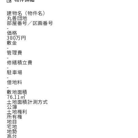
建物名（物件名）
丸善団地
部屋番号／区画番号
-
価格
380万円
敷金
-
管理費
-
修繕積立費
-
駐車場
-
借地料
-
敷地面積
76.11㎡
土地面積計測方式
公簿
土地権利
所有権
地目
宅地
地勢
高台