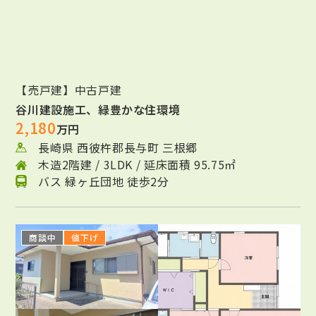
【売戸建】中古戸建
谷川建設施工、緑豊かな住環境
2,180
万円
長崎県 西彼杵郡長与町 三根郷
木造2階建 / 3LDK / 延床面積 95.75㎡
バス 緑ヶ丘団地 徒歩2分
商談中
値下げ