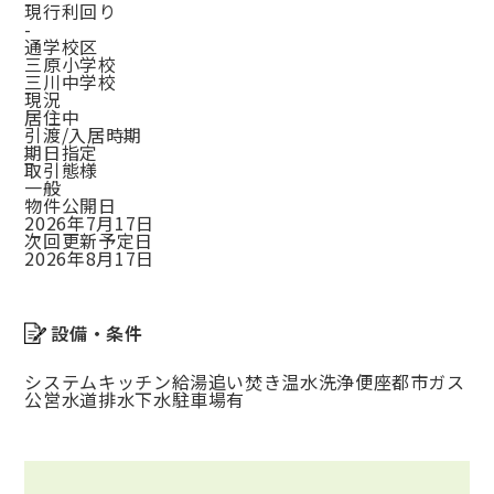
現行利回り
-
通学校区
三原小学校
三川中学校
現況
居住中
引渡/入居時期
期日指定
取引態様
一般
物件公開日
2026年7月17日
次回更新予定日
2026年8月17日
設備・条件
システムキッチン
給湯
追い焚き
温水洗浄便座
都市ガス
公営水道
排水下水
駐車場有