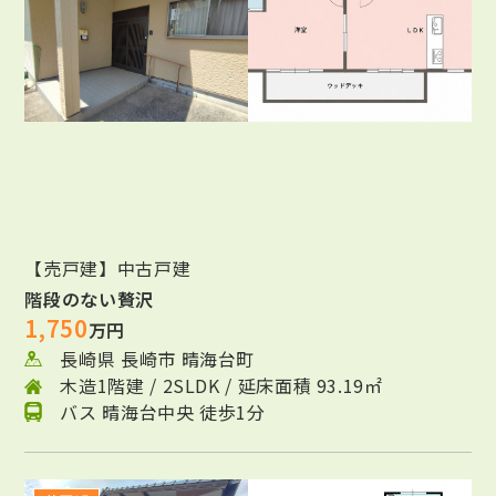
【売戸建】中古戸建
階段のない贅沢
1,750
万円
長崎県 長崎市 晴海台町
木造1階建 / 2SLDK / 延床面積 93.19㎡
バス 晴海台中央 徒歩1分