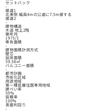
セットバック
-
接道1
北東側 幅員4mの公道に7.5m接する
接道2
-
建物構造
木造 地上2階
築年月
1975/1
専有面積
-
建物面積計測方式
壁芯
延床面積
59.58㎡
バルコニー面積
-
都市計画
市街化区域
用途地域
第一種低層住居専用地域
建ぺい率
50%
容積率
100%
表面利回り
-