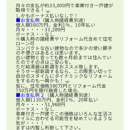
月々の支払が約35,000円で車庫付き一戸建が
取得できる！
しかもボーナス払いなしで！
■お支払例
（購入時諸経費別途）
借入額380万円、金利1％、10年払い
月々・・・・33,289円
ボーナス・・なし
※購入時の諸経費やリフォーム代含めて住宅
ローン可
コンパクトな古い建物なので多少の使い勝手
の不便さはあるとは思います。
古い建物と言っても数ヶ月前までは住んでい
たのでその点はご安心を。
ただ給湯器は新調をおススメ致します。
そうせ一部新調するなら、この際思い切って
自分のスタイルにダイナミックなリフォーム
をするのも一興かも！
仮に、住宅価格380万円とリフォーム代金
750万円を銀行融資した場合、
■お支払例２
（購入時諸経費別途）
借入額1130万円、金利1％、20年払い
月々・・・・51,968円
ボーナス・・なし
車庫付き一戸建でこの価格はいろんな生活ス
タイルに合わせる可能性を秘めているような
気が・・・！
まずは内覧し判断して下さい。