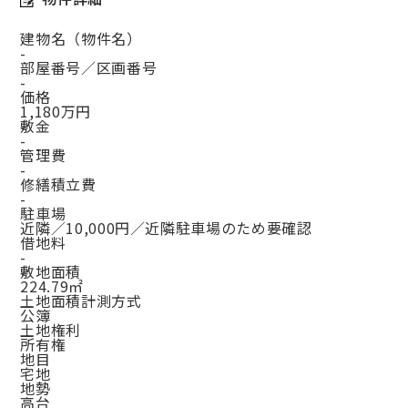
建物名（物件名）
-
部屋番号／区画番号
-
価格
1,180万円
敷金
-
管理費
-
修繕積立費
-
駐車場
近隣／10,000円／近隣駐車場のため要確認
借地料
-
敷地面積
224.79㎡
土地面積計測方式
公簿
土地権利
所有権
地目
宅地
地勢
高台