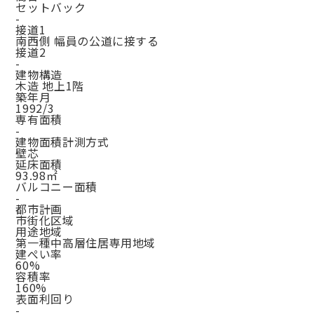
セットバック
-
接道1
南西側 幅員の公道に接する
接道2
-
建物構造
木造 地上1階
築年月
1992/3
専有面積
-
建物面積計測方式
壁芯
延床面積
93.98㎡
バルコニー面積
-
都市計画
市街化区域
用途地域
第一種中高層住居専用地域
建ぺい率
60%
容積率
160%
表面利回り
-