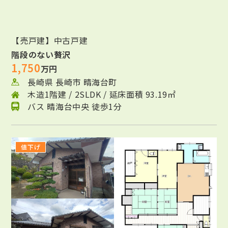
【売戸建】中古戸建
階段のない贅沢
1,750
万円
長崎県 長崎市 晴海台町
木造1階建 / 2SLDK / 延床面積 93.19㎡
バス 晴海台中央 徒歩1分
値下げ