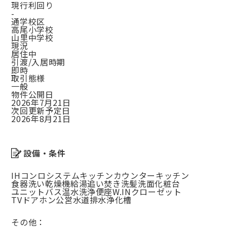
現行利回り
-
通学校区
高尾小学校
山里中学校
現況
居住中
引渡/入居時期
即時
取引態様
一般
物件公開日
2026年7月21日
次回更新予定日
2026年8月21日
設備・条件
IHコンロ
システムキッチン
カウンターキッチン
食器洗い乾燥機
給湯
追い焚き
洗髪洗面化粧台
ユニットバス
温水洗浄便座
W.INクローゼット
TVドアホン
公営水道
排水浄化槽
その他：