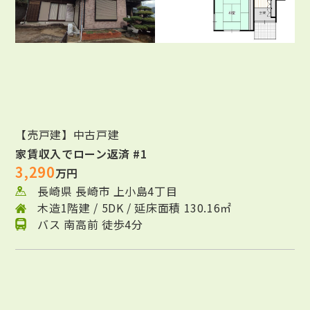
【売戸建】中古戸建
家賃収入でローン返済 #1
3,290
万円
長崎県 長崎市 上小島4丁目
木造1階建 / 5DK / 延床面積 130.16㎡
バス 南高前 徒歩4分