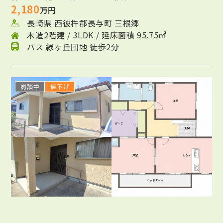
2,180
万円
長崎県 西彼杵郡長与町 三根郷
木造2階建 / 3LDK / 延床面積 95.75㎡
バス 緑ヶ丘団地 徒歩2分
商談中
値下げ