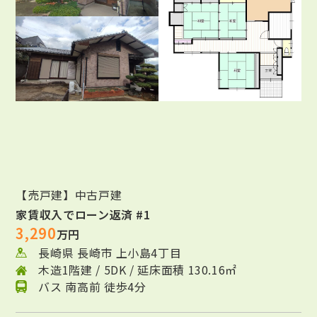
【売戸建】中古戸建
家賃収入でローン返済 #1
3,290
万円
長崎県 長崎市 上小島4丁目
木造1階建 / 5DK / 延床面積 130.16㎡
バス 南高前 徒歩4分