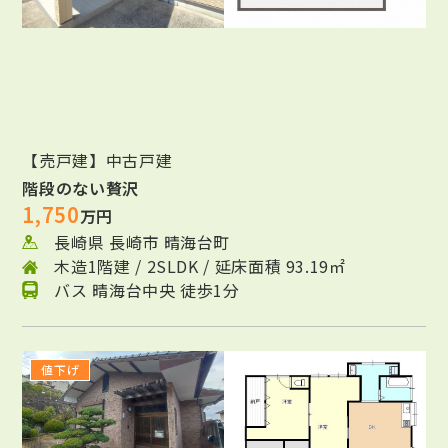
【売戸建】中古戸建
階段のない贅沢
1,750
万円
長崎県 長崎市 晴海台町
木造1階建 / 2SLDK / 延床面積 93.19㎡
バス 晴海台中央 徒歩1分
値下げ