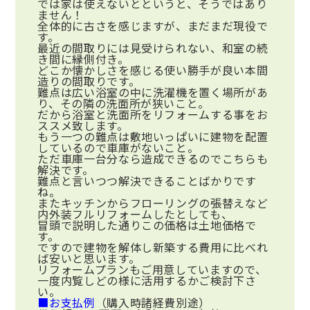
では家は使えないとというと、そうではあり
ません！
全体的に古さを感じますが、まだまだ現役で
す。
最近の間取りには見受けられない、和室の続
き間に縁側付き。
どこか懐かしさを感じる使い勝手が良い本間
造りの間取りです。
難点は広い浴室の中に洗濯機を置く場所があ
り、その隣の洗面所が狭いこと。
だから浴室と洗面所をリフォームする事をお
ススメ致します。
もう一つの難点は敷地いっぱいに建物を配置
しているので車庫がないこと。
ただ車庫一台分なら造成できるのでこちらも
解決です。
難点と言いつつ解決できることばかりです
ね。
またキッチンからフローリングの張替えなど
内外装フルリフォームしたとしても、
冒頭で説明した通りこの価格は土地価格で
す。
ですので建物を解体し新築する費用に比べれ
ば安いと思います。
リフォームプランもご用意していますので、
一度内覧しどの様に活用するかご検討下さ
い。
■お支払例
（購入時諸経費別途）