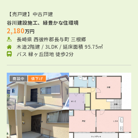
【売戸建】中古戸建
谷川建設施工、緑豊かな住環境
2,180
万円
長崎県 西彼杵郡長与町 三根郷
木造2階建 / 3LDK / 延床面積 95.75㎡
バス 緑ヶ丘団地 徒歩2分
商談中
値下げ