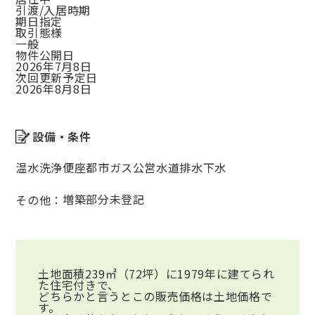
引渡/入居時期
期日指定
取引態様
一般
物件公開日
2026年7月8日
次回更新予定日
2026年8月8日
設備・条件
温水洗浄便座
都市ガス
公営水道
排水下水
増築部分未登記
その他：
土地面積239㎡（72坪）に1979年に建てられ
た住宅付きで、
どちらかと言うとこの販売価格は土地価格で
す。