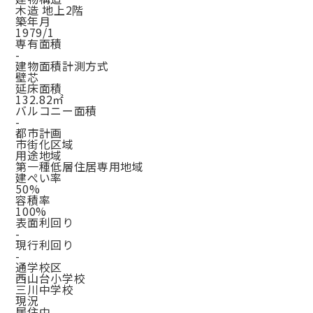
木造 地上2階
築年月
1979/1
専有面積
-
建物面積計測方式
壁芯
延床面積
132.82㎡
バルコニー面積
-
都市計画
市街化区域
用途地域
第一種低層住居専用地域
建ぺい率
50%
容積率
100%
表面利回り
-
現行利回り
-
通学校区
西山台小学校
三川中学校
現況
居住中