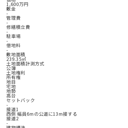
1,600万円
敷金
-
管理費
-
修繕積立費
-
駐車場
-
借地料
-
敷地面積
239.35㎡
土地面積計測方式
公簿
土地権利
所有権
地目
宅地
地勢
高台
セットバック
-
接道1
西側 幅員6mの公道に13m接する
接道2
-
建物構造