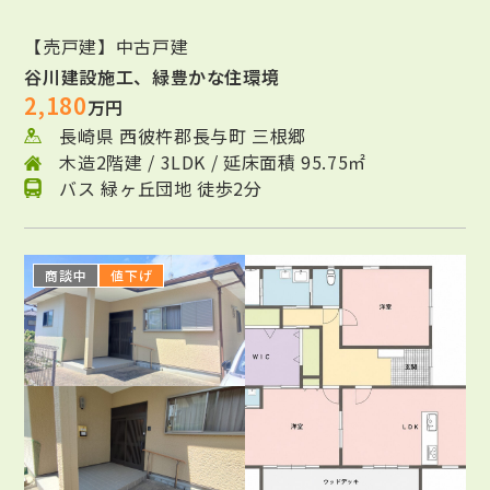
【売戸建】中古戸建
谷川建設施工、緑豊かな住環境
2,180
万円
長崎県 西彼杵郡長与町 三根郷
木造2階建 / 3LDK / 延床面積 95.75㎡
バス 緑ヶ丘団地 徒歩2分
商談中
値下げ