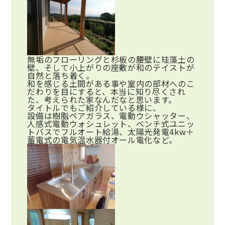
無垢のフローリングと杉板の腰壁に珪藻土の
壁、そして小上がりの座敷が和のテイストが
自然と落ち着く。
和を感じる土間がある事や室内の部材へのこ
だわりを目にすると、本当に知り尽くされ
た、考えられた家なんだなと思います。
タイトルでもご紹介している様に、
設備は樹脂ペアガラス、電動ウシャッター、
人感式電動ウォシュレット、ベンチ式ユニッ
トバスでフルオート給湯、太陽光発電4kw＋
蓄電式の電気温水器付オール電化など。