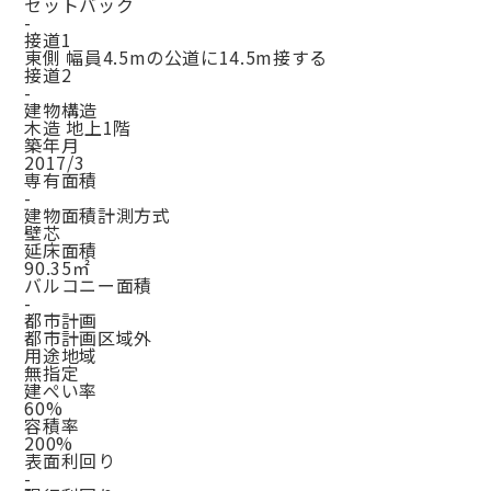
セットバック
-
接道1
東側 幅員4.5mの公道に14.5m接する
接道2
-
建物構造
木造 地上1階
築年月
2017/3
専有面積
-
建物面積計測方式
壁芯
延床面積
90.35㎡
バルコニー面積
-
都市計画
都市計画区域外
用途地域
無指定
建ぺい率
60%
容積率
200%
表面利回り
-