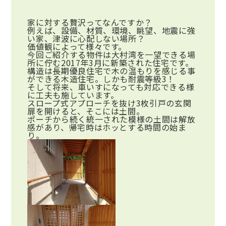
家に対する贅沢ってなんですか？
例えば、設備、材質、環境、眺望、地震に強
い家、津波に心配しない場所？
価値観によって様々です。
今回ご紹介する物件は大村湾を一望できる場
所に佇む2017年3月に新築された住宅です。
構造は長期優良住宅で木の温もりを感じる事
ができる木造住宅。しかも耐震等級3！
そして将来、車いすになっても対応できる様
に工夫も施しています。
スロープ式アプローチを抜け3枚引戸の玄関
扉を開けると、そこには土間。
ポーチから続く統一された模様の土間は解放
感があり、帰宅時はホッとする時間の始ま
り。