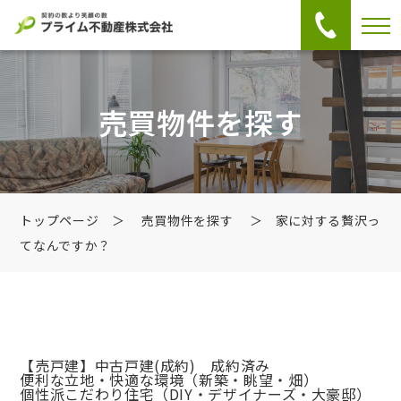
売買物件を探す
トップページ
＞
売買物件を探す
＞ 家に対する贅沢っ
てなんですか？
【売戸建】中古戸建
(成約) 成約済み
便利な立地・快適な環境（新築・眺望・畑）
個性派こだわり住宅（DIY・デザイナーズ・大豪邸）