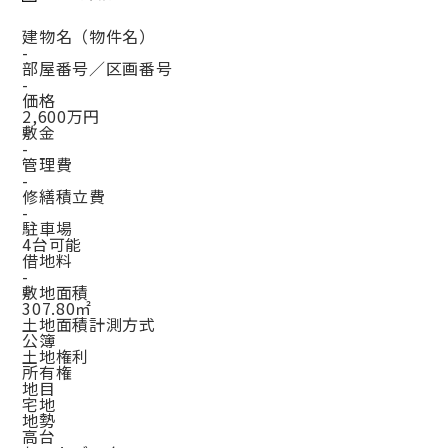
建物名（物件名）
-
部屋番号／区画番号
-
価格
2,600万円
敷金
-
管理費
-
修繕積立費
-
駐車場
4台可能
借地料
-
敷地面積
307.80㎡
土地面積計測方式
公簿
土地権利
所有権
地目
宅地
地勢
高台