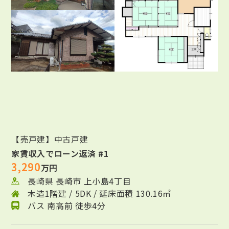
【売戸建】中古戸建
家賃収入でローン返済 #1
3,290
万円
長崎県 長崎市 上小島4丁目
木造1階建 / 5DK / 延床面積 130.16㎡
バス 南高前 徒歩4分