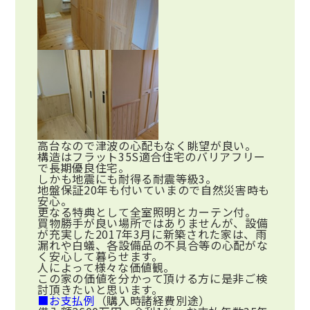
高台なので津波の心配もなく眺望が良い。
構造はフラット35S適合住宅のバリアフリー
で長期優良住宅。
しかも地震にも耐得る耐震等級3。
地盤保証20年も付いていまので自然災害時も
安心。
更なる特典として全室照明とカーテン付。
買物勝手が良い場所ではありませんが、設備
が充実した2017年3月に新築された家は、雨
漏れや白蟻、各設備品の不具合等の心配がな
く安心して暮らせます。
人によって様々な価値観。
この家の価値を分かって頂ける方に是非ご検
討頂きたいと思います。
■お支払例
（購入時諸経費別途）