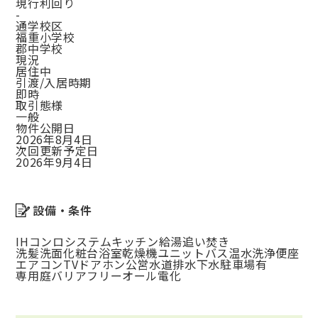
現行利回り
-
通学校区
福重小学校
郡中学校
現況
居住中
引渡/入居時期
即時
取引態様
一般
物件公開日
2026年8月4日
次回更新予定日
2026年9月4日
設備・条件
IHコンロ
システムキッチン
給湯
追い焚き
洗髪洗面化粧台
浴室乾燥機
ユニットバス
温水洗浄便座
エアコン
TVドアホン
公営水道
排水下水
駐車場有
専用庭
バリアフリー
オール電化