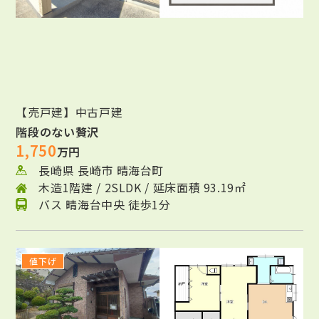
【売戸建】中古戸建
階段のない贅沢
1,750
万円
長崎県 長崎市 晴海台町
木造1階建 / 2SLDK / 延床面積 93.19㎡
バス 晴海台中央 徒歩1分
値下げ