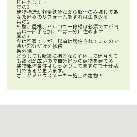
理由として…
其の1
建物構造が軽量鉄骨だから躯体のみ残してあ
なた好みのリフォームをすれば生き返る
其の2
外壁、屋根、バルコニー修繕は必須ですが内
装は一部手を加えれば十分に住めます
其の3
今は空家ですが、以前は居住されていたので
悪い部分だけを修繕
番外編
どうしても新築に拘るなら解体して建替えて
も敷地が広いので自分好みの建物を建てる
建物躯体自体はしっかりしてますので十分活
用できると思います。
させが某ハウスメーカー施工の建物！