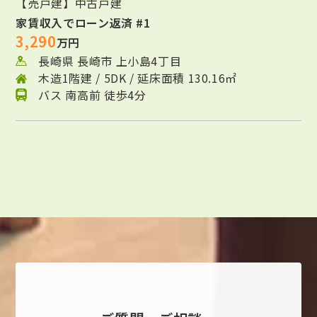
【売戸建】中古戸建
家賃収入でローン返済 #1
3,290
万円
長崎県 長崎市 上小島4丁目
木造1階建 / 5DK / 延床面積 130.16㎡
バス 南高前 徒歩4分