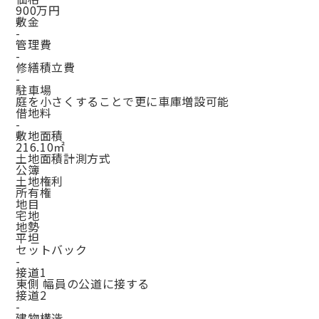
900万円
敷金
-
管理費
-
修繕積立費
-
駐車場
庭を小さくすることで更に車庫増設可能
借地料
-
敷地面積
216.10㎡
土地面積計測方式
公簿
土地権利
所有権
地目
宅地
地勢
平坦
セットバック
-
接道1
東側 幅員の公道に接する
接道2
-
建物構造