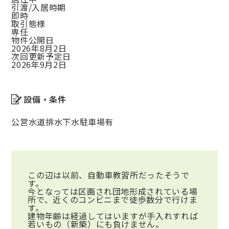
引渡/入居時期
即時
取引態様
専任
物件公開日
2026年8月2日
次回更新予定日
2026年9月2日
設備・条件
公営水道
排水下水
駐車場有
この辺は以前、自動車教習所だったそうで
す。
今となっては区画され団地形成されている場
所で、近くのコンビニまで徒歩数分で行けま
す。
建物年齢は経過してはいますが手入れすれば
若いもの（新築）にも負けません。