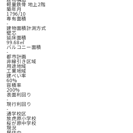
軽量鉄骨 地上2階
築年月
1796/10
専有面積
-
建物面積計測方式
壁芯
延床面積
99.68㎡
バルコニー面積
-
都市計画
非線引き区域
用途地域
工業地域
建ぺい率
60%
容積率
200%
表面利回り
-
現行利回り
-
通学校区
放虎原小学校
桜が原中学校
現況
居住中