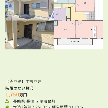
【売戸建】中古戸建
階段のない贅沢
1,750
万円
長崎県 長崎市 晴海台町
木造1階建 / 2SLDK / 延床面積 93.19㎡