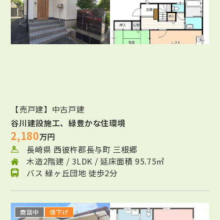
【売戸建】中古戸建
谷川建設施工、緑豊かな住環境
2,180
万円
長崎県 西彼杵郡長与町 三根郷
木造2階建 / 3LDK / 延床面積 95.75㎡
バス 緑ヶ丘団地 徒歩2分
商談中
値下げ