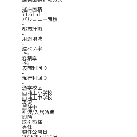
-
延床面積
71.61㎡
バルコニー面積
-
都市計画
-
用途地域
-
建ぺい率
-%
容積率
-%
表面利回り
-
現行利回り
-
通学校区
西浦上小学校
西浦上中学校
現況
居住中
引渡/入居時期
即時
取引態様
専任
物件公開日
2026年7月12日