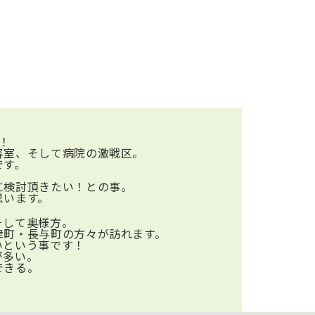
！
容室、そして病院の激戦区。
です。
に検討頂きたい！との事。
思います。
そして奥様方。
津町・長与町の方々が訪れます。
いという事です！
が多い。
できる。