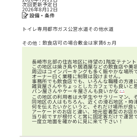
次回更新予定日
2026年8月12日
設備・条件
トイレ専用
都市ガス
公営水道
その他水道
飲食店可の場合敷金は家賃6ヵ月
その他：
長崎市北部の住吉地区に待望の1階空テナント
この地区は焼き鳥や居酒屋などの飲食店や美
周辺はコインパーキングも多く賑やかな場所
オーナー曰く業種に制限は設けません。
事務所でも飲食店でも、いろんな職種の方達
雑貨屋さんやちょっとしたカフェでも良いと
パン屋さんやケーキ屋さんも良いかな
この地区の利用者は大学生やサラリーマン、
同地区の人はもちろん、近くの滑石地区・時
何を伝えたいかというと、それだけ場所が良
アーケードのお店と違い、地元密着型のお店
当り前ですが根付くと常に固定客だけで運営
一度立地面を確かめに見に来て下さい！