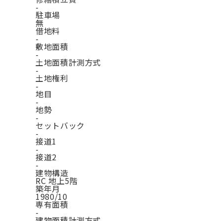
-
駐車場
無
借地料
-
敷地面積
-
土地面積計測方式
-
土地権利
-
地目
-
地勢
-
セットバック
-
接道1
-
接道2
-
建物構造
RC 地上5階
築年月
1980/10
専有面積
-
建物面積計測方式